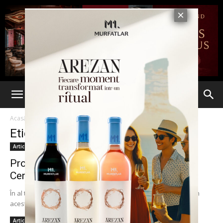
Acasă
Etichete
Civilizatie
Etichetă: civilizatie
Articole
Programul Zilelor Nordului la Ipotești și
Cernăuți
În al treilea an de la lansare, festivalul Zilele Nordului ajunge în
acest an și în Botoșani și Cernăuți. „La această ediție avem în...
Articole