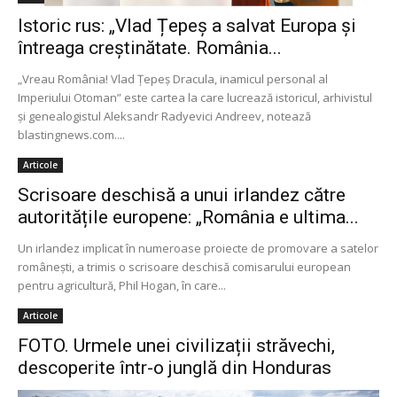
Istoric rus: „Vlad Țepeș a salvat Europa și
întreaga creștinătate. România...
„Vreau România! Vlad Ţepeş Dracula, inamicul personal al
Imperiului Otoman” este cartea la care lucrează istoricul, arhivistul
și genealogistul Aleksandr Radyevici Andreev, notează
blastingnews.com....
Articole
Scrisoare deschisă a unui irlandez către
autoritățile europene: „România e ultima...
Un irlandez implicat în numeroase proiecte de promovare a satelor
româneşti, a trimis o scrisoare deschisă comisarului european
pentru agricultură, Phil Hogan, în care...
Articole
FOTO. Urmele unei civilizații străvechi,
descoperite într-o junglă din Honduras