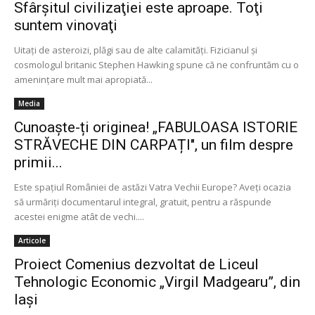
Sfârşitul civilizaţiei este aproape. Toţi
suntem vinovaţi
Uitaţi de asteroizi, plăgi sau de alte calamităţi. Fizicianul şi
cosmologul britanic Stephen Hawking spune că ne confruntăm cu o
ameninţare mult mai apropiată...
Media
Cunoaște-ți originea! „FABULOASA ISTORIE
STRĂVECHE DIN CARPAȚI", un film despre
primii...
Este spațiul României de astăzi Vatra Vechii Europe? Aveţi ocazia
să urmăriţi documentarul integral, gratuit, pentru a răspunde
acestei enigme atât de vechi....
Articole
Proiect Comenius dezvoltat de Liceul
Tehnologic Economic „Virgil Madgearu”, din
Iași