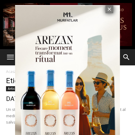
Acasă
Etichete
Ciupercarie
Etichetă: ciupercarie
Articole
DAȚI-I O ȘANSĂ LUI PAUL!
Un stupid accident la săniuş a făcut din Paul Bădărău un abonat al
medicilor. Când lucrurile păreau că se rezolvă, iar o operaţie
salvatoare...