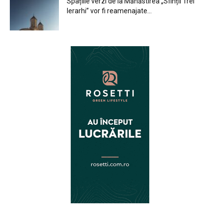
Spațiile verzi de la Mănăstirea „Sfinții Trei
Ierarhi” vor fi reamenajate...