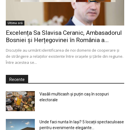
Ultima oră
Excelența Sa Slavisa Ceranic, Ambasadorul
Bosniei şi Herțegovinei în România a...
Discuțiile au urmărit identificarea de noi domenii de cooperare și
de strângere a relațiilor existente între orașele și țările din regiune.
Între acestea se...
Recente
Vasâli multicash și puțin caș în scopuri
electorale
Unde faci nunta în Iași? 5 locații spectaculoase
pentru evenimente elegante...