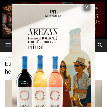
Acasă
Etichete
Ambasador bosnia hertegovina
Etichetă: ambasador bosnia
hertegovina