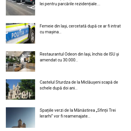
lei pentru parcările rezidențiale....
Femeie din Iași, cercetată după ce ar fi intrat
cu mașina...
Restaurantul Odeon din Iași, închis de ISU și
amendat cu 30.000...
Castelul Sturdza de la Miclăușeni scapă de
schele după doi ani...
Spațiile verzi de la Mănăstirea „Sfinții Trei
Ierarhi” vor fi reamenajate...