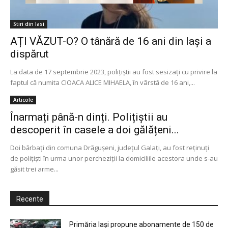
Stiri din Iasi
AȚI VĂZUT-O? O tânără de 16 ani din Iași a
dispărut
La data de 17 septembrie 2023, polițiștii au fost sesizați cu privire la
faptul că numita CIOACA ALICE MIHAELA, în vârstă de 16 ani,...
Articole
Înarmați până-n dinți. Polițiștii au
descoperit în casele a doi gălățeni...
Doi bărbaţi din comuna Drăguşeni, judeţul Galaţi, au fost reţinuţi
de poliţişti în urma unor percheziţii la domiciliile acestora unde s-au
găsit trei arme...
Recente
Primăria Iași propune abonamente de 150 de