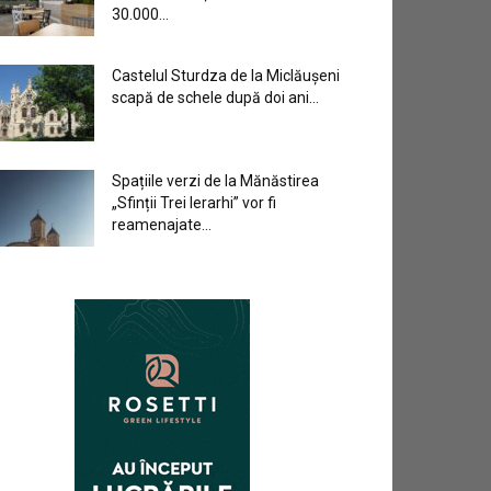
30.000...
Castelul Sturdza de la Miclăușeni
scapă de schele după doi ani...
Spațiile verzi de la Mănăstirea
„Sfinții Trei Ierarhi” vor fi
reamenajate...