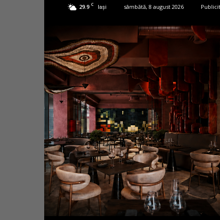
C
29.9
sâmbătă, 8 august 2026
Publici
Iași