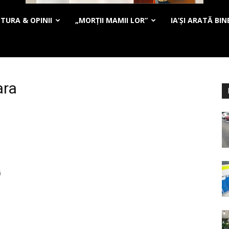
TURA & OPINII
„MORȚII MAMII LOR”
IA’ȘI ARATĂ BIN
ara
i
ă