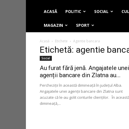
ACASĂ
POLITIC
SOCIAL
CUL
MAGAZIN
SPORT
Acasă
Etichete
Agentie bancara
Etichetă: agentie banc
Social
Au furat fără jenă. Angajatele une
agenții bancare din Zlatna au...
Percheziţii în această dimineaţă în judeţul Alba.
Angajatele unei agenţii bancare din Zlatna sunt
acuzate că le-au golit conturile clienţilor. În aceast
dimineaţă,...