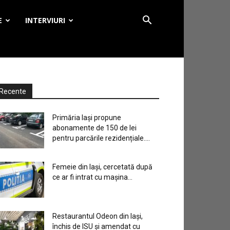
E
INTERVIURI
Recente
Primăria Iași propune
abonamente de 150 de lei
pentru parcările rezidențiale....
Femeie din Iași, cercetată după
ce ar fi intrat cu mașina...
Restaurantul Odeon din Iași,
închis de ISU și amendat cu