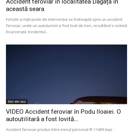
Accident feroviar în localitatea Dagâța in
această seara
Forțele și mijloacele de intervenție se îndreaptă spre un accident
feroviar, unde un autoturism a fost lovit de tren, rezultând o victimă
încarcerată. Incidentul...
Stiri din Iasi
VIDEO Accident feroviar în Podu Iloaiei. O
autoutilitară a fost lovită...
Accident feroviar produs între trenul personal IR 11409 (Iași -