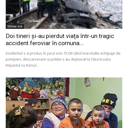
Ultima oră
Doi tineri și-au pierdut viața într-un tragic
accident feroviar în comuna...
Incidentul s-a produs în jurul orei 15.00 când mai multe echipaje de
pompieri, descarcerare și poliție s-au deplasat la fața locului.
Impactul cu trenul...