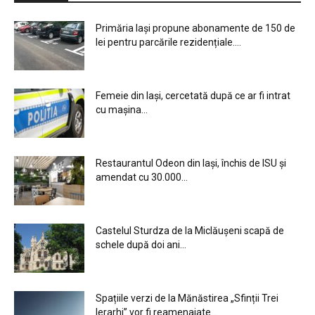
Primăria Iași propune abonamente de 150 de
lei pentru parcările rezidențiale....
Femeie din Iași, cercetată după ce ar fi intrat
cu mașina...
Restaurantul Odeon din Iași, închis de ISU și
amendat cu 30.000...
Castelul Sturdza de la Miclăușeni scapă de
schele după doi ani...
Spațiile verzi de la Mănăstirea „Sfinții Trei
Ierarhi” vor fi reamenajate...