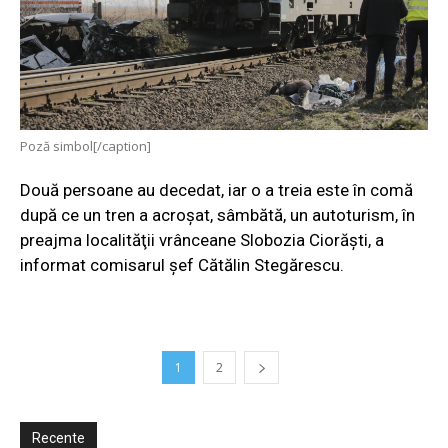
Poză simbol[/caption]
Două persoane au decedat, iar o a treia este în comă
după ce un tren a acroşat, sâmbătă, un autoturism, în
preajma localităţii vrânceane Slobozia Ciorăşti, a
informat comisarul şef Cătălin Stegărescu.
1
2
Recente