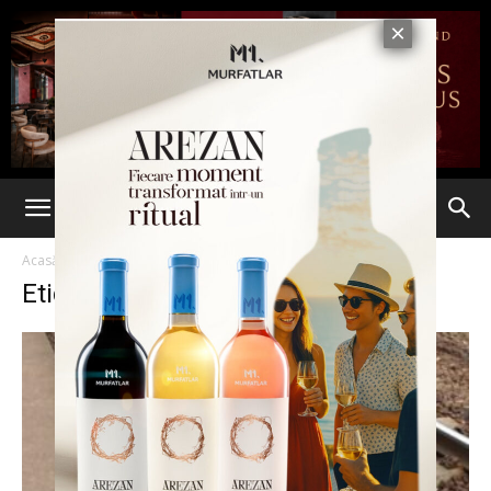
Acasă
Etichete
Accident feroviar
Etichetă: accident feroviar