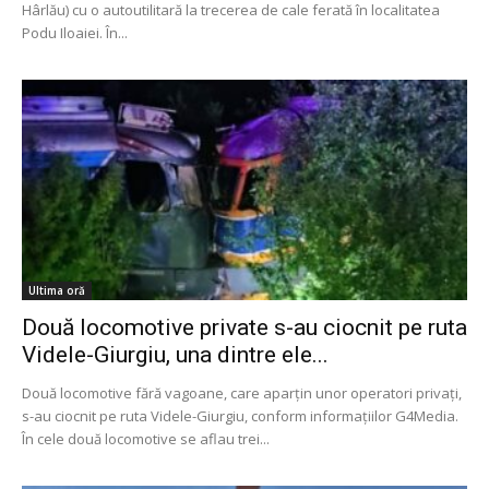
Hârlău) cu o autoutilitară la trecerea de cale ferată în localitatea
Podu Iloaiei. În...
Ultima oră
Două locomotive private s-au ciocnit pe ruta
Videle-Giurgiu, una dintre ele...
Două locomotive fără vagoane, care aparțin unor operatori privați,
s-au ciocnit pe ruta Videle-Giurgiu, conform informațiilor G4Media.
În cele două locomotive se aflau trei...