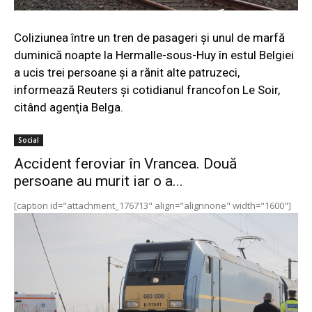
Coliziunea între un tren de pasageri şi unul de marfă
duminică noapte la Hermalle-sous-Huy în estul Belgiei
a ucis trei persoane şi a rănit alte patruzeci,
informează Reuters şi cotidianul francofon Le Soir,
citând agenţia Belga.
Social
Accident feroviar în Vrancea. Două
persoane au murit iar o a...
[caption id="attachment_176713" align="alignnone" width="1600"]