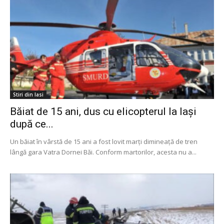
Stiri din Iasi
Băiat de 15 ani, dus cu elicopterul la Iași
după ce...
Un băiat în vârstă de 15 ani a fost lovit marți dimineață de tren
lângă gara Vatra Dornei Băi. Conform martorilor, acesta nu a...