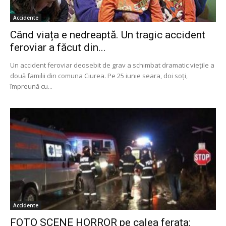
Accidente
Când viața e nedreaptă. Un tragic accident
feroviar a făcut din...
Un accident feroviar deosebit de grav a schimbat dramatic viețile a
două familii din comuna Ciurea. Pe 25 iunie seara, doi soți,
împreună cu...
Accidente
FOTO SCENE HORROR pe calea ferata: