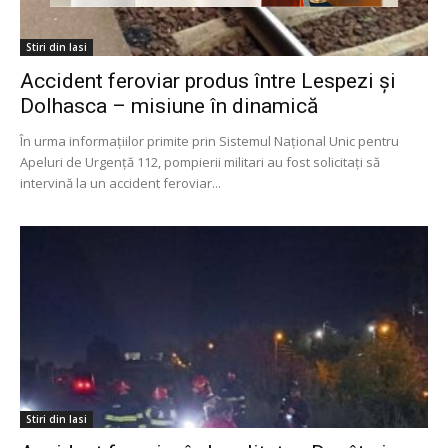
Stiri din Iasi
Accident feroviar produs între Lespezi și
Dolhasca – misiune în dinamică
În urma informațiilor primite prin Sistemul Național Unic pentru
Apeluri de Urgență 112, pompierii militari au fost solicitați să
intervină la un accident feroviar...
Stiri din Iasi