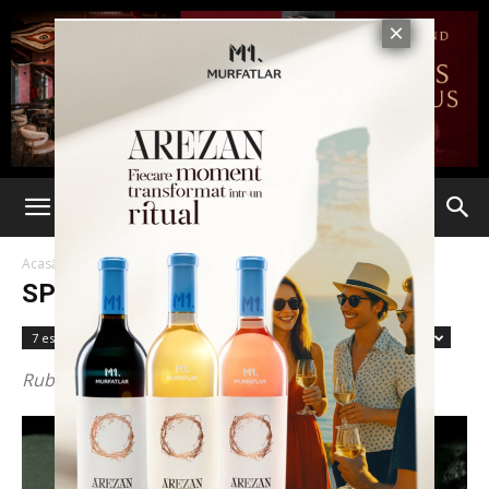
Acasă
Sport
SPORT
7 est fără un sfert
Accidente
Administratie
Advertorial
Rubrica sportiva 7est