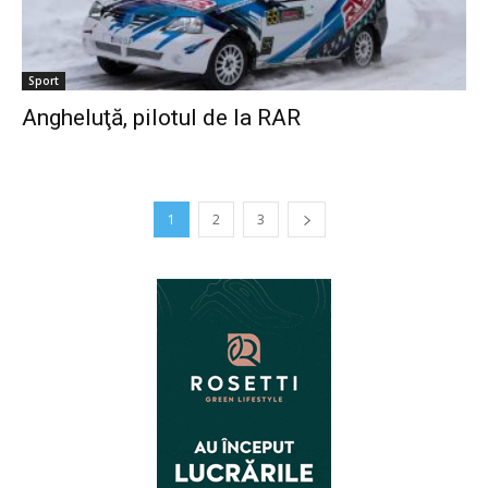
Sport
Angheluţă, pilotul de la RAR
1
2
3