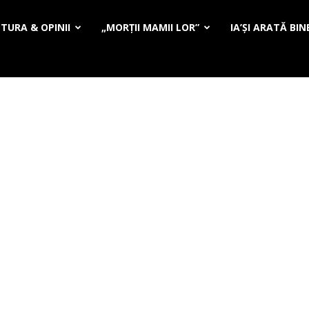
TURA & OPINII
„MORȚII MAMII LOR”
IA’ȘI ARATĂ BIN