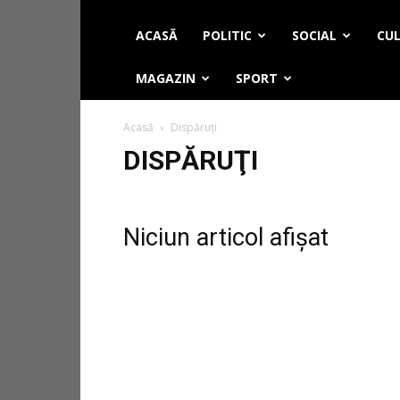
ACASĂ
POLITIC
SOCIAL
CUL
MAGAZIN
SPORT
Acasă
Dispăruţi
DISPĂRUŢI
Niciun articol afișat