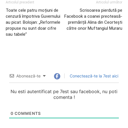
Articolul precedent
Articolul următor
Toate cele patru moțiuni de
Scrisoarea pierdută pe
cenzură împotriva Guvernului
Facebook a coanei preoteasă-
au picat. Bolojan: „Reformele
premăriță Alina din Ceortești
propuse nu sunt doar cifre
către onor Muftangiul Muraru
sau tabele”
Abonează-te
Conectează-te la 7est aici
Nu esti autentificat pe 7est sau facebook, nu poti
comenta !
0
COMMENTS