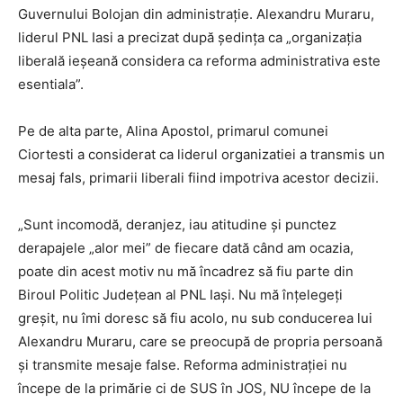
Guvernului Bolojan din administrație. Alexandru Muraru,
liderul PNL Iasi a precizat după ședința ca „organizația
liberală ieșeană considera ca reforma administrativa este
esentiala”.
Pe de alta parte, Alina Apostol, primarul comunei
Ciortesti a considerat ca liderul organizatiei a transmis un
mesaj fals, primarii liberali fiind impotriva acestor decizii.
„Sunt incomodă, deranjez, iau atitudine și punctez
derapajele „alor mei” de fiecare dată când am ocazia,
poate din acest motiv nu mă încadrez să fiu parte din
Biroul Politic Județean al PNL Iași. Nu mă înțelegeţi
greșit, nu îmi doresc să fiu acolo, nu sub conducerea lui
Alexandru Muraru, care se preocupă de propria persoană
și transmite mesaje false. Reforma administrației nu
începe de la primărie ci de SUS în JOS, NU începe de la