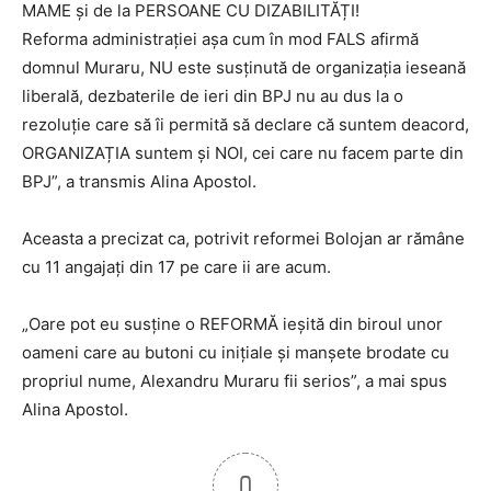
MAME și de la PERSOANE CU DIZABILITĂȚI!
Reforma administrației așa cum în mod FALS afirmă
domnul Muraru, NU este susținută de organizația ieseană
liberală, dezbaterile de ieri din BPJ nu au dus la o
rezoluție care să îi permită să declare că suntem deacord,
ORGANIZAȚIA suntem și NOI, cei care nu facem parte din
BPJ”, a transmis Alina Apostol.
Aceasta a precizat ca, potrivit reformei Bolojan ar rămâne
cu 11 angajați din 17 pe care ii are acum.
„Oare pot eu susține o REFORMĂ ieșită din biroul unor
oameni care au butoni cu inițiale şi manșete brodate cu
propriul nume, Alexandru Muraru fii serios”, a mai spus
Alina Apostol.
0