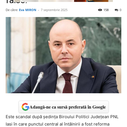
false!”
De către
Eva MIRON
-
7 septembrie 2025
158
0
Adaugă-ne ca sursă preferată în Google
Este scandal după ședința Biroului Politici Județean PNL
Iasi în care punctul central al întâlnirii a fost reforma