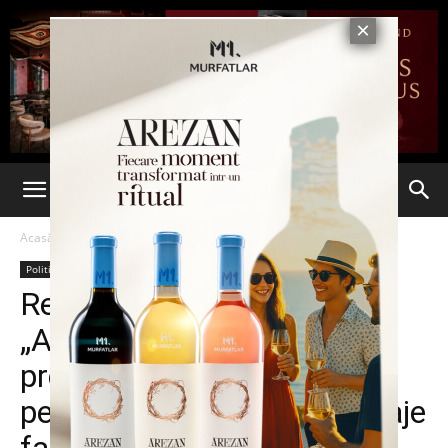
Acasă
Politic
Politic
Stiri din Iasi
Ultima oră
Revolta în PNL Iași:
„Alexandru Muraru se
preocupă de propria
persoană și transmite mesaje