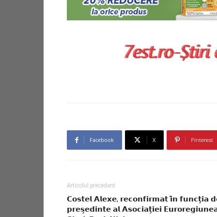
Facebook
X
Pinterest
Articolul precedent
𝗖𝗼𝘀𝘁𝗲𝗹 𝗔𝗹𝗲𝘅𝗲, 𝗿𝗲𝗰𝗼𝗻𝗳𝗶𝗿𝗺𝗮𝘁 𝗶̂𝗻 𝗳𝘂𝗻𝗰𝘁̗𝗶𝗮 𝗱
𝗽𝗿𝗲𝘀̗𝗲𝗱𝗶𝗻𝘁𝗲 𝗮𝗹 𝗔𝘀𝗼𝗰𝗶𝗮𝘁̗𝗶𝗲𝗶 𝗘𝘂𝗿𝗼𝗿𝗲𝗴𝗶𝘂𝗻𝗲