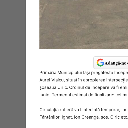
Adaugă-ne c
Primăria Municipiului Iași pregătește începe
Aurel Vlaicu, situat în apropierea intersecție
șoseaua Ciric. Ordinul de începere va fi emis
iunie. Termenul estimat de finalizare: cel mul
Circulația rutieră va fi afectată temporar, ia
Fântânilor, Ignat, Ion Creangă, șos. Ciric etc