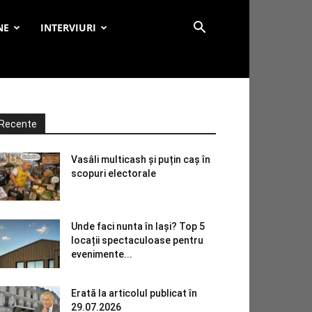
NE
INTERVIURI
Recente
Vasâli multicash și puțin caș în
scopuri electorale
Unde faci nunta în Iași? Top 5
locații spectaculoase pentru
evenimente...
Erată la articolul publicat în
29.07.2026