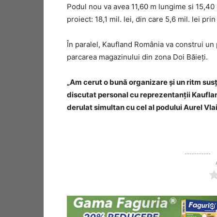
Podul nou va avea 11,60 m lungime si 15,40 m
proiect: 18,1 mil. lei, din care 5,6 mil. lei p
În paralel, Kaufland România va construi un p
parcarea magazinului din zona Doi Băieți.
„Am cerut o bună organizare și un ritm susți
discutat personal cu reprezentanții Kauflan
derulat simultan cu cel al podului Aurel Vla