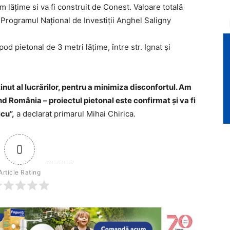
 lățime si va fi construit de Conest. Valoare totală
rin Programul Național de Investiții Anghel Saligny
od pietonal de 3 metri lățime, între str. Ignat și
nut al lucrărilor, pentru a minimiza disconfortul. Am
d România – proiectul pietonal este confirmat și va fi
icu”,
a declarat primarul Mihai Chirica.
0
Article Rating