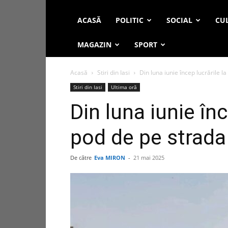
ACASĂ
POLITIC
SOCIAL
CUL
MAGAZIN
SPORT
Acasă
Stiri din Iasi
Din luna iunie încep lucrările la
Stiri din Iasi
Ultima oră
Din luna iunie înc
pod de pe strada 
De către
Eva MIRON
-
21 mai 2025