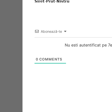
𝗦𝗶𝗿𝗲𝘁-𝗣𝗿𝘂𝘁-𝗡𝗶𝘀𝘁𝗿𝘂
Abonează-te
Nu esti autentificat pe 
0
COMMENTS