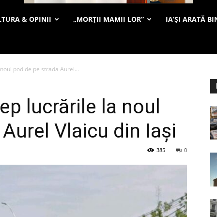
TURA & OPINII
„MORȚII MAMII LOR”
IA’ȘI ARATĂ BI
 noul pod de pe strada Aurel...
ep lucrările la noul
Aurel Vlaicu din Iași
385
0