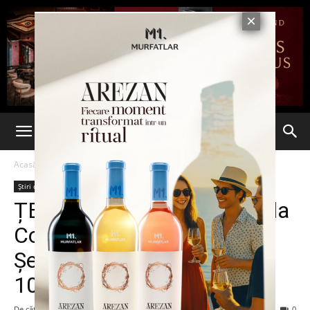
Acasă
Știri din România
Știri din România
Ultima oră
ȚEAPĂ Terheș candidează la
Cotroceni contra lui Simion.
Șeful AUR i-a dat un job de
10.000€ la UE
De către
Eva MIRON
-
27 august 2024
196
0