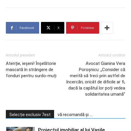
Facebook
X
Pinterest
Articolul precedent
Articolul următor
Atenție, ieșeni! Înșelătorie
Avocat Gianina Vera
mascată în strângere de
Poroșnicu: „Consider că
fonduri pentru surdo-muți
merită să treci prin astfel de
încercări, oricât de dificile ar fi,
dacă la capătul lor poți vedea
solidaritatea umană”
Selecție exclusiv 7est
vă recomandă și ...
Proiectul imobiliar al lui Vasile