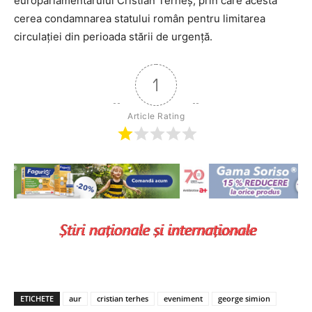
europarlamentarului Cristian Terheș, prin care acesta
cerea condamnarea statului român pentru limitarea
circulației din perioada stării de urgență.
1
Article Rating
ETICHETE
aur
cristian terhes
eveniment
george simion