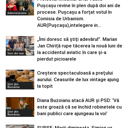
Pușcașu revine în plen după doi ani de
procese. Pușcașu a forțat votul în
Administratie
Comisia de Urbanism.
AUR(Pușcașu),intelegere in...
„Îmi doresc să știți adevărul”. Marian
Jan Chiriță rupe tăcerea la nouă luni de
la accidentul aviatic în care și-a
Stiri din Iasi
pierdut picioarele
Creştere spectaculoasă a preţului
aurului. Ceasurile de lux vintage ajung
Știri din
la topit
România
Diana Buzoianu atacă AUR și PSD: ‘Vă
este groază că se închid robinetele cu
Știri din
bani publici care ajungeau la voi’
România
SURSE: Marți dimineața, Simion va