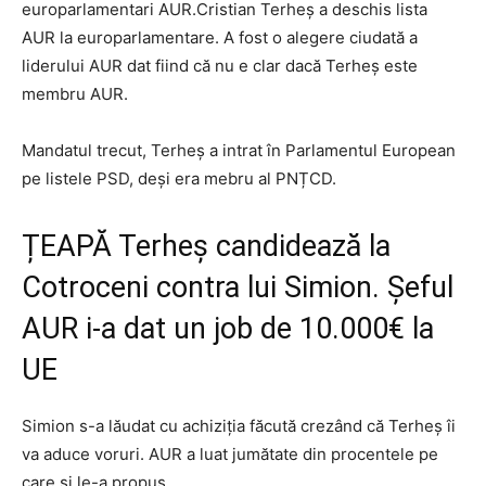
europarlamentari AUR.Cristian Terheș a deschis lista
AUR la europarlamentare. A fost o alegere ciudată a
liderului AUR dat fiind că nu e clar dacă Terheș este
membru AUR.
Mandatul trecut, Terheș a intrat în Parlamentul European
pe listele PSD, deși era mebru al PNȚCD.
ȚEAPĂ Terheș candidează la
Cotroceni contra lui Simion. Șeful
AUR i-a dat un job de 10.000€ la
UE
Simion s-a lăudat cu achiziția făcută crezând că Terheș îi
va aduce voruri. AUR a luat jumătate din procentele pe
care și le-a propus.