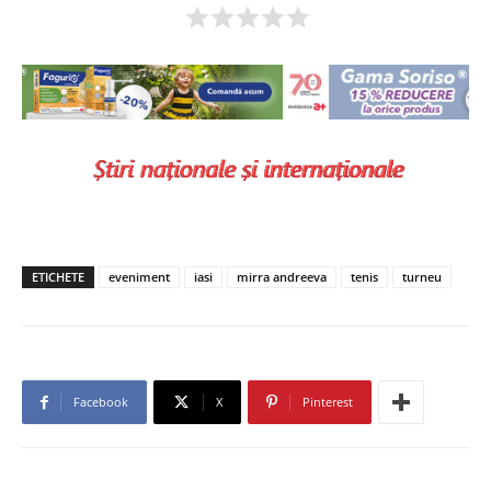
ETICHETE
eveniment
iasi
mirra andreeva
tenis
turneu
Facebook
X
Pinterest