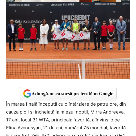
Adaugă-ne ca sursă preferată în Google
În marea finală începută cu o întârziere de patru ore, din
cauza ploii și încheiată la miezul nopții, Mirra Andreeva,
17 ani, locul 31 WTA, principala favorită, a învins-o pe
Elina Avanesyan, 21 de ani, numărul 75 mondial, favorită
5, scor 5-7, 7-5, 4-0, adversara sa retrăgându-se la 0-4