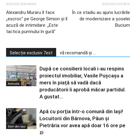
Articolul precedent
Articolul următor
Alexandru Muraru îl face
În ce stadiu au ajuns lucrările
„escroc” pe George Simion și îl
de modernizare a șoselei
acuză de intimidare: „Este
Bucium
tactica pumnului în gură”
Selecție exclusiv 7est
vă recomandă și ...
După ce consilierii locali i-au respins
proiectul imobiliar, Vasile Pușcașu a
mers în piață să vadă dacă
Articole
producătorii îi aprobă măcar partidul.
A gustat...
Apă cu porția într-o comună din Iași!
Locuitorii din Bârnova, Păun și
Pietrăria vor avea apă doar 16 ore pe
Stiri din Iasi
zi