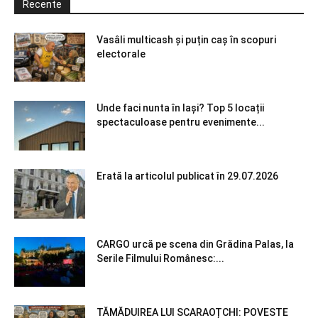
Recente
Vasâli multicash și puțin caș în scopuri
electorale
Unde faci nunta în Iași? Top 5 locații
spectaculoase pentru evenimente...
Erată la articolul publicat în 29.07.2026
CARGO urcă pe scena din Grădina Palas, la
Serile Filmului Românesc:...
TĂMĂDUIREA LUI SCARAOȚCHI: POVESTE