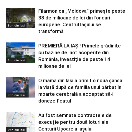
Filarmonica „Moldova” primește peste
38 de milioane de lei din fonduri
europene. Centrul Iașului se
Stiri din Iasi
transformă
PREMIERĂ LA IAȘI! Primele grădinițe
cu bazine de înot acoperite din
România, investiție de peste 14
Stiri din Iasi
milioane de lei
O mamă din Iași a primit o nouă șansă
la viață după ce familia unui bărbat în
moarte cerebrală a acceptat să-i
Stiri din Iasi
doneze ficatul
Au fost semnate contractele de
execuţie pentru două loturi ale
Centurii Uşoare a Iaşului
Stiri din Iasi