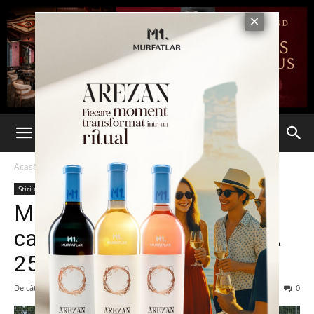
Acasă
Stiri din Iasi
Stiri din Iasi
Ultima oră
Mirra Andreeva este noua
campioană a turneului WTA
250 UniCredit Iași Open
De către
Eva MIRON
-
27 iulie 2024
102
0