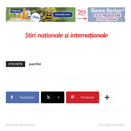
ETICHETE
pamflet
Facebook
X
Pinterest
Articolul precedent
Articolul următor