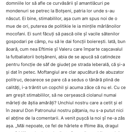
domniile lor să afle ce curvăsării șî amantlâcuri pe
mondenuri se petrec la Botșeni, patria lor unde s-au
născut. Ei bine, stimabililor, așa cum am spus noi de o
mue de ori, puterea de politikie le ia mințile mârlănoilor
mocofani. Ei sunt făcuți să pască oile șî vacile sătenilor
gospodari pe câmp, nu să le dai foncții boierești. Iată, bun
ăoară, cum nea Eftimie șî Valeru care împarte cașcavalul
la futbaliatorii botșăneni, abia de se apucă să catindeze
pentru foncție de săf de giudeț pe strada leberală, că și-a
și dat în petec. Moftangiul are clar apucătură de abuzator
politruc, deoarece se pare că a sedus o tânără plină de
calități, i-a trântit un copchil și acuma zâce că nu el. Cu ce
am greșit stimabililor, să ne cerșească ciolanul numai
mârleți de ăștia amărâți? Unchiul nostru care a cetit și el
în zearul Don Patronului nostru pățania, nu s-a putut nici
el abține de la comentarii. A venit pușcă la noi șî ne-a zâs
așa. „Măi nepoate, ce fel de hârlete e Iftime ăla, dragul