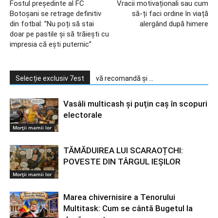
Fostul președinte al FC
Vracii motivaționali sau cum
Botoșani se retrage definitiv
să-ți faci ordine în viață
din fotbal: ”Nu poți să stai
alergând după himere
doar pe pastile și să trăiești cu
impresia că ești puternic”
Selecție exclusiv 7est
vă recomandă și ...
Vasâli multicash și puțin caș în scopuri
electorale
Morții mamii lor
TĂMĂDUIREA LUI SCARAOȚCHI:
POVESTE DIN TÂRGUL IEȘILOR
Morții mamii lor
Marea chivernisire a Tenorului
Multitask: Cum se cântă Bugetul la