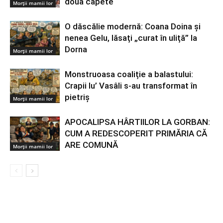
două capete
Morții mamii lor
O dăscălie modernă: Coana Doina și
nenea Gelu, lăsați „curat în uliță” la
Dorna
Morții mamii lor
Monstruoasa coaliție a balastului:
Crapii lu’ Vasâli s-au transformat în
pietriș
Morții mamii lor
APOCALIPSA HÂRTIILOR LA GORBAN:
CUM A REDESCOPERIT PRIMĂRIA CĂ
ARE COMUNĂ
Morții mamii lor