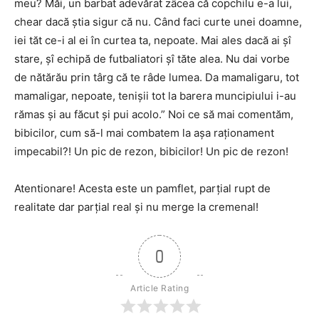
meu? Măi, un barbat adevărat zâcea că copchilu e-a lui,
chear dacă știa sigur că nu. Când faci curte unei doamne,
iei tăt ce-i al ei în curtea ta, nepoate. Mai ales dacă ai șî
stare, șî echipă de futbaliatori șî tăte alea. Nu dai vorbe
de nătărău prin târg că te râde lumea. Da mamaligaru, tot
mamaligar, nepoate, tenișii tot la barera muncipiului i-au
rămas și au făcut și pui acolo.” Noi ce să mai comentăm,
bibicilor, cum să-l mai combatem la așa raționament
impecabil?! Un pic de rezon, bibicilor! Un pic de rezon!
Atentionare! Acesta este un pamflet, parțial rupt de
realitate dar parțial real și nu merge la cremenal!
0
Article Rating