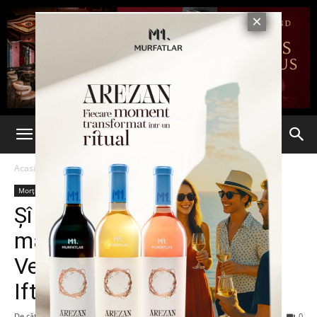
Acasă
Morții mamii lor
Morții mamii lor
Șî la Botșeni catindează
mârleți pe scaune înalte.
Vedeți aici, ce și cum arată
Ifteme ăla, de la târlă.
De către
Nepotu’ lui mă-sa!
-
23 mai 2024
204
0