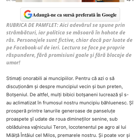
Adaugă-ne ca sursă preferată în Google
RUBRICA DE PAMFLET: Aici adevărul se spune prin
strâmbături, iar politica se măsoară în hohote de
râs. Personajele sunt fictive, chiar dacă par luate de
pe Facebook-ul de ieri. Lectura se face pe proprie
răspundere, fără promisiuni goale și fără blocaje de
umor!
Stimați onorabili ai muncipiilor. Pentru că azi o să
discuționăm și despre muncipiul vecin și bun preten,
Botșeniul. De altfel, mulți bibici botșaneni lucrează șî s-
au aclimatizat în frumosul nostru muncipiu băhluenesc. Șî
prosperă printre lanurile generoase de panseluțe
proaspete șî udate de roua dimineților senine, sub
oblăduirea vaĵnicului Teron, locotenentul pe agro al lui
Miăiță Întâiul cel Milos, premarele nostru. Și poate vor și