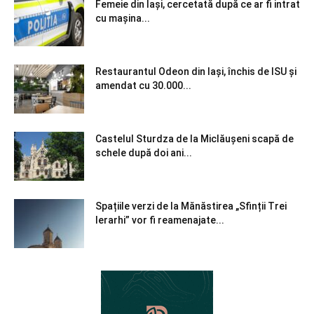
Femeie din Iași, cercetată după ce ar fi intrat
cu mașina...
Restaurantul Odeon din Iași, închis de ISU și
amendat cu 30.000...
Castelul Sturdza de la Miclăușeni scapă de
schele după doi ani...
Spațiile verzi de la Mănăstirea „Sfinții Trei
Ierarhi” vor fi reamenajate...