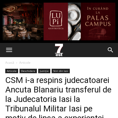
Acasă
Articole
Articole
Deschidere
Justiție
Stiri din Iasi
CSM i-a respins judecatoarei
Ancuta Blanariu transferul de
la Judecatoria Iasi la
Tribunalul Militar Iasi pe