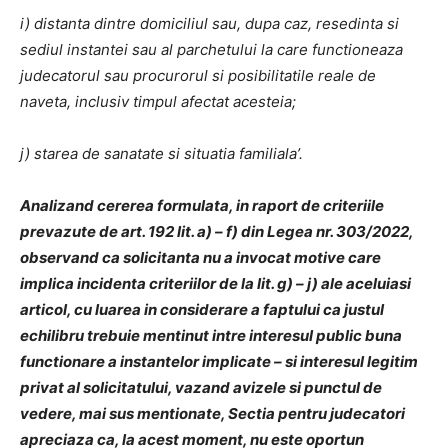
i) distanta dintre domiciliul sau, dupa caz, resedinta si
sediul instantei sau al parchetului la care functioneaza
judecatorul sau procurorul si posibilitatile reale de
naveta, inclusiv timpul afectat acesteia;
j) starea de sanatate si situatia familiala’.
Analizand cererea formulata, in raport de criteriile
prevazute de art. 192 lit. a) – f) din Legea nr. 303/2022,
observand ca solicitanta nu a invocat motive care
implica incidenta criteriilor de la lit. g) – j) ale aceluiasi
articol, cu luarea in considerare a faptului ca justul
echilibru trebuie mentinut intre interesul public buna
functionare a instantelor implicate – si interesul legitim
privat al solicitatului, vazand avizele si punctul de
vedere, mai sus mentionate, Sectia pentru judecatori
apreciaza ca, la acest moment, nu este oportun