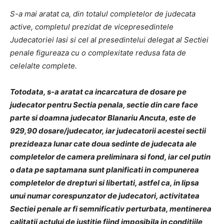
S-a mai aratat ca, din totalul completelor de judecata
active, completul prezidat de vicepresedintele
Judecatoriei Iasi si cel al presedintelui delegat al Sectiei
penale figureaza cu o complexitate redusa fata de
celelalte complete.
Totodata, s-a aratat ca incarcatura de dosare pe
judecator pentru Sectia penala, sectie din care face
parte si doamna judecator Blanariu Ancuta, este de
929,90 dosare/judecator, iar judecatorii acestei sectii
prezideaza lunar cate doua sedinte de judecata ale
completelor de camera preliminara si fond, iar cel putin
o data pe saptamana sunt planificati in compunerea
completelor de drepturi si libertati, astfel ca, in lipsa
unui numar corespunzator de judecatori, activitatea
Sectiei penale ar fi semnificativ perturbata, mentinerea
calitatii actului de justitie fiind imposibila in conditiile