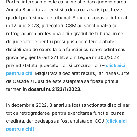
Partea interesanta este ca nu se stie daca judecatoarea
Ancuta Blanariu va reusi si a doua oara sa isi pastreze
gradul profesional de tribunal. Spunem aceasta, intrucat
in 12 iulie 2023, judecatorii CSM au sanctionat-o cu
retrogradarea profesionala din gradul de tribunal in cel
de judecatorie pentru presupusa comitere a abaterii
disciplinare de exercitare a functiei cu rea-credinta sau
grava neglijenta (art.271 lit. s din Legea nr.303/2022
privind statutul judecatorilor si procurorilor) –
click aici
pentru a citi
. Magistrata a declarat recurs, iar Inalta Curte
de Casatie si Justitie este asteptata sa fixeze primul
termen in
dosarul nr. 2123/1/2023
.
In decembrie 2022, Blanariu a fost sanctionata disciplinar
tot cu retrogradarea, pentru exercitarea functiei cu rea-
credinta, dar pedeapsa a fost anulata de ICCJ
(click aici
pentru a citi)
.