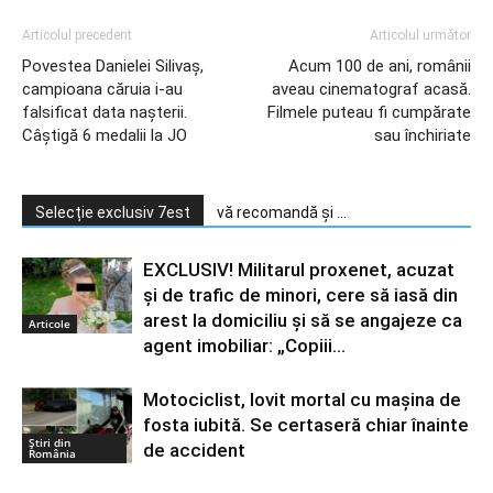
Articolul precedent
Articolul următor
Povestea Danielei Silivaș,
Acum 100 de ani, românii
campioana căruia i-au
aveau cinematograf acasă.
falsificat data nașterii.
Filmele puteau fi cumpărate
Câștigă 6 medalii la JO
sau închiriate
Selecție exclusiv 7est
vă recomandă și ...
EXCLUSIV! Militarul proxenet, acuzat
și de trafic de minori, cere să iasă din
arest la domiciliu și să se angajeze ca
Articole
agent imobiliar: „Copiii...
Motociclist, lovit mortal cu maşina de
fosta iubită. Se certaseră chiar înainte
Știri din
de accident
România