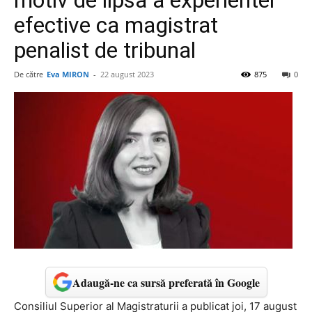
motiv de lipsa a experientei
efective ca magistrat
penalist de tribunal
De către
Eva MIRON
-
22 august 2023
875
0
Adaugă-ne ca sursă preferată în Google
Consiliul Superior al Magistraturii a publicat joi, 17 august