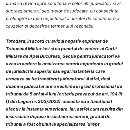
urma sa revina spre solutionare celorlalti judecatori si al
supraaglomerarii sedintelor de judecata, cu consecinta
prelungirii in mod nejustificat a duratei de solutionare a
cauzelor si depasirea termenului rezonabil.
Totodata, in acord cu avizul negativ exprimat de
Tribunalul Militar Iasi si cu punctul de vedere al Curtii
Militare de Apel Bucuresti, Sectia pentru judecatori va
avea in vedere la analizarea cererii experienta in gradul
de jurisdictie superior sau egal instantei la care
urmeaza sa fie transferat judecatorul. Astfel, desi
doamna judecator are o vechime in grad profesional de
tribunal de 5 ani si 4 luni (criteriu prevazut de art. 194 lit.
f) din Legea nr. 303/2022), aceasta nu a functionat
efectiv la instanta superioara, iar, astfel cum rezulta din
inscrisurile depuse in sustinerea cererii, gradul de
tribunal a fost obtinut la specializarea ‘drept