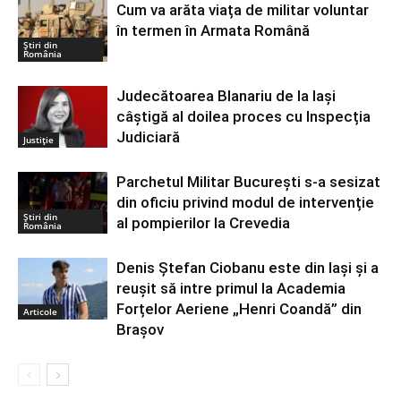
Cum va arăta viața de militar voluntar
în termen în Armata Română
Știri din
România
Judecătoarea Blanariu de la Iași
câștigă al doilea proces cu Inspecția
Judiciară
Justiție
Parchetul Militar București s-a sesizat
din oficiu privind modul de intervenție
Știri din
al pompierilor la Crevedia
România
Denis Ștefan Ciobanu este din Iași și a
reușit să intre primul la Academia
Forțelor Aeriene „Henri Coandă” din
Articole
Brașov