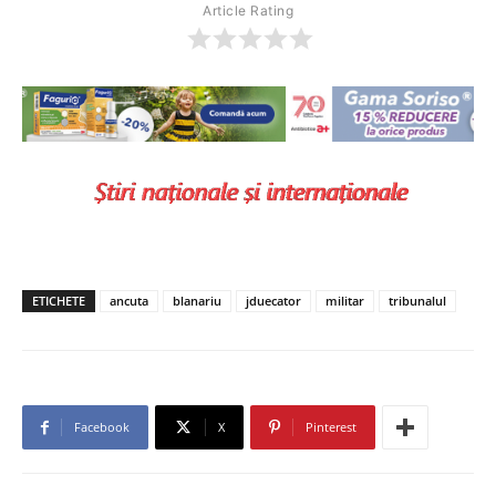
Article Rating
ETICHETE
ancuta
blanariu
jduecator
militar
tribunalul
Facebook
X
Pinterest