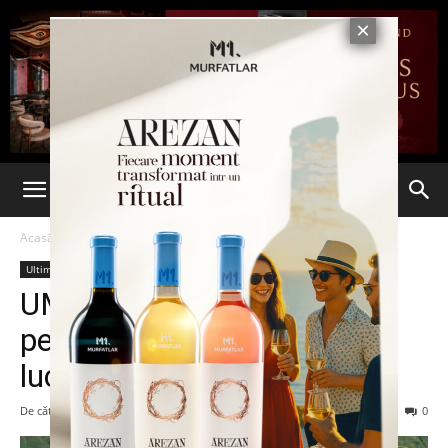
Acasă
Ultima oră
Ultima oră
UMB a câştigat licitaţia
pentru 30 km din A8: vor fi
lucrări şi în jud. Iaşi
De către
Eva MIRON
-
20 iulie 2023
1015
0