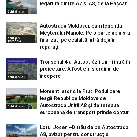
legătură dintre A7 și A8, de la Pașcani
Stiri din Iasi
Autostrada Moldovei, ca-n legenda
Meșterului Manole: Pe o parte abia s-a
Știri din
finalizat, pe cealaltă intră deja în
România
reparații
Tronsonul 4 al Autostrăzii Unirii intră în
proiectare. A fost emis ordinul de
începere
Stiri din Iasi
Moment istoric la Prut. Podul care
leagă Republica Moldova de
Autostrada Unirii A8 și de rețeaua
Stiri din Iasi
europeană de transport prinde contur
Lotul Joseni–Ditrău de pe Autostrada
A8, avizat pentru construcție