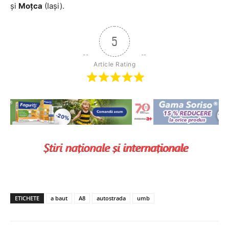
şi
Moţca
(Iaşi).
5
Article Rating
ETICHETE
a baut
A8
autostrada
umb