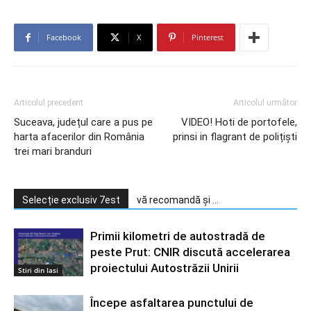
Facebook
X
Pinterest
Articolul precedent
Articolul următor
Suceava, județul care a pus pe
VIDEO! Hoti de portofele,
harta afacerilor din România
prinsi in flagrant de polițiști
trei mari branduri
Selecție exclusiv 7est
vă recomandă și ...
Primii kilometri de autostradă de
peste Prut: CNIR discută accelerarea
proiectului Autostrăzii Unirii
Stiri din Iasi
Începe asfaltarea punctului de