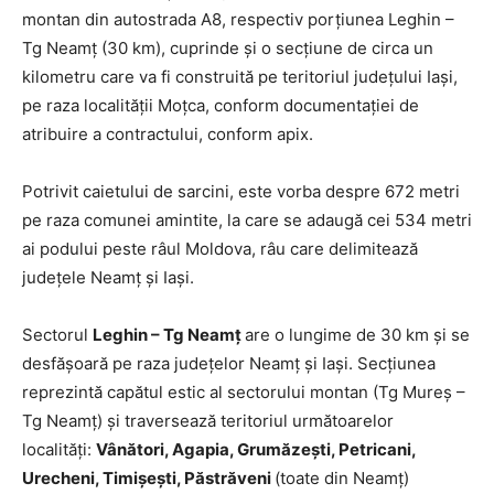
montan din autostrada A8, respectiv porțiunea Leghin –
Tg Neamț (30 km), cuprinde și o secțiune de circa un
kilometru care va fi construită pe teritoriul județului Iași,
pe raza localității Moțca, conform documentației de
atribuire a contractului, conform apix.
Potrivit caietului de sarcini, este vorba despre 672 metri
pe raza comunei amintite, la care se adaugă cei 534 metri
ai podului peste râul Moldova, râu care delimitează
județele Neamț și Iași.
Sectorul
Leghin – Tg Neamţ
are o lungime de 30 km şi se
desfăşoară pe raza judeţelor Neamţ şi Iaşi. Secţiunea
reprezintă capătul estic al sectorului montan (Tg Mureş –
Tg Neamţ) şi traversează teritoriul următoarelor
localităţi:
Vânători, Agapia, Grumăzeşti, Petricani,
Urecheni, Timişeşti, Păstrăveni
(toate din Neamţ)