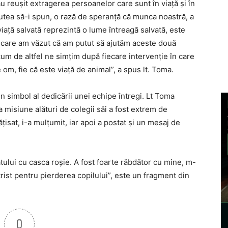
u reuşit extragerea persoanelor care sunt în viaţă şi în
tea să-i spun, o rază de speranţă că munca noastră, a
 viaţă salvată reprezintă o lume întreagă salvată, este
 care am văzut că am putut să ajutăm aceste două
cum de altfel ne simţim după fiecare intervenţie în care
 om, fie că este viaţă de animal”, a spus lt. Toma.
n simbol al dedicării unei echipe întregi. Lt Toma
a misiune alături de colegii săi a fost extrem de
ţisat, i-a mulţumit, iar apoi a postat şi un mesaj de
ului cu casca roşie. A fost foarte răbdător cu mine, m-
 trist pentru pierderea copilului”, este un fragment din
0