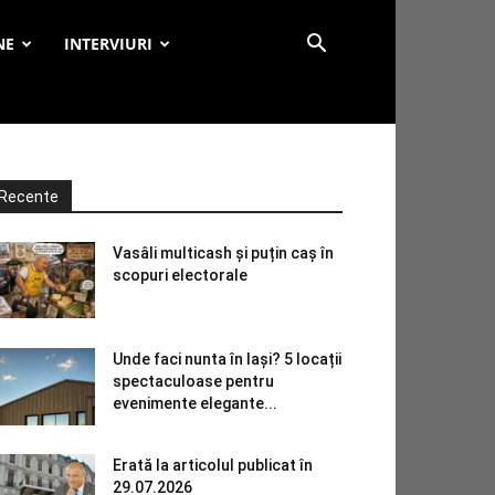
NE
INTERVIURI
Recente
Vasâli multicash și puțin caș în
scopuri electorale
Unde faci nunta în Iași? 5 locații
spectaculoase pentru
evenimente elegante...
Erată la articolul publicat în
29.07.2026