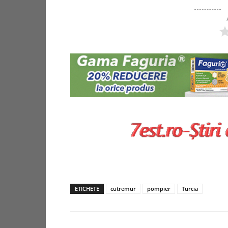
ETICHETE
cutremur
pompier
Turcia