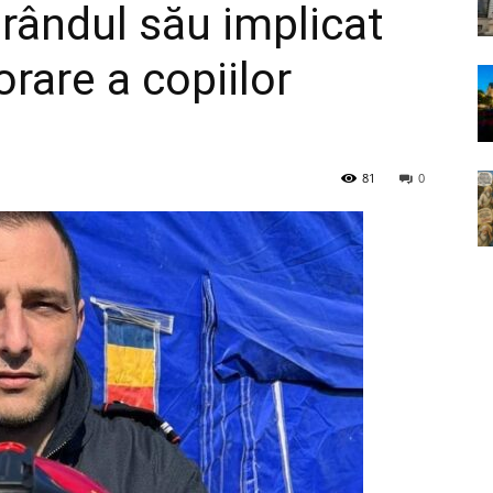
 rândul său implicat
orare a copiilor
81
0