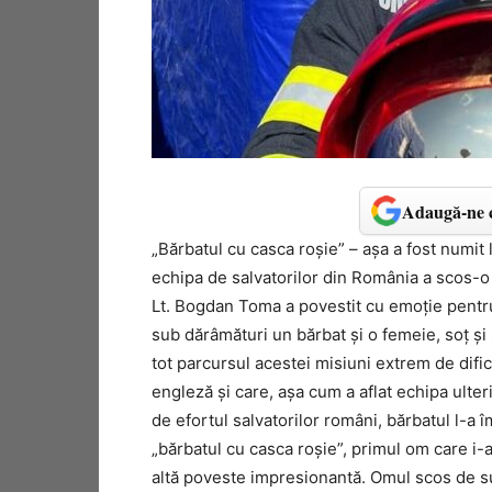
Adaugă-ne c
„Bărbatul cu casca roşie” – așa a fost numit
echipa de salvatorilor din România a scos-o
Lt. Bogdan Toma a povestit cu emoţie pentru
sub dărâmături un bărbat şi o femeie, soţ şi so
tot parcursul acestei misiuni extrem de dific
engleză şi care, aşa cum a aflat echipa ulter
de efortul salvatorilor români, bărbatul l-a î
„bărbatul cu casca roşie”, primul om care i-a 
altă poveste impresionantă. Omul scos de s