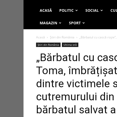
ACASĂ
POLITIC
SOCIAL
CUL
MAGAZIN
SPORT
Acasă
Știri din România
„Bărbatul cu cască roșie”,
Știri din România
Ultima oră
„Bărbatul cu cas
Toma, îmbrățișat
dintre victimele 
cutremurului din 
bărbatul salvat a