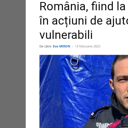
România, fiind la
în acțiuni de ajut
vulnerabili
De către
Eva MIRON
-
13 februarie 2023