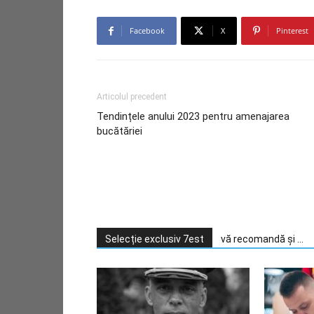
Facebook
X
Pinterest
Articolul precedent
Tendințele anului 2023 pentru amenajarea
bucătăriei
Selecție exclusiv 7est
vă recomandă și ...