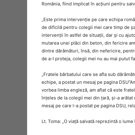
România, fiind implicat în acțiuni pentru salv
„Este prima intervenţie pe care echipa româ
de dificilă pentru colegii mei care timp de 
intervenţii în astfel de situaţii, dar şi cu aj
mutarea unei plăci din beton, din fericire a
dintre dărâmături, însă, din nefericire, pentr
de a-l proteja, colegii mei nu au mai putut f
„Fratele bărbatului care se afla sub dărâmăt
echipe, a postat un mesaj pe pagina DSU”Am a
vorbea limba engleză, am aflat că este frate
înţeles de la colegii mei din ţară, şi-a arăt
mesaj pe care l-a postat pe pagina DSU, re
Lt. Toma: „O viaţă salvată reprezintă o lume 