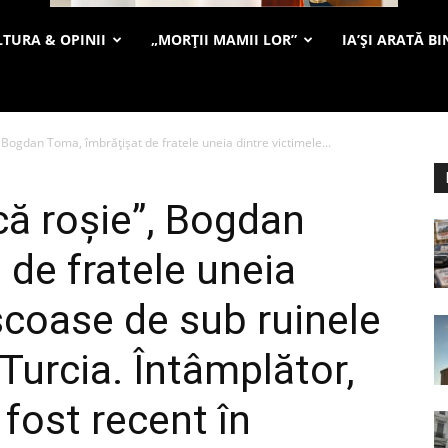
TURA & OPINII
„MORȚII MAMII LOR”
IA’ȘI ARATĂ BI
 Bogdan Toma, îmbrățișat de fratele uneia dintre victimele...
că roșie”, Bogdan
 de fratele uneia
scoase de sub ruinele
Turcia. Întâmplător,
 fost recent în