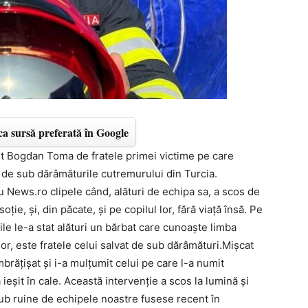
a sursă preferată în Google
 lt Bogdan Toma de fratele primei victime pe care
 de sub dărâmăturile cutremurului din Turcia.
 News.ro clipele când, alături de echipa sa, a scos de
ţie, şi, din păcate, şi pe copilul lor, fără viaţă însă. Pe
ile le-a stat alături un bărbat care cunoaşte limba
ior, este fratele celui salvat de sub dărâmături.Mişcat
mbrăţişat şi i-a mulţumit celui pe care l-a numit
ieşit în cale. Această intervenţie a scos la lumină şi
ub ruine de echipele noastre fusese recent în