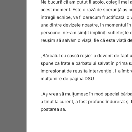
Ne bucură că am putut fi acolo, colegii mei a
acest moment. Este o rază de speranţă aş pu
întregii echipe, va fi oarecum fructificată, o
una dintre devizele noastre, în momentul în
persoane, ne-am simţit împliniţi sufleteşte 
reuşim să salvăm o viaţă, fie că este viaţă de
„Bărbatul cu cască roşie” a devenit de fapt u
spune că fratele bărbatului salvat în prima s
impresionat de reuşita intervenţiei, l-a îmbră
mulţumire de pagina DSU
„Aş vrea să mulţumesc în mod special bărbat
a ţinut la curent, a fost profund îndurerat şi
postarea sa.