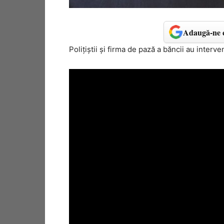
Adaugă-ne c
Polițiștii și firma de pază a băncii au interv