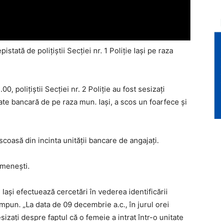
stată de poliţiştii Secţiei nr. 1 Poliţie Iaşi pe raza
0, polițiștii Secției nr. 2 Poliție au fost sesizați
tate bancară de pe raza mun. Iași, a scos un foarfece și
scoasă din incinta unității bancare de angajați.
omenești.
e Iași efectuează cercetări în vederea identificării
impun. „La data de 09 decembrie a.c., în jurul orei
sesizați despre faptul că o femeie a intrat într-o unitate