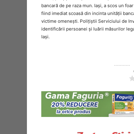
bancară de pe raza mun. Iași, a scos un foarf
fiind imediat scoasă din incinta unității banc
victime omenești. Polițiștii Serviciului de I
identificării persoanei și luării măsurilor le
Iași.