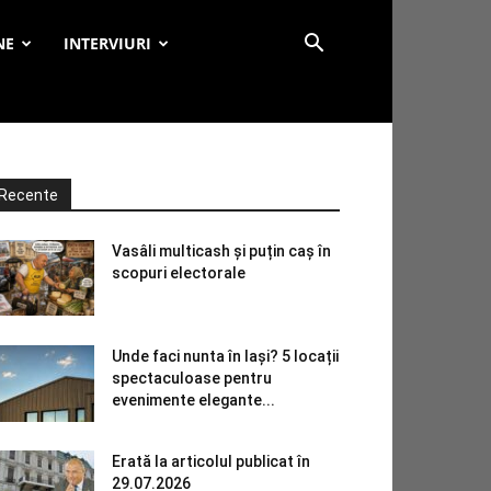
NE
INTERVIURI
Recente
Vasâli multicash și puțin caș în
scopuri electorale
Unde faci nunta în Iași? 5 locații
spectaculoase pentru
evenimente elegante...
Erată la articolul publicat în
29.07.2026