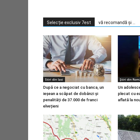
Selecție exclusiv 7est
vă recomandă și ...
Stiri din Iasi
Știri din Rom
După ce a negociat cu banca, un
Un adolesce
ieșean a scăpat de dobânzi și
plecat cu ea
penalități de 37.000 de franci
aflată la no
elvețieni