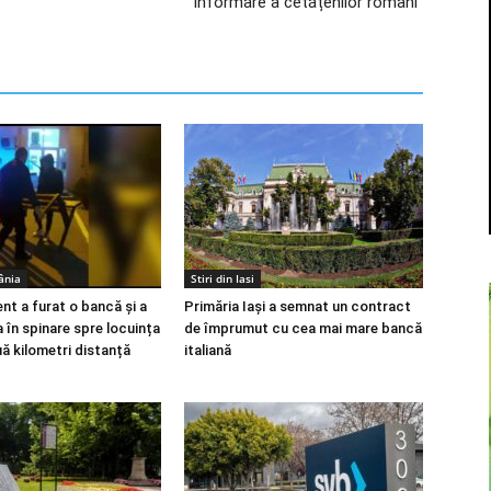
informare a cetățenilor români”
ânia
Stiri din Iasi
nt a furat o bancă și a
Primăria Iași a semnat un contract
 în spinare spre locuința
de împrumut cu cea mai mare bancă
uă kilometri distanță
italiană