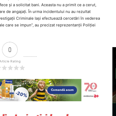
ece și a solicitat bani. Aceasta nu a primit ce a cerut,
are de angajați. În urma incidentului nu au rezultat
nvestigații Criminale Iași efectuează cercetări în vederea
gale care se impun”, au precizat reprezentanții Poliției
0
Article Rating