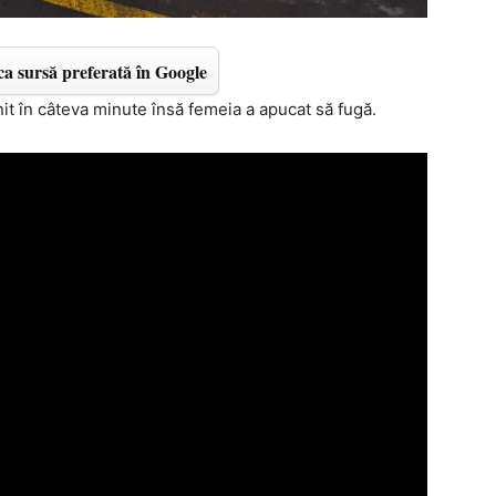
a sursă preferată în Google
enit în câteva minute însă femeia a apucat să fugă.