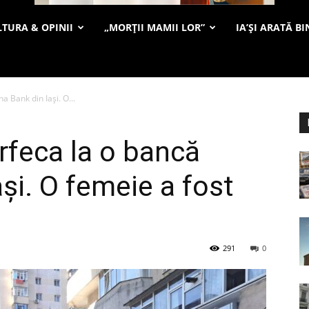
TURA & OPINII
„MORȚII MAMII LOR”
IA’ȘI ARATĂ BI
a Bank din Iași. O...
rfeca la o bancă
și. O femeie a fost
291
0