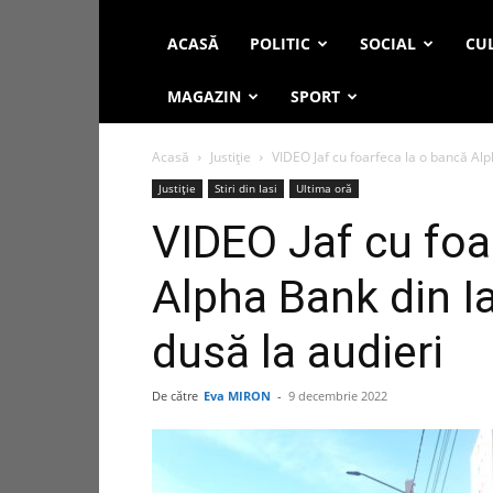
ACASĂ
POLITIC
SOCIAL
CUL
MAGAZIN
SPORT
Acasă
Justiție
VIDEO Jaf cu foarfeca la o bancă Alph
Justiție
Stiri din Iasi
Ultima oră
VIDEO Jaf cu foa
Alpha Bank din Ia
dusă la audieri
De către
Eva MIRON
-
9 decembrie 2022