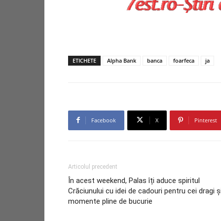
ETICHETE
Alpha Bank
banca
foarfeca
ja
Facebook
X
Pinterest
Articolul precedent
În acest weekend, Palas îți aduce spiritul
Crăciunului cu idei de cadouri pentru cei dragi ș
momente pline de bucurie