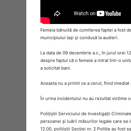
Femeia bănuită de comiterea faptei a fost depi
municipiului Iaşi şi condusă la audieri.
La data de 09 decembrie a.c., în jurul orei 12.0
despre faptul că o femeie a intrat într-o uni
a solicitat bani.
Aceasta nu a primit ce a cerut, fiind imediat 
În urma incidentului nu au rezultat victime 
Polițiștii Serviciului de Investigații Criminal
persoanei și luării măsurilor legale care se 
12.00, polițiștii Secției nr. 2 Poliție au fost 