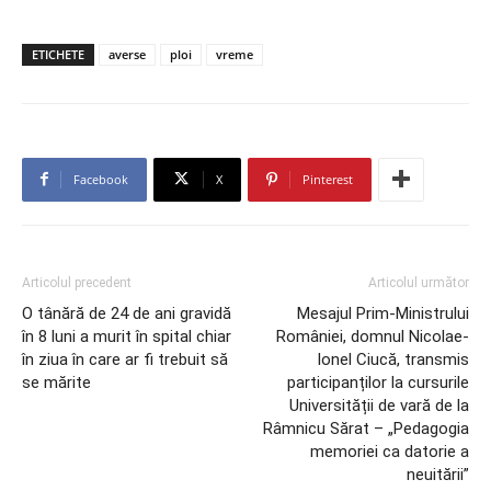
ETICHETE
averse
ploi
vreme
Facebook
X
Pinterest
Articolul precedent
Articolul următor
O tânără de 24 de ani gravidă
Mesajul Prim-Ministrului
în 8 luni a murit în spital chiar
României, domnul Nicolae-
în ziua în care ar fi trebuit să
Ionel Ciucă, transmis
se mărite
participanților la cursurile
Universității de vară de la
Râmnicu Sărat – „Pedagogia
memoriei ca datorie a
neuitării”