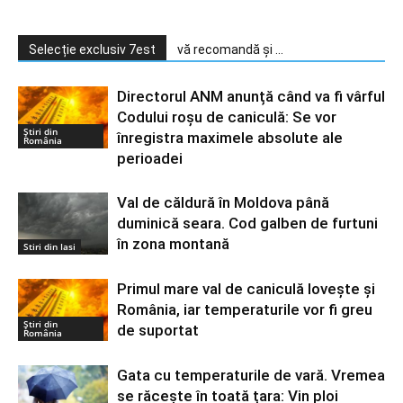
Selecție exclusiv 7est
vă recomandă și ...
Directorul ANM anunță când va fi vârful
Codului roșu de caniculă: Se vor
Știri din
înregistra maximele absolute ale
România
perioadei
Val de căldură în Moldova până
duminică seara. Cod galben de furtuni
în zona montană
Stiri din Iasi
Primul mare val de caniculă lovește și
România, iar temperaturile vor fi greu
Știri din
de suportat
România
Gata cu temperaturile de vară. Vremea
se răcește în toată țara: Vin ploi