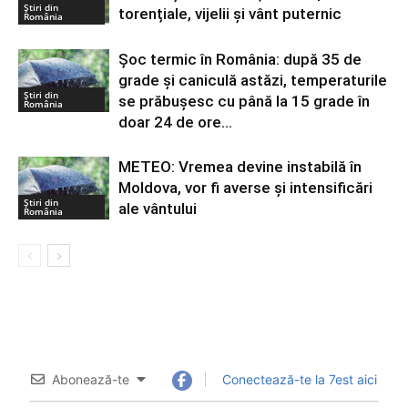
Știri din
torențiale, vijelii și vânt puternic
România
Șoc termic în România: după 35 de
grade și caniculă astăzi, temperaturile
Știri din
se prăbușesc cu până la 15 grade în
România
doar 24 de ore...
METEO: Vremea devine instabilă în
Moldova, vor fi averse şi intensificări
Știri din
ale vântului
România
Abonează-te
Conectează-te la 7est aici