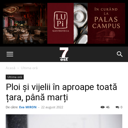
Acasă
Ultima oră
Ultima oră
Ploi și vijelii în aproape toată
țara, până marți
De către
Eva MIRON
-
22 august 2022
46
0