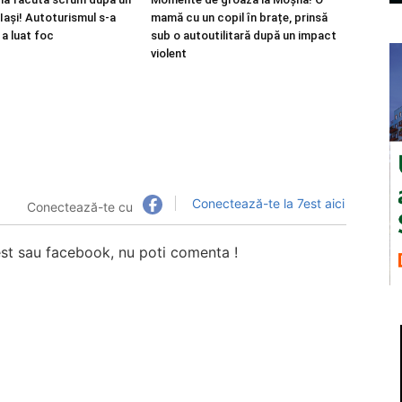
Iași! Autoturismul s-a
mamă cu un copil în brațe, prinsă
 a luat foc
sub o autoutilitară după un impact
violent
Conectează-te la 7est aici
Conectează-te cu
7est sau facebook, nu poti comenta !