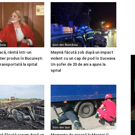
ânia
Știri din România
că, rănită într-un
Mașină făcută zob după un impact
tier produs în Bucureşti
violent cu un cap de pod în Suceava.
transportată la spital
Un șofer de 20 de ani a ajuns la
spital
Stiri din Iasi
nă făcută scrum după un
Momente de groază la Moșna! O