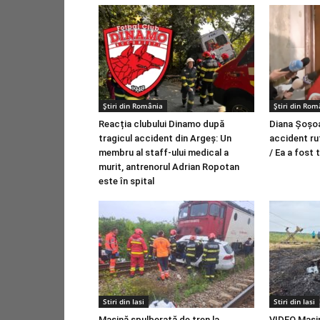
Știri din România
Știri din Rom
Reacția clubului Dinamo după
Diana Şoşoa
tragicul accident din Argeș: Un
accident ru
membru al staff-ului medical a
/ Ea a fost 
murit, antrenorul Adrian Ropotan
este în spital
Stiri din Iasi
Stiri din Iasi
Mașină spulberată de tren la
VIDEO Mași