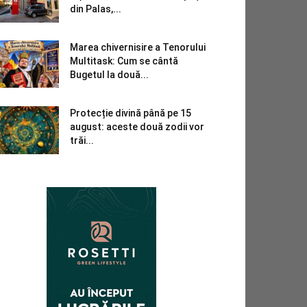
din Palas,...
Marea chivernisire a Tenorului
Multitask: Cum se cântă
Bugetul la două...
Protecție divină până pe 15
august: aceste două zodii vor
trăi...