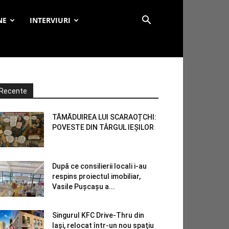
NE
INTERVIURI
Recente
TĂMĂDUIREA LUI SCARAOȚCHI:
POVESTE DIN TÂRGUL IEȘILOR
După ce consilierii locali i-au
respins proiectul imobiliar,
Vasile Pușcașu a...
Singurul KFC Drive-Thru din
Iași, relocat într-un nou spaţiu