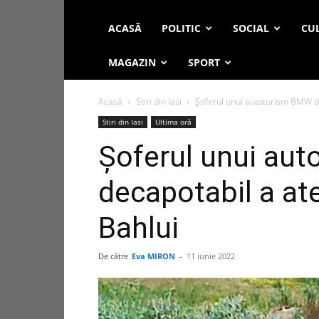
ACASĂ
POLITIC
SOCIAL
CUL
MAGAZIN
SPORT
Acasă
Stiri din Iasi
Şoferul unui autoturism BMW de
Stiri din Iasi
Ultima oră
Şoferul unui au
decapotabil a at
Bahlui
De către
Eva MIRON
-
11 iunie 2022