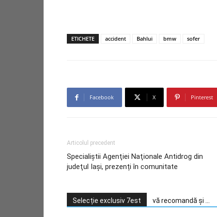
ETICHETE
accident
Bahlui
bmw
sofer
Facebook
X
Pinterest
Articolul precedent
Specialiştii Agenţiei Naţionale Antidrog din
judeţul Iași, prezenți în comunitate
Selecție exclusiv 7est
vă recomandă și ...