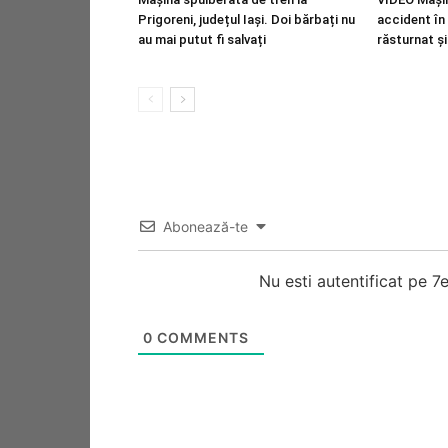
Prigoreni, județul Iași. Doi bărbați nu
accident în 
au mai putut fi salvați
răsturnat și
Abonează-te
Nu esti autentificat pe 
0
COMMENTS