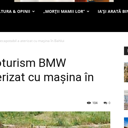
TURA & OPINII
„MORȚII MAMII LOR”
IA’ȘI ARATĂ BI
capotabil a aterizat cu maşina în Bahlui
toturism BMW
erizat cu maşina în
104
0