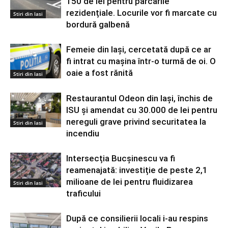
150 de lei pentru parcările
rezidențiale. Locurile vor fi marcate cu
Stiri din Iasi
bordură galbenă
Femeie din Iași, cercetată după ce ar
fi intrat cu mașina într-o turmă de oi. O
oaie a fost rănită
Stiri din Iasi
Restaurantul Odeon din Iași, închis de
ISU și amendat cu 30.000 de lei pentru
nereguli grave privind securitatea la
Stiri din Iasi
incendiu
Intersecția Bucșinescu va fi
reamenajată: investiție de peste 2,1
milioane de lei pentru fluidizarea
Stiri din Iasi
traficului
După ce consilierii locali i-au respins