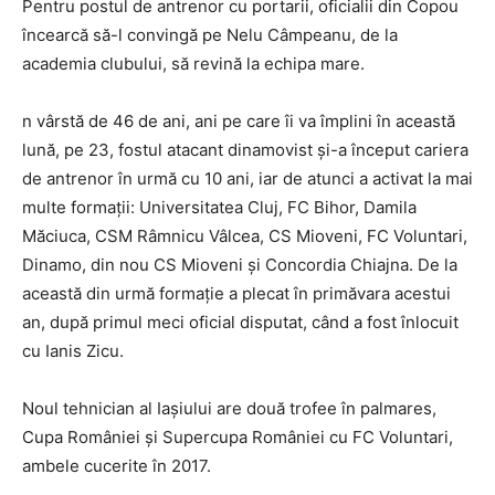
Pentru postul de antrenor cu portarii, oficialii din Copou
încearcă să-l convingă pe Nelu Câmpeanu, de la
academia clubului, să revină la echipa mare.
n vârstă de 46 de ani, ani pe care îi va împlini în această
lună, pe 23, fostul atacant dinamovist și-a început cariera
de antrenor în urmă cu 10 ani, iar de atunci a activat la mai
multe formații: Universitatea Cluj, FC Bihor, Damila
Măciuca, CSM Râmnicu Vâlcea, CS Mioveni, FC Voluntari,
Dinamo, din nou CS Mioveni și Concordia Chiajna. De la
această din urmă formație a plecat în primăvara acestui
an, după primul meci oficial disputat, când a fost înlocuit
cu Ianis Zicu.
Noul tehnician al Iașiului are două trofee în palmares,
Cupa României și Supercupa României cu FC Voluntari,
ambele cucerite în 2017.