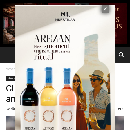
Acasă
Stiri din Iasi
Stiri din Iasi
Ultima oră
Claudiu Niculescu este noul
antrenor al Politehnicii Iași
De către
Eva MIRON
-
7 iunie 2022
161
0