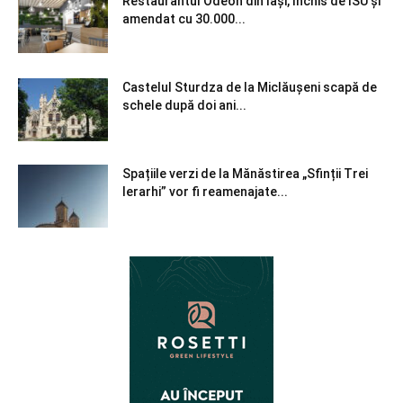
Restaurantul Odeon din Iași, închis de ISU și
amendat cu 30.000...
Castelul Sturdza de la Miclăușeni scapă de
schele după doi ani...
Spațiile verzi de la Mănăstirea „Sfinții Trei
Ierarhi” vor fi reamenajate...