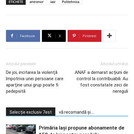
ETICHETE
antrenor
iasi
Politehnica
Facebook
X
Pinterest
Articolul precedent
Articolul următor
De joi, incitarea la violenţă
ANAF a demarat acțiuni de
împotriva unei persoane care
control la contribuabili. Au
aparţine unui grup poate fi
fost constatate zeci de
pedepsită
nereguli
Selecție exclusiv 7est
vă recomandă și ...
Primăria Iași propune abonamente de