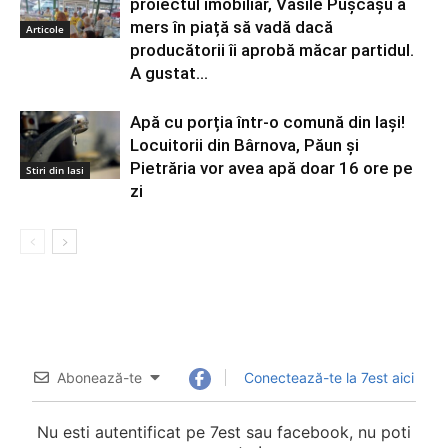
proiectul imobiliar, Vasile Pușcașu a
mers în piață să vadă dacă
Articole
producătorii îi aprobă măcar partidul.
A gustat...
Apă cu porția într-o comună din Iași!
Locuitorii din Bârnova, Păun și
Pietrăria vor avea apă doar 16 ore pe
Stiri din Iasi
zi
Abonează-te
Conectează-te la 7est aici
Nu esti autentificat pe 7est sau facebook, nu poti