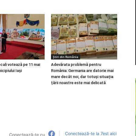
Știri din România
locali votează pe 11 mai
Adevărata problemă pentru
cipiului Iași
România: Germania are datorie mai
mare decât noi, dar totuși situația
țării noastre este mai delicată
Conectează-te la 7est aici
Conectează-te cu