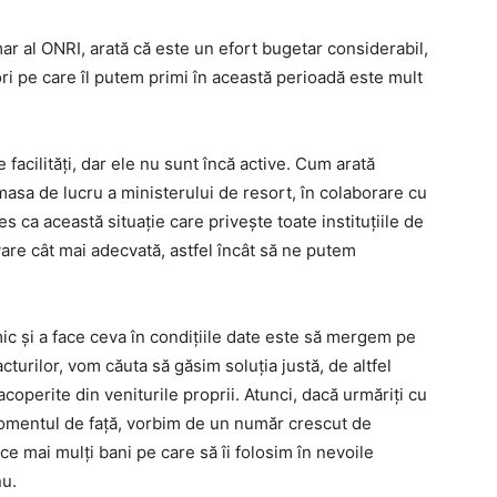
 al ONRI, arată că este un efort bugetar considerabil,
ri pe care îl putem primi în această perioadă este mult
e facilități, dar ele nu sunt încă active. Cum arată
sa de lucru a ministerului de resort, în colaborare cu
s ca această situație care privește toate instituțiile de
vare cât mai adecvată, astfel încât să ne putem
mic și a face ceva în condițiile date este să mergem pe
cturilor, vom căuta să găsim soluția justă, de altfel
acoperite din veniturile proprii. Atunci, dacă urmăriți cu
momentul de față, vorbim de un număr crescut de
e mai mulți bani pe care să îi folosim în nevoile
nu.