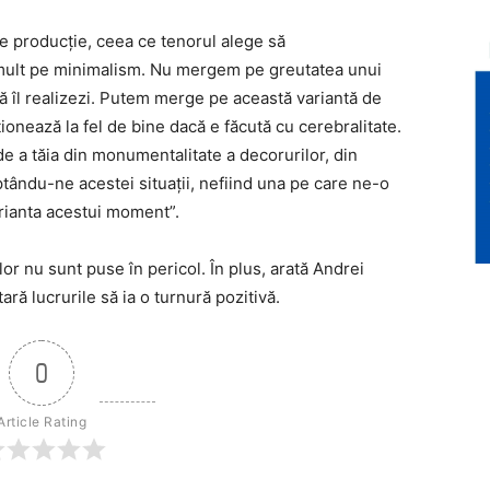
e producție, ceea ce tenorul alege să
mult pe minimalism. Nu mergem pe greutatea unui
să îl realizezi. Putem merge pe această variantă de
ționează la fel de bine dacă e făcută cu cerebralitate.
e a tăia din monumentalitate a decorurilor, din
tându-ne acestei situații, nefiind una pe care ne-o
rianta acestui moment”.
lor nu sunt puse în pericol. În plus, arată Andrei
ră lucrurile să ia o turnură pozitivă.
0
Article Rating