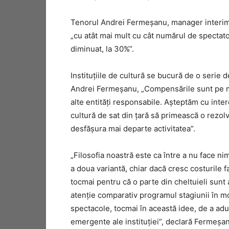
Tenorul Andrei Fermeșanu, manager interimar
„cu atât mai mult cu cât numărul de spectato
diminuat, la 30%”.
Instituțiile de cultură se bucură de o serie d
Andrei Fermeșanu, „Compensările sunt pe ma
alte entități responsabile. Așteptăm cu intere
cultură de sat din țară să primească o rezol
desfășura mai departe activitatea”.
„Filosofia noastră este ca între a nu face ni
a doua variantă, chiar dacă cresc costurile fa
tocmai pentru că o parte din cheltuieli sunt 
atenție comparativ programul stagiunii în 
spectacole, tocmai în această idee, de a aduc
emergente ale instituției”, declară Fermeșa