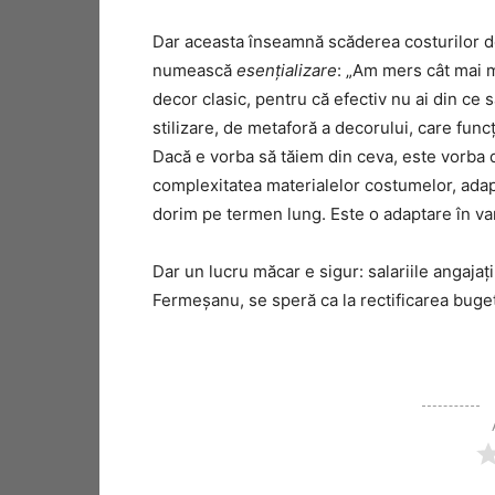
Dar aceasta înseamnă scăderea costurilor d
numească
esențializare
: „Am mers cât mai 
decor clasic, pentru că efectiv nu ai din ce 
stilizare, de metaforă a decorului, care func
Dacă e vorba să tăiem din ceva, este vorba d
complexitatea materialelor costumelor, adap
dorim pe termen lung. Este o adaptare în va
Dar un lucru măcar e sigur: salariile angajați
Fermeșanu, se speră ca la rectificarea bugeta