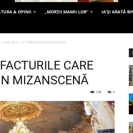
TURA & OPINII
„MORȚII MAMII LOR”
IA’ȘI ARATĂ BI
LE CARE DUC LA TĂIERI DIN MIZANSCENĂ
: FACTURILE CARE
DIN MIZANSCENĂ
110
0