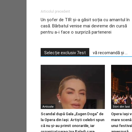
Articolul precedent
Un șofer de TIR și-a găsit soția cu amantul în
casă. Bărbatul venise mai devreme din cursă
pentru a-i face o surpriză partenerei
Selecție exclusiv 7est
vă recomandă și ...
Articole
Stiri din Iasi
Scandal după Gala „Eugen Doga” de
Opera Iași v
la Opera din Iași. Artiști celebri spun
mare scenă li
că nu și-au primit onorariile, iar
unui festiva
organizatoarea Ina Paladi care
anvergură