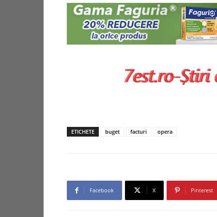
ETICHETE
buget
facturi
opera
Facebook
X
Pinterest