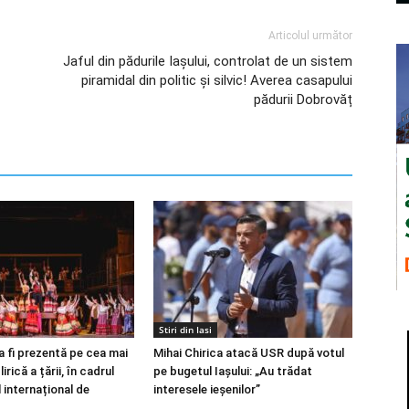
Articolul următor
Jaful din pădurile Iașului, controlat de un sistem
piramidal din politic și silvic! Averea casapului
pădurii Dobrovăț
Stiri din Iasi
a fi prezentă pe cea mai
Mihai Chirica atacă USR după votul
rică a țării, în cadrul
pe bugetul Iașului: „Au trădat
l internațional de
interesele ieșenilor”