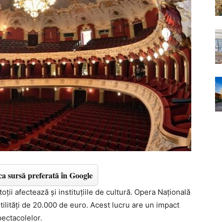
a sursă preferată în Google
oții afectează și instituțiile de cultură. Opera Națională
utilități de 20.000 de euro. Acest lucru are un impact
pectacolelor.