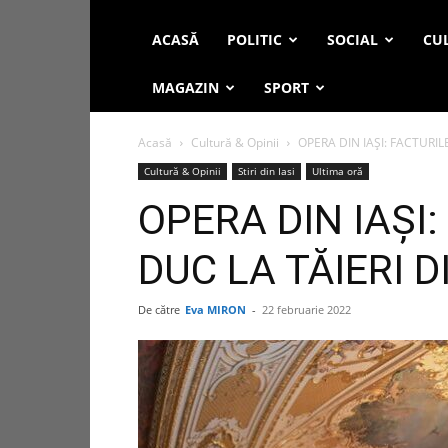
ACASĂ
POLITIC
SOCIAL
CUL
MAGAZIN
SPORT
Acasă
Cultură & Opinii
OPERA DIN IAȘI: FACTURI
Cultură & Opinii
Stiri din Iasi
Ultima oră
OPERA DIN IAȘI
DUC LA TĂIERI 
De către
Eva MIRON
-
22 februarie 2022