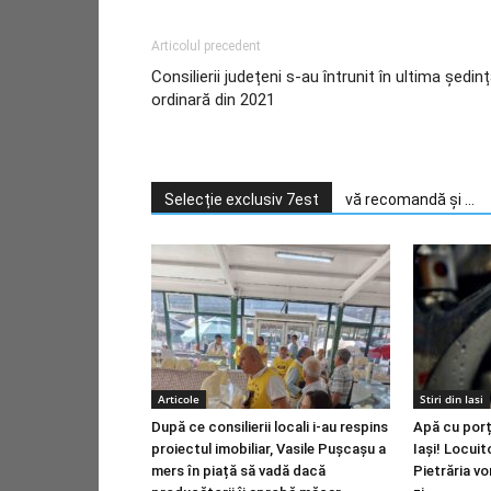
Articolul precedent
Consilierii județeni s-au întrunit în ultima ședin
ordinară din 2021
Selecție exclusiv 7est
vă recomandă și ...
Articole
Stiri din Iasi
După ce consilierii locali i-au respins
Apă cu porț
proiectul imobiliar, Vasile Pușcașu a
Iași! Locuit
mers în piață să vadă dacă
Pietrăria vo