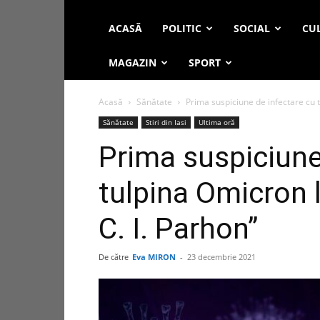
ACASĂ
POLITIC
SOCIAL
CUL
MAGAZIN
SPORT
Acasă
Sănătate
Prima suspiciune de infectare cu tu
Sănătate
Stiri din Iasi
Ultima oră
Prima suspiciune
tulpina Omicron la
C. I. Parhon”
De către
Eva MIRON
-
23 decembrie 2021