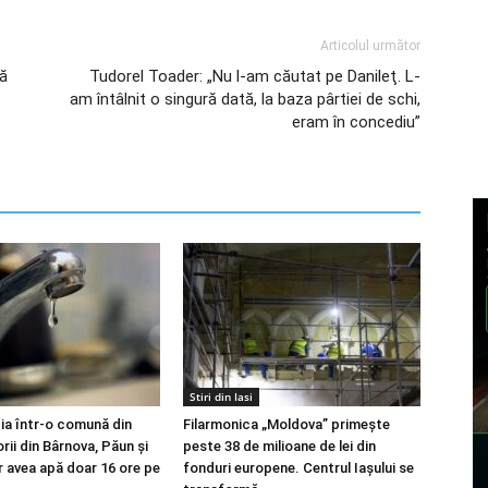
Articolul următor
ță
Tudorel Toader: „Nu l-am căutat pe Danileţ. L-
am întâlnit o singură dată, la baza pârtiei de schi,
eram în concediu”
Stiri din Iasi
ia într-o comună din
Filarmonica „Moldova” primește
orii din Bârnova, Păun și
peste 38 de milioane de lei din
r avea apă doar 16 ore pe
fonduri europene. Centrul Iașului se