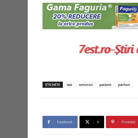
ETICHETE
iasi
omicron
pacient
parhon
Facebook
X
Pinterest