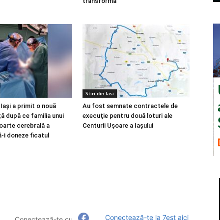
transformă
Stiri din Iasi
Iași a primit o nouă
Au fost semnate contractele de
ță după ce familia unui
execuţie pentru două loturi ale
oarte cerebrală a
Centurii Uşoare a Iaşului
-i doneze ficatul
Conectează-te la 7est aici
Conectează-te cu