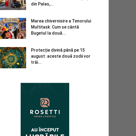
din Palas,...
Marea chivernisire a Tenorului
Multitask: Cum se cântă
Bugetul la două...
Protecție divină până pe 15
august: aceste două zodii vor
trăi...