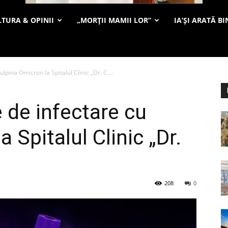
TURA & OPINII
„MORȚII MAMII LOR”
IA’ȘI ARATĂ BI
lpina Omicron la Spitalul Clinic „Dr. C....
 de infectare cu
 Spitalul Clinic „Dr.
208
0