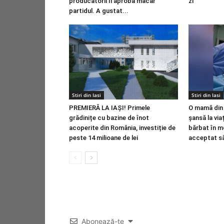
producătorii îi aprobă măcar
zi
partidul. A gustat...
Stiri din Iasi
Stiri din Iasi
PREMIERĂ LA IAȘI! Primele
O mamă din 
grădinițe cu bazine de înot
șansă la via
acoperite din România, investiție de
bărbat în m
peste 14 milioane de lei
acceptat să
Abonează-te