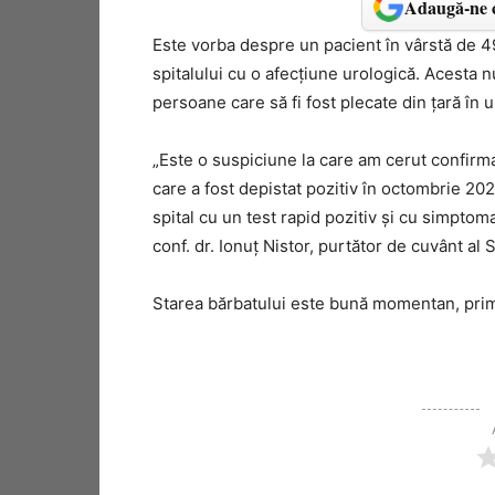
Adaugă-ne c
Este vorba despre un pacient în vârstă de 49
spitalului cu o afecțiune urologică. Acesta nu 
persoane care să fi fost plecate din țară în
„Este o suspiciune la care am cerut confirma
care a fost depistat pozitiv în octombrie 20
spital cu un test rapid pozitiv și cu simptoma
conf. dr. Ionuț Nistor, purtător de cuvânt al Sp
Starea bărbatului este bună momentan, prim