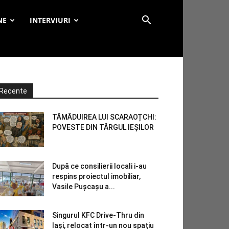
NE
INTERVIURI
Recente
TĂMĂDUIREA LUI SCARAOȚCHI:
POVESTE DIN TÂRGUL IEȘILOR
După ce consilierii locali i-au
respins proiectul imobiliar,
Vasile Pușcașu a...
Singurul KFC Drive-Thru din
Iași, relocat într-un nou spaţiu