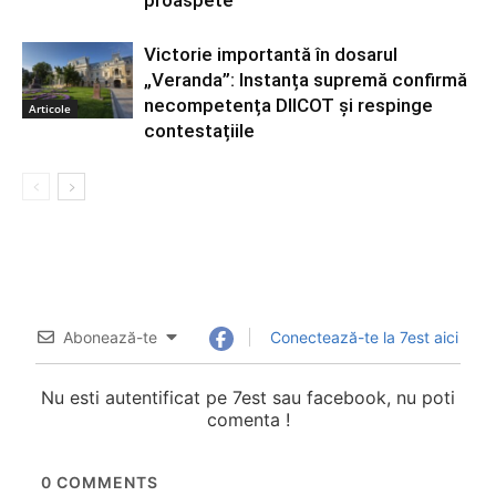
proaspete
Victorie importantă în dosarul
„Veranda”: Instanța supremă confirmă
necompetența DIICOT și respinge
Articole
contestațiile
Abonează-te
Conectează-te la 7est aici
Nu esti autentificat pe 7est sau facebook, nu poti
comenta !
0
COMMENTS