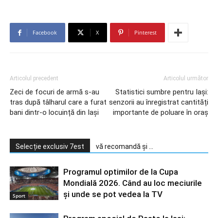
Facebook
X
Pinterest
Articolul precedent
Articolul următor
Zeci de focuri de armă s-au
Statistici sumbre pentru Iași:
tras după tâlharul care a furat
senzorii au înregistrat cantități
bani dintr-o locuință din Iași
importante de poluare în oraș
Selecție exclusiv 7est
vă recomandă și ...
Programul optimilor de la Cupa
Mondială 2026. Când au loc meciurile
şi unde se pot vedea la TV
Sport