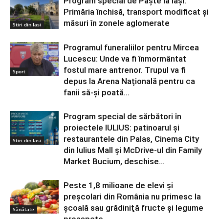
Program special de Paște la Iași:
Primăria închisă, transport modificat și
măsuri în zonele aglomerate
Stiri din Iasi
Programul funeraliilor pentru Mircea
Lucescu: Unde va fi înmormântat
fostul mare antrenor. Trupul va fi
Sport
depus la Arena Națională pentru ca
fanii să-și poată...
Program special de sărbători în
proiectele IULIUS: patinoarul și
restaurantele din Palas, Cinema City
Stiri din Iasi
din Iulius Mall și McDrive-ul din Family
Market Bucium, deschise...
Peste 1,8 milioane de elevi şi
preşcolari din România nu primesc la
şcoală sau grădiniţă fructe şi legume
Sănătate