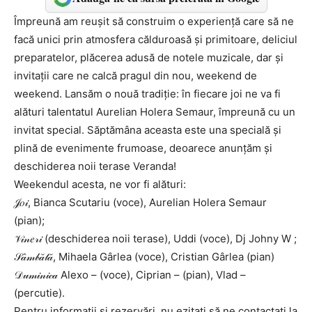
Împreună am reușit să construim o experiență care să ne
facă unici prin atmosfera călduroasă și primitoare, deliciul
preparatelor, plăcerea adusă de notele muzicale, dar și
invitații care ne calcă pragul din nou, weekend de
weekend. Lansăm o nouă tradiție: în fiecare joi ne va fi
alături talentatul Aurelian Holera Semaur, împreună cu un
invitat special. Săptămâna aceasta este una specială și
plină de evenimente frumoase, deoarece anunțăm și
deschiderea noii terase Veranda!
Weekendul acesta, ne vor fi alături:
𝒥𝑜𝒾, Bianca Scutariu (voce), Aurelian Holera Semaur
(pian);
𝒱𝒾𝓃𝑒𝓇𝒾 (deschiderea noii terase), Uddi (voce), Dj Johny W ;
𝒮𝒶̂𝓂𝒷𝒶̆𝓉𝒶̆, Mihaela Gârlea (voce), Cristian Gârlea (pian)
𝒟𝓊𝓂𝒾𝓃𝒾𝒸𝒶 Alexo – (voce), Ciprian – (pian), Vlad –
(percutie).
Pentru informații și rezervări, nu ezitați să ne contactați la