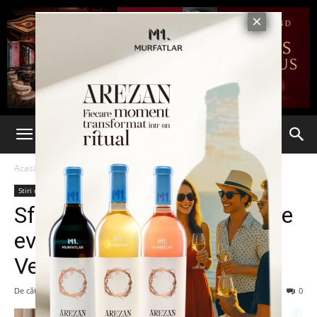
Acasă
Stiri din Iasi
Stiri din Iasi
Ultima oră
Sfârșit de săptămână plin de
evenimente la Restaurantul
Veranda
De către
Eva MIRON
-
20 august 2021
77
0