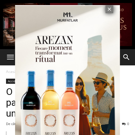
Acasă
Accidente
Accidente
Ultima oră
O mașina in care se aflau
patru persoane a intrat intr-
un cap de pod
De către
Eva MIRON
-
29 august 2021
77
0