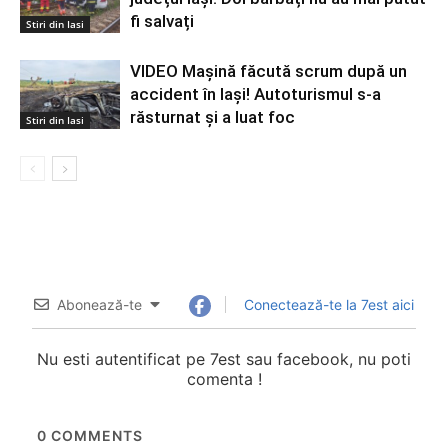
fi salvați
Stiri din Iasi
VIDEO Mașină făcută scrum după un
accident în Iași! Autoturismul s-a
răsturnat și a luat foc
Stiri din Iasi
Abonează-te
Conectează-te la 7est aici
Nu esti autentificat pe 7est sau facebook, nu poti
comenta !
0
COMMENTS