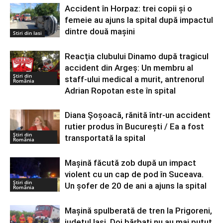
Accident în Horpaz: trei copii și o
femeie au ajuns la spital după impactul
dintre două mașini
Stiri din Iasi
Reacția clubului Dinamo după tragicul
accident din Argeș: Un membru al
Știri din
staff-ului medical a murit, antrenorul
România
Adrian Ropotan este în spital
Diana Şoşoacă, rănită într-un accident
rutier produs în Bucureşti / Ea a fost
Știri din
transportată la spital
România
Mașină făcută zob după un impact
violent cu un cap de pod în Suceava.
Știri din
Un șofer de 20 de ani a ajuns la spital
România
Mașină spulberată de tren la Prigoreni,
județul Iași. Doi bărbați nu au mai putut