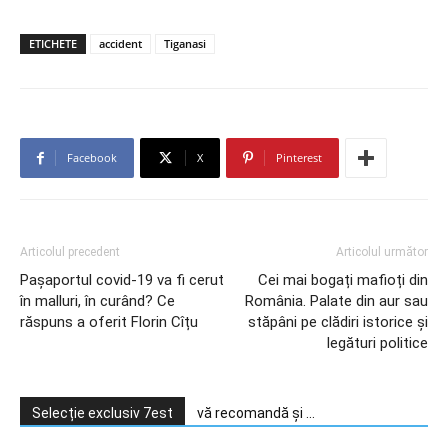
ETICHETE
accident
Tiganasi
Facebook
X
Pinterest
Articolul precedent
Articolul următor
Paşaportul covid-19 va fi cerut
Cei mai bogați mafioți din
în malluri, în curând? Ce
România. Palate din aur sau
răspuns a oferit Florin Cîțu
stăpâni pe clădiri istorice și
legături politice
Selecție exclusiv 7est
vă recomandă și ...