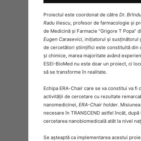
Proiectul este coordonat de către
Dr. Br
î
ndu
Radu Iliescu
, profesor de farmacologie şi pr
de Medicină şi Farmacie “Grigore T Popa” d
Eugen Carasevici
, iniţiatorul şi susţinăto
de cercetători ştiinţifici este constituită di
şi chimice, marea majoritate având experienţ
ESEI-BioMed nu este doar un proiect, ci loc
să se transforme în realitate.
Echipa ERA-Chair care se va constitui va fi c
activităţii de cercetare cu rezultate remarca
nanomedicinei,
ERA-Chair holder
. Misiunea
necesare în TRANSCEND astfel încât, după fi
cercetarea nanobiomedicală atât la nivel naţ
Se aşteaptă ca implementarea acestui proiect