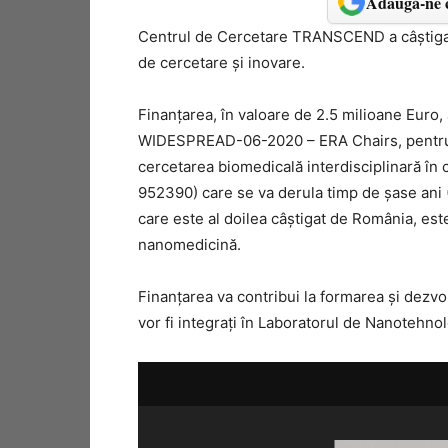
Adaugă-ne c
Centrul de Cercetare TRANSCEND a câştigat
de cercetare şi inovare.
Finanţarea, în valoare de 2.5 milioane Euro,
WIDESPREAD-06-2020 – ERA Chairs, pentru p
cercetarea biomedicală interdisciplinară î
952390) care se va derula timp de şase ani (
care este al doilea câştigat de România, est
nanomedicină.
Finanţarea va contribui la formarea şi dezvol
vor fi integraţi în Laboratorul de Nanotehnolo