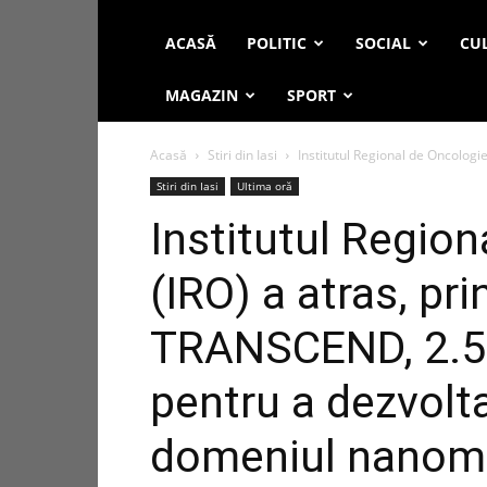
ACASĂ
POLITIC
SOCIAL
CUL
MAGAZIN
SPORT
Acasă
Stiri din Iasi
Institutul Regional de Oncologie 
Stiri din Iasi
Ultima oră
Institutul Region
(IRO) a atras, pr
TRANSCEND, 2.5 
pentru a dezvolt
domeniul nanome