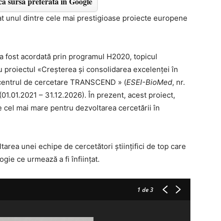
a sursă preferată în Google
 unul dintre cele mai prestigioase proiecte europene
 a fost acordată prin programul H2020, topicul
roiectul «Creşterea şi consolidarea excelenţei în
n centrul de cercetare TRANSCEND » (
ESEI-BioMed
, nr.
01.01.2021 – 31.12.2026). În prezent, acest proiect,
e cel mai mare pentru dezvoltarea cercetării în
tarea unei echipe de cercetători ştiinţifici de top care
gie ce urmează a fi înfiinţat.
1
de 3