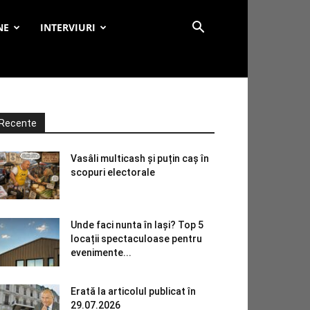
NE
INTERVIURI
Recente
Vasâli multicash și puțin caș în
scopuri electorale
Unde faci nunta în Iași? Top 5
locații spectaculoase pentru
evenimente...
Erată la articolul publicat în
29.07.2026