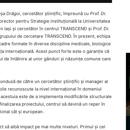
şa Dr
ă
goi
, cercetător ştiinţific, împreună cu
Prof. Dr.
orector pentru Strategie instituţională la Universitatea
in Iaşi şi cercetător în centrul TRANSCEND şi
Prof. Dr.
rul grupului de cercetare TRANSCEND. În prezent, echipa
n cadre formate în diverse discipline medicale, biologice
a internaţională. Acest punct forte este o garanţie că
ul de întâlnire al unor gânduri şi năzuinţe comune care
ondusă de către un cercetător ştiinţific şi manager al
bile recunoscute la nivel internaţional în domeniul
 acestuia este de a implementa modificările structurale
nalizarea proiectului, centrul să devină un reper în
ional cât şi european.
 să aibă impact pe mai multe niveluri. Primul şi cel