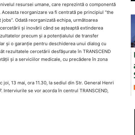
a nivelul resursei umane, care reprezintă o componentă
e. Aceasta reorganizare va fi centrată pe principiul “the
ight jobs”. Odată reorganizată echipa, următoarea
 cercetării şi inovării când se aşteaptă extinderea
ezultatelor precum şi a potenţialului de transfer
 dar şi o garanţie pentru deschiderea unui dialog cu
l încât rezultatele cercetării desfăşurate în TRANSCEND
ăţii şi a serviciilor medicale, cu precădere în zona
 joi, 13 mai, ora 11.30, la sediul din Str. General Henri
 7. Interviurile se vor acorda în centrul TRANSCEND,