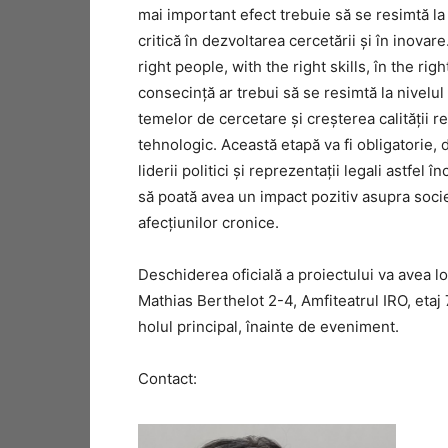
mai important efect trebuie să se resimtă l
critică în dezvoltarea cercetării şi în inovar
right people, with the right skills, în the r
consecinţă ar trebui să se resimtă la nivelul
temelor de cercetare şi creşterea calităţii r
tehnologic. Această etapă va fi obligatorie,
liderii politici şi reprezentaţii legali astfe
să poată avea un impact pozitiv asupra societ
afecţiunilor cronice.
Deschiderea oficială a proiectului va avea loc
Mathias Berthelot 2-4, Amfiteatrul IRO, etaj
holul principal, înainte de eveniment.
Contact: