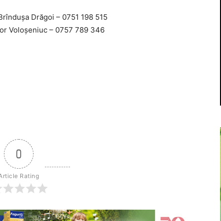
 Brîndușa Drăgoi – 0751 198 515
or Voloșeniuc – 0757 789 346
0
Article Rating