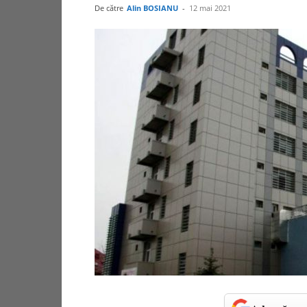
De către
Alin BOSIANU
-
12 mai 2021