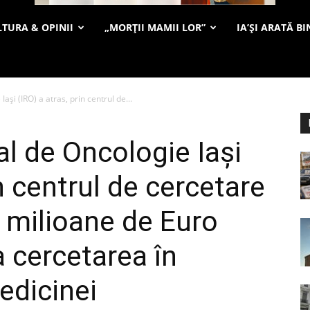
TURA & OPINII
„MORȚII MAMII LOR”
IA’ȘI ARATĂ BI
Iaşi (IRO) a atras, prin centrul de...
al de Oncologie Iaşi
in centrul de cercetare
milioane de Euro
a cercetarea în
dicinei