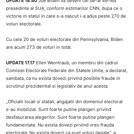
UPDATE 18.40
Joe Biden va deveni cel de-al 46-lea
presedinte al SUA, conform estimarilor CNN, dupa ce o
victorie in statul in care s-a nascut i-a adus peste 270 de
voturi electorale.
Cu cele 20 de voturi electorale din Pennsylvania, Biden
are acum 273 de voturi in total.
UPDATE 17.17
Ellen Weintraub, un membru din cadrul
Comisiei Electorale Federale din Statele Unite, a declarat,
sambata, ca nu exista dovezi privind posibile fraude in
scrutinul prezidential si legislativ de anul acesta.
„Oficialii locali si statali, angajatii din domeniul electoral
s-au mobilizat. Sunt foarte putine plangeri privind
desfasurarea alegerilor. Sunt foarte putine plangeri
fundamentate. Nu exista dovezi privind vreo frauda
electorala. Nu exista dovezi ca sunt voturi ilegale”, a