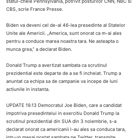
statul-cheie Pennsylvania, potrivit posturilor CNN, NBC si
CBS, scrie France Presse.
Biden va deveni cel de-al 46-lea presedinte al Statelor
Unite ale Americii. „America, sunt onorat ca m-ai ales
pentru a conduce marea noastra tara. Ne asteapta o
munca grea,” a declarat Biden.
Donald Trump a avertizat sambata ca scrutinul
prezidential este departe de a se fi incheiat. Trump a
anuntat ca echipa sa de campanie va incepe de luni
actiunile in instanta.
UPDATE 19.13 Democratul Joe Biden, care a candidat
impotriva presedintelui in exercitiu Donald Trump la
scrutinul prezidential din SUA din 3 noiembrie, s-a
declarat onorat ca americanii l-au ales sa conduca tara,
intr-un mesaj postat sambata pe Twitter, transmite