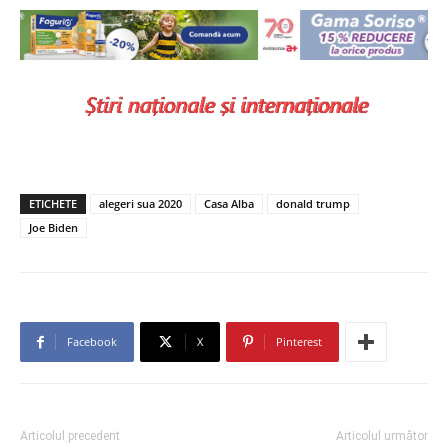
ETICHETE
alegeri sua 2020
Casa Alba
donald trump
Joe Biden
Facebook
X
Pinterest
Articolul precedent
Articolul următor