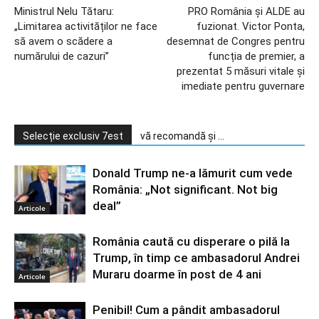
Ministrul Nelu Tătaru:
PRO România și ALDE au
„Limitarea activităților ne face
fuzionat. Victor Ponta,
să avem o scădere a
desemnat de Congres pentru
numărului de cazuri”
funcția de premier, a
prezentat 5 măsuri vitale și
imediate pentru guvernare
Selecție exclusiv 7est
vă recomandă și ...
Donald Trump ne-a lămurit cum vede
România: „Not significant. Not big
deal”
Articole
România caută cu disperare o pilă la
Trump, în timp ce ambasadorul Andrei
Muraru doarme în post de 4 ani
Articole
Penibil! Cum a pândit ambasadorul