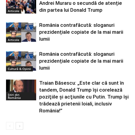
Andrei Muraru o secundă de atenție
din partea lui Donald Trump
Articole
România contrafăcută: sloganuri
prezidențiale copiate de la mai marii
lumii
Articole
România contrafăcută: sloganuri
prezidențiale copiate de la mai marii
lumii
Cultură & Opinii
Traian Băsescu: „Este clar că sunt în
tandem, Donald Trump îşi corelează
Știri din
poziţiile şi acţiunile cu Putin. Trump își
România
trădează prietenii loiali, inclusiv
România!”