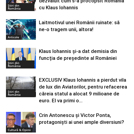
dezvăluit cum s-a procopsit România
Știri din
cu Klaus Iohannis
România
Laitmotivul unei Românii ruinate: să
ne-o tragem unii, altora!
Articole
Klaus Iohannis și-a dat demisia din
funcția de președinte al României
Știri din
România
EXCLUSIV Klaus Iohannis a pierdut vila
de lux din Aviatorilor, pentru refacerea
Știri din
căreia statul a alocat 9 milioane de
România
euro. El va primi o...
Crin Antonescu și Victor Ponta,
protagoniști ai unei ample diversiuni?
Cultură & Opinii