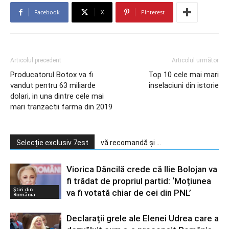
Facebook
X
Pinterest
Articolul precedent
Articolul următor
Producatorul Botox va fi
Top 10 cele mai mari
vandut pentru 63 miliarde
inselaciuni din istorie
dolari, in una dintre cele mai
mari tranzactii farma din 2019
Selecție exclusiv 7est
vă recomandă și ...
Viorica Dăncilă crede că Ilie Bolojan va
fi trădat de propriul partid: ‘Moțiunea
Știri din
va fi votată chiar de cei din PNL’
România
Declarații grele ale Elenei Udrea care a