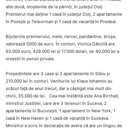
alte două, moştenite de la părinţi, în judeţul Dolj.
Premierul mai deţine 1 casă în judeţul Dolj, 2 apartamente
în Ploieşti şi Teleorman şi 1 casă de vacanţă în Predeal.
Bijuteriile premierului, inele, cercei, pandantive, broşe,
valorează 5000 de euro. În conturi, Viorica Dăncilă are
63.000 euro, 428.000 lei şi 17.000 dolari, iar 40.000 lei a
investit în pensii private.
Preşedintele are 3 case şi 2 apartamente în Sibiu şi
210.000 lei în conturi. Veniturile lui Klaus Iohannis au
scăzut faţă de anul trecut, dar a câştigat mai mult din
chirii, 35.000 de lei. Cea mai înstărită este Ana Birchall,
ministrul Justiţiei, care are 3 terenuri în Suceva, 2
apartamente în Bucureşti, 1 apartament în New York, 1
casă în New Haven şi 1 casă de vacanţă în Suceava.
Ministrul a scris în declaraţia de avere că are un lingou de