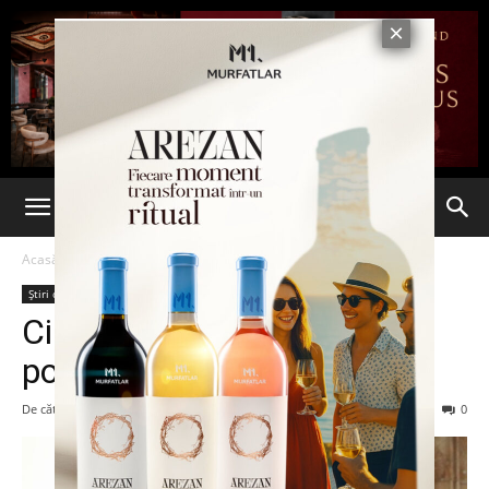
Acasă
Știri din România
Știri din România
Ultima oră
Cine sunt cei mai bogaţi
politicieni din România
De către
7est
-
26 iunie 2019
168
0