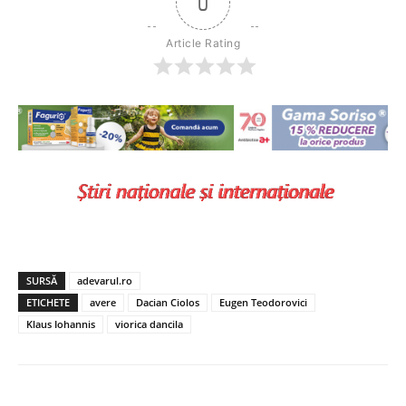
0
Article Rating
SURSĂ
adevarul.ro
ETICHETE
avere
Dacian Ciolos
Eugen Teodorovici
Klaus Iohannis
viorica dancila