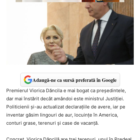
Adaugă-ne ca sursă preferată în Google
Premierul Viorica Dăncila e mai bogat ca preşedintele,
dar mai înstărit decât amândoi este ministrul Justiţiei.
Politicienii şi-au actualizat declaraţiile de avere, iar pe
inventar găsim lingouri de aur, locuinţe în America,
conturi grase, terenuri şi case de vacanţă.
Concret, Viorica Dăncilă are trei terenuri, unul în Predeal,