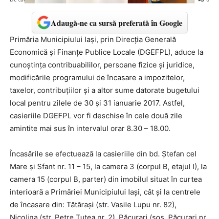
Adaugă-ne ca sursă preferată în Google
Primăria Municipiului Iaşi, prin Direcţia Generală
Economică şi Finanţe Publice Locale (DGEFPL), aduce la
cunoştinţa contribuabililor, persoane fizice și juridice,
modificările programului de încasare a impozitelor,
taxelor, contribuţiilor şi a altor sume datorate bugetului
local pentru zilele de 30 și 31 ianuarie 2017. Astfel,
casieriile DGEFPL vor fi deschise în cele două zile
amintite mai sus în intervalul orar 8.30 – 18.00.
Încasările se efectuează la casieriile din bd. Ștefan cel
Mare şi Sfant nr. 11 – 15, la camera 3 (corpul B, etajul I), la
camera 15 (corpul B, parter) din imobilul situat în curtea
interioară a Primăriei Municipiului Iaşi, cât şi la centrele
de încasare din: Tătărași (str. Vasile Lupu nr. 82),
Nicolina (str. Petre Ţuţea nr. 2), Păcurari (șos. Păcurari nr.