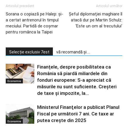
Articolul precedent
Articolul următor
Sorana o copiază pe Halep: şi-
Şeful diplomaţiei maghiare îl
a certat antrenorul în timpul
atacă dur pe Martin Schulz:
meciului. Partidă de coşmar
‘Este un om al trecutului’
pentru românca la Taipei
Selecție exclusiv 7est
vă recomandă și ...
Finanțele, despre posibilitatea ca
România să piardă miliardele din
fonduri europene: S-a apreciat că
Economie
măsurile nu sunt suficiente. Creșteri
de taxe și impozite, la...
Ministerul Finanţelor a publicat Planul
Fiscal pe următorii 7 ani. Ce taxe ar
putea creşte din 2025
Economie