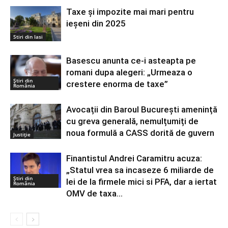
Taxe și impozite mai mari pentru
ieșeni din 2025
Stiri din Iasi
Basescu anunta ce-i asteapta pe
romani dupa alegeri: „Urmeaza o
Știri din
crestere enorma de taxe”
România
Avocații din Baroul București amenință
cu greva generală, nemulțumiți de
noua formulă a CASS dorită de guvern
Justiție
Finantistul Andrei Caramitru acuza:
„Statul vrea sa incaseze 6 miliarde de
Știri din
lei de la firmele mici si PFA, dar a iertat
România
OMV de taxa...