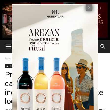
Acasă
Articole
Articole
Program prelungit la
casieriile DGEFPL privind
încasarea de taxe și impozite
locale
De către
admin
-
30 ianuarie 2017
222
0