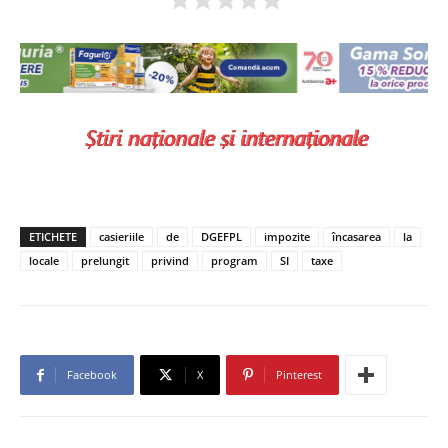
ETICHETE
casieriile
de
DGEFPL
impozite
încasarea
la
locale
prelungit
privind
program
SI
taxe
Facebook
X
Pinterest