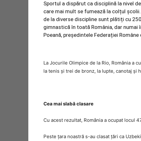
Sportul a dispărut ca disciplină la nivel d
care mai mult se fumează la colțul școlii. 
de la diverse discipline sunt plătiți cu 2
gimnastică în toată România, dar numai î
Poeană, președintele Federației Române 
La Jocurile Olimpice de la Rio, România a cuc
la tenis şi trei de bronz, la lupte, canotaj şi 
Cea mai slabă clasare
Cu acest rezultat, România a ocupat locul 47, 
Peste ţara noastră s-au clasat ţări ca Uzbek