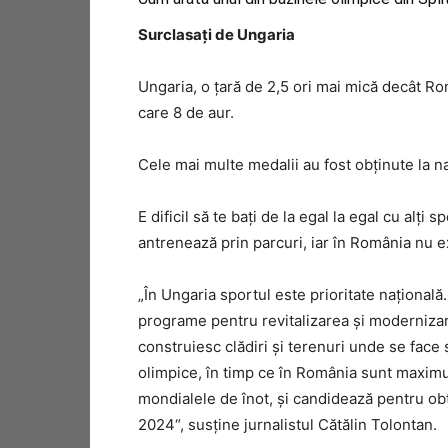
Surclasaţi de Ungaria
Ungaria, o ţară de 2,5 ori mai mică decât Ro
care 8 de aur.
Cele mai multe medalii au fost obţinute la na
E dificil să te baţi de la egal la egal cu alţi s
antrenează prin parcuri, iar în România nu ex
„În Ungaria sportul este prioritate naţională. A
programe pentru revitalizarea şi modernizare
construiesc clădiri şi terenuri unde se fac
olimpice, în timp ce în România sunt maximum
mondialele de înot, şi candidează pentru obţ
2024“, susţine jurnalistul Cătălin Tolontan.