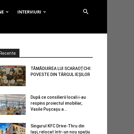
NE
INTERVIURI
Recente
TĂMĂDUIREA LUI SCARAOȚCHI:
POVESTE DIN TÂRGUL IEȘILOR
După ce consilierii locali i-au
respins proiectul imobiliar,
Vasile Pușcașu a...
Singurul KFC Drive-Thru din
Iași, relocat într-un nou spaţiu