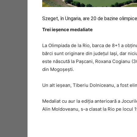
Szeget, în Ungaria, are 20 de bazine olimpic
Trei ieşence medaliate
La Olimpiada de la Rio, barca de 8+1 a obţi
bărci sunt originare din judeţul Iaşi, dar nic
este născută la Paşcani, Roxana Cogianu (30 
din Mogoşeşti.
Un alt ieşean, Tiberiu Dolniceanu, a fost elim
Medaliat cu aur la ediţia anterioară a Jocuri
Alin Moldoveanu, s-a clasat la Rio pe locul