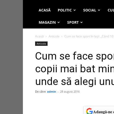
ACASĂ
POLITIC
SOCIAL
CUL
MAGAZIN
SPORT
Acasă
Articole
Cum se face sport în Iași: „Când 10
Articole
Cum se face spor
copii mai bat min
unde să alegi un
De către
admin
-
28 august 2016
Adaugă-ne c