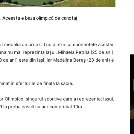
e. Aceasta e baza olimpică de canotaj
nut medalia de bronz. Trei dintre componentele acestei
iuna nu mai reprezintă Iaşul. Mihaela Petrilă (25 de ani)
de ani) este din Iaşi, iar Mădălina Bereş (23 de ani) e
inat în sferturile de finală la sabie.
lor Olimpice, singurul sportive care a reprezentat Iaşul,
 19 la proba puşcă cu aer comprimat 10m.