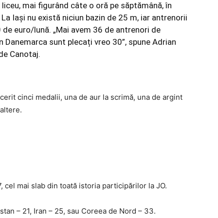
e liceu, mai figurând câte o oră pe săptămână, în
La Iași nu există niciun bazin de 25 m, iar antrenorii
50 de euro/lună. „Mai avem 36 de antrenori de
n Danemarca sunt plecați vreo 30”, spune Adrian
de Canotaj.
erit cinci medalii, una de aur la scrimă, una de argint
haltere.
cel mai slab din toată istoria participărilor la JO.
istan – 21, Iran – 25, sau Coreea de Nord – 33.