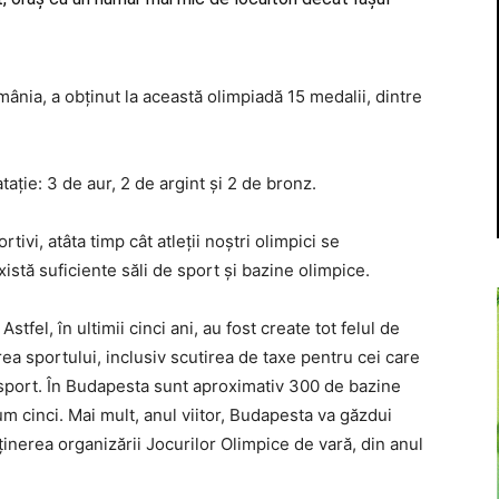
mânia, a obţinut la această olimpiadă 15 medalii, dintre
taţie: 3 de aur, 2 de argint şi 2 de bronz.
portivi, atâta timp cât atleţii noştri olimpici se
istă suficiente săli de sport şi bazine olimpice.
stfel, în ultimii cinci ani, au fost create tot felul de
a sportului, inclusiv scutirea de taxe pentru cei care
e sport. În Budapesta sunt aproximativ 300 de bazine
 cinci. Mai mult, anul viitor, Budapesta va găzdui
inerea organizării Jocurilor Olimpice de vară, din anul