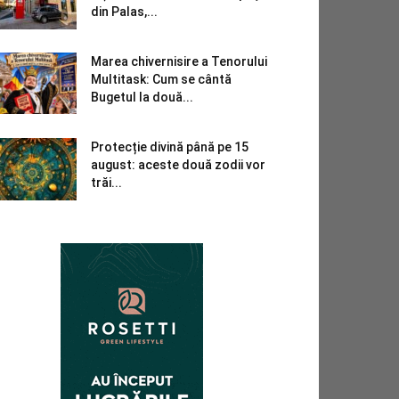
din Palas,...
Marea chivernisire a Tenorului
Multitask: Cum se cântă
Bugetul la două...
Protecție divină până pe 15
august: aceste două zodii vor
trăi...