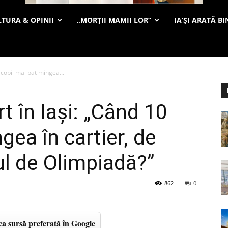
TURA & OPINII
„MORȚII MAMII LOR”
IA’ȘI ARATĂ BI
 copii mai bat mingea...
t în Iași: „Când 10
gea în cartier, de
ul de Olimpiadă?”
862
0
a sursă preferată în Google