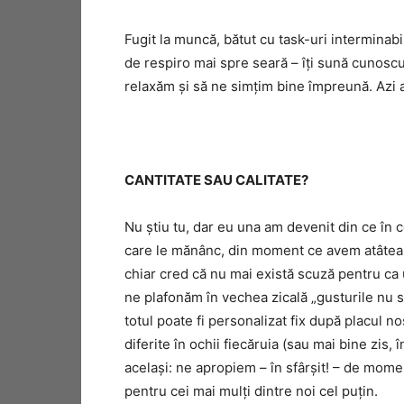
Fugit la muncă, bătut cu task-uri interminab
de respiro mai spre seară – îți sună cunosc
relaxăm și să ne simțim bine împreună. Azi 
CANTITATE SAU CALITATE?
Nu știu tu, dar eu una am devenit din ce în 
care le mănânc, din moment ce avem atâtea 
chiar cred că nu mai există scuză pentru ca 
ne plafonăm în vechea zicală „gusturile nu s
totul poate fi personalizat fix după placul n
diferite în ochii fiecăruia (sau mai bine zis, 
același: ne apropiem – în sfârșit! – de momen
pentru cei mai mulți dintre noi cel puțin.