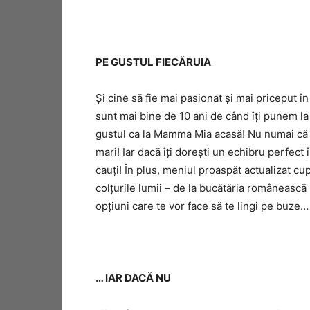
PE GUSTUL FIECĂRUIA
Și cine să fie mai pasionat și mai priceput 
sunt mai bine de 10 ani de când îți punem la d
gustul ca la Mamma Mia acasă! Nu numai că p
mari! Iar dacă îți dorești un echibru perfect î
cauți! În plus, meniul proaspăt actualizat c
colțurile lumii – de la bucătăria românească
opțiuni care te vor face să te lingi pe buze…
… IAR DACĂ NU