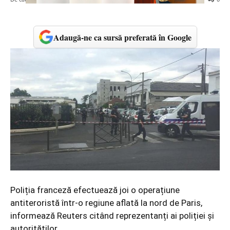
Adaugă-ne ca sursă preferată în Google
Poliția franceză efectuează joi o operațiune
antiteroristă într-o regiune aflată la nord de Paris,
informează Reuters citând reprezentanți ai poliției și
autorităților.