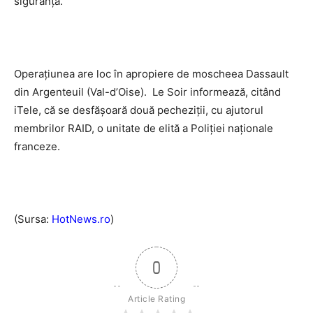
siguranță.
Operațiunea are loc în apropiere de moscheea Dassault
din Argenteuil (Val-d’Oise). Le Soir informează, citând
iTele, că se desfășoară două pecheziții, cu ajutorul
membrilor RAID, o unitate de elită a Poliției naționale
franceze.
(Sursa:
HotNews.ro
)
0
Article Rating