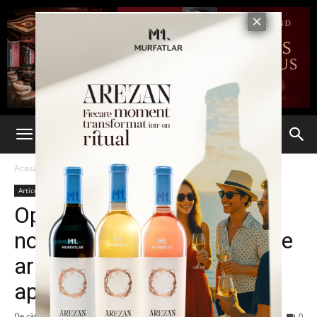
Acasă
Articole
Articole
Operațiune antiteroristă la
nord de Paris. Au fost găsite
arme și explozibili în
apropierea unei moschei
De către
-
21 iulie 2016
132
0