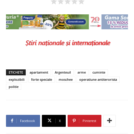
ETICHETE
apartament
Argenteuil
arme
cuminte
explozibili
forte speciale
moschee
operatiune antiterorista
politie
Facebook
X
Pinterest