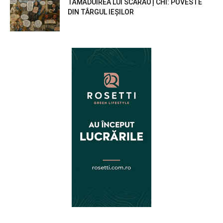
TĂMĂDUIREA LUI SCARAOȚCHI: POVESTE
DIN TÂRGUL IEȘILOR