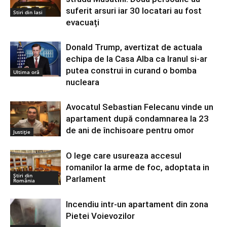
suferit arsuri iar 30 locatari au fost
Stiri din Iasi
evacuați
Donald Trump, avertizat de actuala
echipa de la Casa Alba ca Iranul si-ar
putea construi in curand o bomba
Ultima oră
nucleara
Avocatul Sebastian Felecanu vinde un
apartament după condamnarea la 23
de ani de închisoare pentru omor
Justiție
O lege care usureaza accesul
romanilor la arme de foc, adoptata in
Știri din
Parlament
România
Incendiu intr-un apartament din zona
Pietei Voievozilor