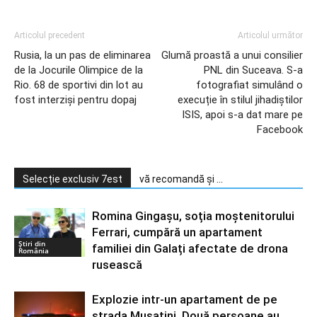
Articolul precedent
Articolul următor
Rusia, la un pas de eliminarea
Glumă proastă a unui consilier
de la Jocurile Olimpice de la
PNL din Suceava. S-a
Rio. 68 de sportivi din lot au
fotografiat simulând o
fost interziși pentru dopaj
execuție în stilul jihadiștilor
ISIS, apoi s-a dat mare pe
Facebook
Selecție exclusiv 7est
vă recomandă și ...
Romina Gingașu, soția moștenitorului
Ferrari, cumpără un apartament
Știri din
familiei din Galați afectate de drona
România
rusească
Explozie intr-un apartament de pe
strada Musatini. Două persoane au