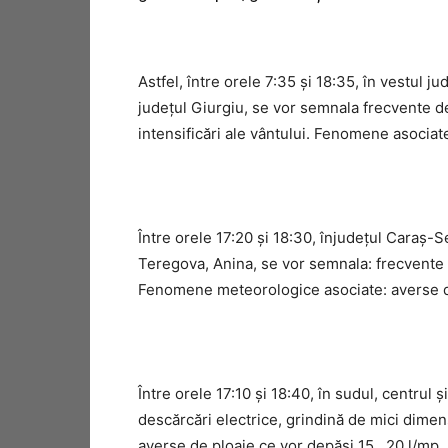
Astfel, între orele 7:35 și 18:35, în vestul ju
judeţul Giurgiu, se vor semnala frecvente de
intensificări ale vântului. Fenomene asociat
Între orele 17:20 și 18:30, înjudețul Caraș
Teregova, Anina, se vor semnala: frecvente d
Fenomene meteorologice asociate: averse de
Între orele 17:10 și 18:40, în sudul, centrul
descărcări electrice, grindină de mici dimen
averse de ploaie ce vor depăşi 15…20 l/mp.