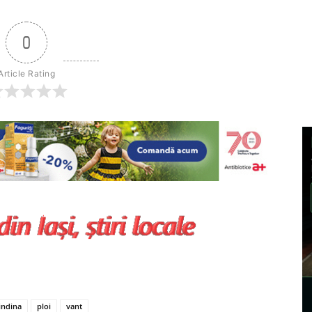
0
Article Rating
indina
ploi
vant