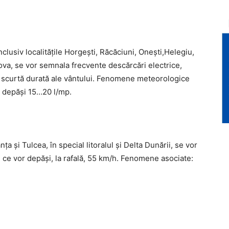
inclusiv localitățile Horgești, Răcăciuni, Onești,Helegiu,
va, se vor semnala frecvente descărcări electrice,
de scurtă durată ale vântului. Fenomene meteorologice
i depăși 15…20 l/mp.
ţa şi Tulcea, în special litoralul şi Delta Dunării, se vor
ze ce vor depăși, la rafală, 55 km/h. Fenomene asociate: