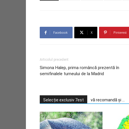
Facebook
X
Pinterest
Articolul precedent
Simona Halep, prima româncă prezentă în
semifinalele turneului de la Madrid
Selecție exclusiv 7est
vă recomandă și ...