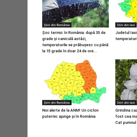
Știri din România
Stiri din Iasi
Șoc termic în România: după 35 de
Judetul Ias
grade și caniculă astăzi,
temperatur
temperaturile se prăbușesc cu până
la 15 grade în doar 24 de ore...
Știri din România
Stiri din Iasi
Noi alerte de la ANM! Un ciclon
Grindina ca
puternic ajunge şi în România
fost cea ma
Cat pumnul