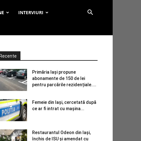
NE
INTERVIURI
Recente
Primăria Iași propune
abonamente de 150 de lei
pentru parcările rezidențiale....
Femeie din Iași, cercetată după
ce ar fi intrat cu mașina...
Restaurantul Odeon din Iași,
închis de ISU și amendat cu