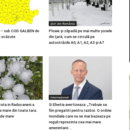
Știri din România
i – sub COD GALBEN de
Ploaie şi zăpadă pe mai multe şosele
i scăzute
din ţară; cum se circulă pe
autostrăzile A0, A1, A2, A3 şi A7
Internațional
zuta in Raducaneni a
Si Elvetia avertizeaza: „Trebuie sa
i mare din toata tara.
fim pregatiti pentru razboi. O ordine
 de mare
mondiala care nu se mai bazeaza pe
reguli reprezinta cea mai mare
amenintare...