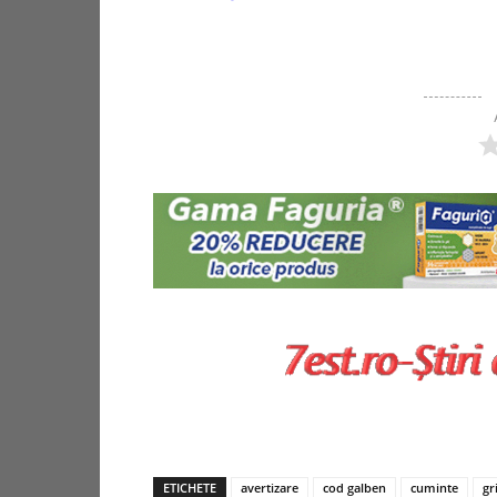
ETICHETE
avertizare
cod galben
cuminte
gr