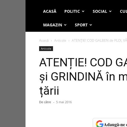
ACASĂ
POLITIC
SOCIAL
CUL
MAGAZIN
SPORT
Acasă
Articole
ATENȚIE! COD GALBEN de PLOI, VÂN
Articole
ATENȚIE! COD G
și GRINDINĂ în m
țării
De către
-
5 mai 2016
Adaugă-ne c