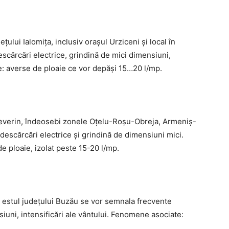
deţului Ialomiţa, inclusiv oraşul Urziceni şi local în
scărcări electrice, grindină de mici dimensiuni,
e: averse de ploaie ce vor depăşi 15…20 l/mp.
-Severin, îndeosebi zonele Oțelu-Roșu-Obreja, Armeniș-
escărcări electrice și grindină de dimensiuni mici.
 ploaie, izolat peste 15-20 l/mp.
 şi estul judeţului Buzău se vor semnala frecvente
siuni, intensificări ale vântului. Fenomene asociate: