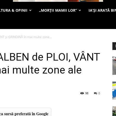
TURA & OPINII
„MORȚII MAMII LOR”
IA’ȘI ARATĂ BI
T și GRINDINĂ în mai multe zone...
ALBEN de PLOI, VÂNT
ai multe zone ale
98
0
a sursă preferată în Google