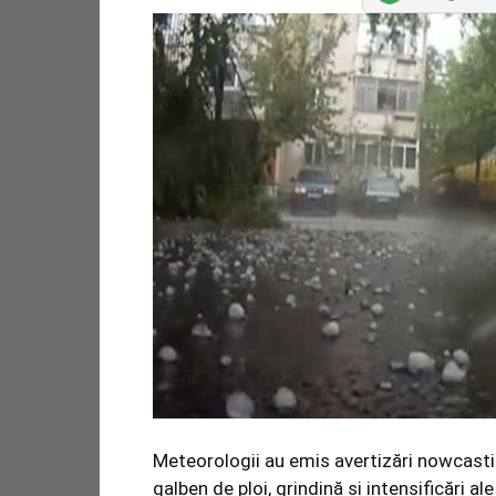
Meteorologii au emis avertizări nowcastin
galben de ploi, grindină și intensificări ale