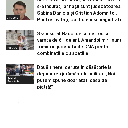
s-a însurat, iar nașii sunt judecătoarea
Sabina Daniela și Cristian Adomniței.
Articole
Printre invitați, politicieni și magistrați
S-a insurat Radoi de la metrou la
varsta de 61 de ani. Amandoi mirii sunt
trimisi in judecata de DNA pentru
Justiție
combinatiile cu spatiile...
Două tinere, cerute în căsătorie la
depunerea jurământului militar: „Noi
Știri din
putem spune doar atât: casă de
România
piatră!”