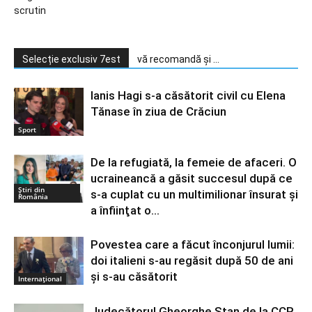
scrutin
Selecție exclusiv 7est
vă recomandă și ...
Ianis Hagi s-a căsătorit civil cu Elena
Tănase în ziua de Crăciun
Sport
De la refugiată, la femeie de afaceri. O
ucraineancă a găsit succesul după ce
Știri din
s-a cuplat cu un multimilionar însurat şi
România
a înfiinţat o...
Povestea care a făcut înconjurul lumii:
doi italieni s-au regăsit după 50 de ani
și s-au căsătorit
Internațional
Judecătorul Gheorghe Stan de la CCR