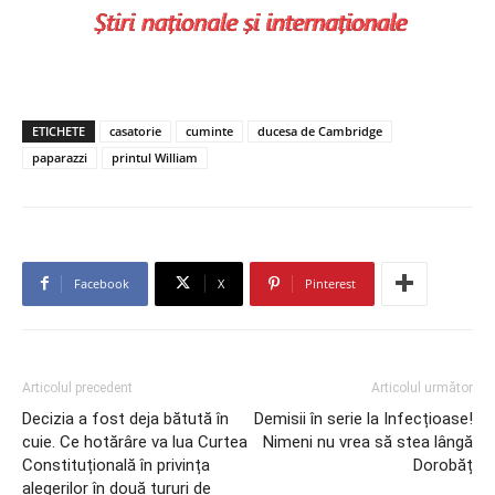
ETICHETE
casatorie
cuminte
ducesa de Cambridge
paparazzi
printul William
Facebook
X
Pinterest
Articolul precedent
Articolul următor
Decizia a fost deja bătută în
Demisii în serie la Infecțioase!
cuie. Ce hotărâre va lua Curtea
Nimeni nu vrea să stea lângă
Constituțională în privința
Dorobăț
alegerilor în două tururi de