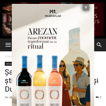
Acasă
Articole
Articole
Șapte lucruri pe care nu le
știai despre Prințul William și
Ducesa de Cambridge
De către
-
28 aprilie 2016
80
0