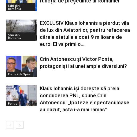
funcția de președinte al României
Știri din
România
EXCLUSIV Klaus Iohannis a pierdut vila
de lux din Aviatorilor, pentru refacerea
Știri din
căreia statul a alocat 9 milioane de
România
euro. El va primi o...
Crin Antonescu și Victor Ponta,
protagoniști ai unei ample diversiuni?
Cultură & Opinii
Klaus Iohannis își dorește să preia
conducerea PNL, spune Crin
Antonescu: „Ipotezele spectaculoase
Politic
au căzut, asta i-a mai rămas”