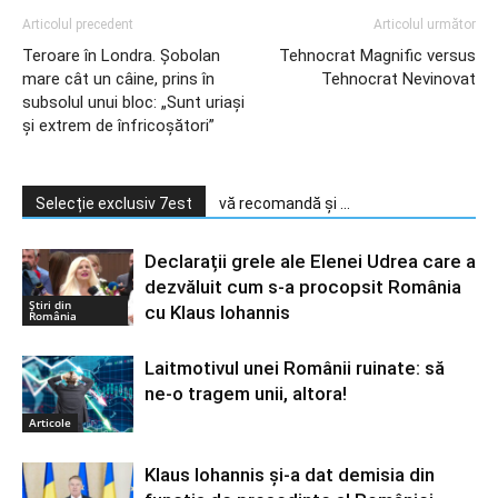
Articolul precedent
Articolul următor
Teroare în Londra. Şobolan
Tehnocrat Magnific versus
mare cât un câine, prins în
Tehnocrat Nevinovat
subsolul unui bloc: „Sunt uriaşi
şi extrem de înfricoşători”
Selecție exclusiv 7est
vă recomandă și ...
Declarații grele ale Elenei Udrea care a
dezvăluit cum s-a procopsit România
Știri din
cu Klaus Iohannis
România
Laitmotivul unei Românii ruinate: să
ne-o tragem unii, altora!
Articole
Klaus Iohannis și-a dat demisia din