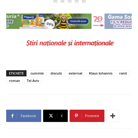
ETICHETE
cuminte
discutii
externat
Klaus Iohannis
ranit
roman
Tel Aviv
Facebook
X
Pinterest