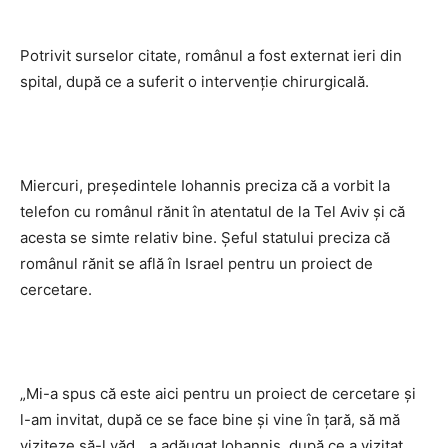
Potrivit surselor citate, românul a fost externat ieri din
spital, după ce a suferit o intervenţie chirurgicală.
Miercuri, președintele Iohannis preciza că a vorbit la
telefon cu românul rănit în atentatul de la Tel Aviv și că
acesta se simte relativ bine. Șeful statului preciza că
românul rănit se află în Israel pentru un proiect de
cercetare.
„Mi-a spus că este aici pentru un proiect de cercetare și
l-am invitat, după ce se face bine și vine în țară, să mă
viziteze să-l văd„, a adăugat Iohannis, după ce a vizitat