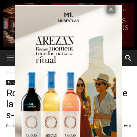
Acasă
Panorama
Panorama
Românul rănit în atentatul de
la Tel Aviv a fost externat şi
s-a întors în ţară
De către
-
11 martie 2016
96
0