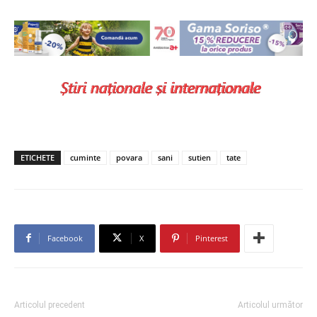
ETICHETE
cuminte
povara
sani
sutien
tate
Facebook
X
Pinterest
Articolul precedent
Articolul următor