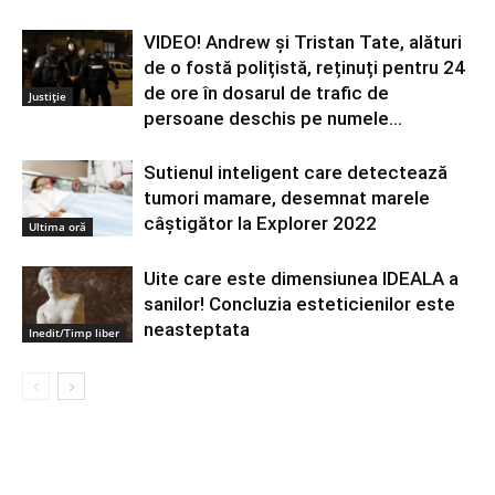
VIDEO! Andrew și Tristan Tate, alături
de o fostă polițistă, reținuți pentru 24
de ore în dosarul de trafic de
Justiție
persoane deschis pe numele...
Sutienul inteligent care detectează
tumori mamare, desemnat marele
câștigător la Explorer 2022
Ultima oră
Uite care este dimensiunea IDEALA a
sanilor! Concluzia esteticienilor este
neasteptata
Inedit/Timp liber