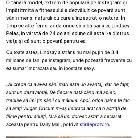
O tânără model, extrem de populară pe Instagram şi
împătitmită a fitnessului a dezvăluit ce povară sunt
sânii imenşi naturali cu care a înzestrat-o natura. În
timp ce alte femei ar da orice să aibă sânii ei, Lindsey
Pelas, în vârstă de 24 de ani spune că asta i-a distrus
viaţa şi că sunt o povară pentru ea.
Cu toate astea, Lindsay a strâns nu mai puţin de 3.4
milioane de fani pe Instagram, unde pozează frecvente cu
ea sumar îmbrăcată sau în ipostaze sexy.
„Ai crede că a avea sâni mari este un avantaj, dar de fapt,
sunt un dezavantaj. De fiecare dată când mă aplec,
trebuie să îmi ţin sânii cu mâinile. Apoi, orice haine te fac
să arăţi vulgar. Oricum m-aş îmbrăca arăt ca o actriţă de
filme pentru adulţi, fără să îmi doresc asta”
a declarat
aceasta pentru Daily Mail, potrivit
stirileprotv.ro
.