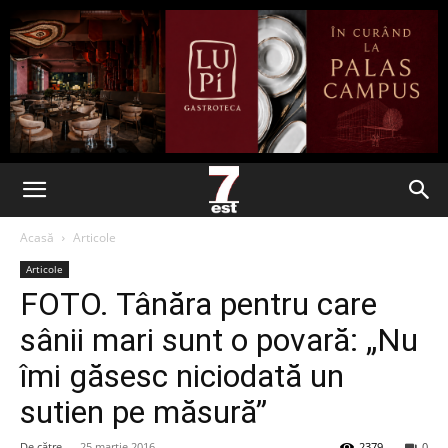
Acasă
Articole
Articole
FOTO. Tânăra pentru care
sânii mari sunt o povară: „Nu
îmi găsesc niciodată un
sutien pe măsură”
De către
-
25 martie 2016
2379
0