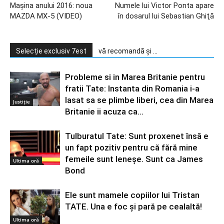
Maşina anului 2016: noua
Numele lui Victor Ponta apare
MAZDA MX-5 (VIDEO)
în dosarul lui Sebastian Ghiţă
Selecție exclusiv 7est
vă recomandă și ...
Probleme si in Marea Britanie pentru
fratii Tate: Instanta din Romania i-a
lasat sa se plimbe liberi, cea din Marea
Justiție
Britanie ii acuza ca...
Tulburatul Tate: Sunt proxenet însă e
un fapt pozitiv pentru că fără mine
femeile sunt leneșe. Sunt ca James
Ultima oră
Bond
Ele sunt mamele copiilor lui Tristan
TATE. Una e foc și pară pe cealaltă!
Ultima oră