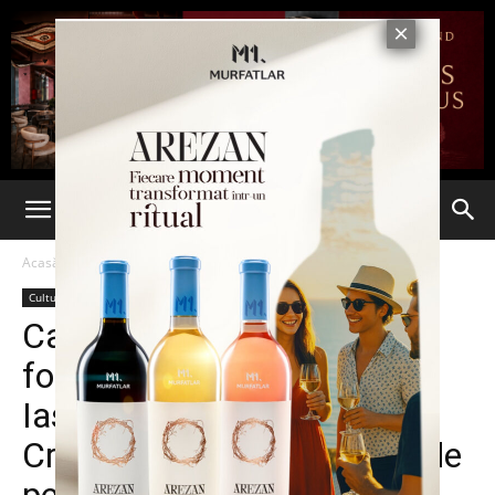
Acasă
Cultură & Opinii
Cultură & Opinii
Campania de strângere de
fonduri: „Salvați istoria
Iașului -Salvați Casa
Creangă”. Conturile deschide