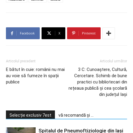
Facebook
X
Pinterest
Articolul precedent
Articolul următor
E bătut în cuie: românii nu mai
3 C: Cunoaștere, Cultură,
au voie să fumeze în spații
Cercetare. Schimb de bune
publice
practici cu bibliotecari din
rețeaua publică și cea școlară
din județul Iași
Selecție exclusiv 7est
vă recomandă și ...
Spitalul de Pneumoftiziologie din Iași