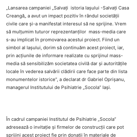
„Lansarea campaniei „Salvați istoria Iașului -Salvați Casa
Creangă„ a avut un impact pozitiv în rândul societății
civile care și-a manifestat interesul să ne sprijine. Vrem
să mulțumim tuturor reprezentanților mass-media care
s-au implicat în promovarea acestui proiect. Fiind un
simbol al Iașului, dorim să continuăm acest proiect, iar,
prin acțiunile de informare realizate cu sprijinul mass-
media să sensibilizăm societatea civilă dar și autoritățile
locale în vederea salvării clădirii care face parte din lista
monumentelor istorice”, a declarat dr Gabriel Oprișanu,
managerul Institutului de Psihiatrie „Socola” Iași.
În cadrul campaniei Institutul de Psihiatrie „Socola”
adresează o invitație și firmelor de construcții care pot
sprijini acest proiect fie prin donații în materiale de