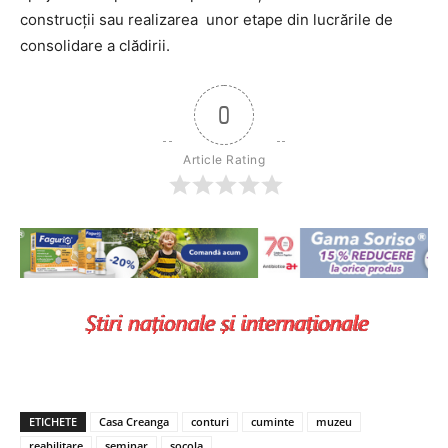
construcții sau realizarea unor etape din lucrările de
consolidare a clădirii.
0
Article Rating
ETICHETE
Casa Creanga
conturi
cuminte
muzeu
reabilitare
seminar
socola