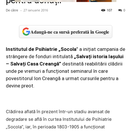
pentru donații
De către
-
27 ianuarie 2016
107
0
Adaugă-ne ca sursă preferată în Google
Institutul de Psihiatrie „Socola
” a inițiat campania de
strângere de fonduri intitulată
„Salvați istoria Iașului
– Salvați Casa Creangă”
destinată reabilitării clădirii
unde pe vremuri a funcționat seminarul în care
povestitorul Ion Creangă a urmat cursurile pentru a
devine preot.
Clădirea aflată în prezent într-un stadiu avansat de
degradare se află în curtea Institutului de Psihiatrie
„Socola”, iar, în perioada 1803-1905 a funcţionat