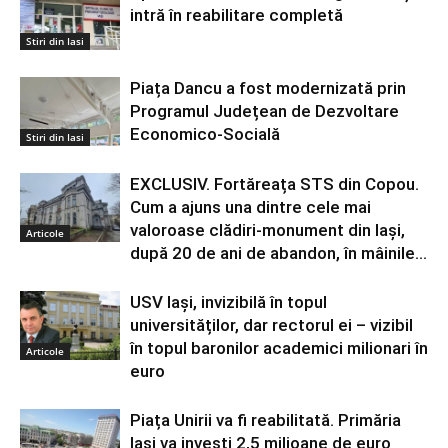
intră în reabilitare completă
Stiri din Iasi
Piața Dancu a fost modernizată prin
Programul Județean de Dezvoltare
Economico-Socială
Stiri din Iasi
EXCLUSIV. Fortăreața STS din Copou.
Cum a ajuns una dintre cele mai
valoroase clădiri-monument din Iași,
Articole
după 20 de ani de abandon, în mâinile...
USV Iași, invizibilă în topul
universităților, dar rectorul ei – vizibil
în topul baronilor academici milionari în
Articole
euro
Piața Unirii va fi reabilitată. Primăria
Iași va investi 2,5 milioane de euro