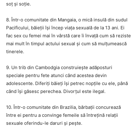
soţ şi soţie.
8. Într-o comunitate din Mangaia, o mică insulă din sudul
Pacificului, băieţii îşi încep viaţa sexuală de la 13 ani. Ei
fac sex cu femei mai în vârstă care îi învaţă cum să reziste
mai mult în timpul actului sexual şi cum să mulţumească
tinerele.
9. Un trib din Cambodgia construieşte adăposturi
speciale pentru fete atunci când acestea devin
adolescente. Diferiţi băieţi îşi petrec nopţile cu ele, până
când îşi găsesc perechea. Divorţul este ilegal.
10. Într-o comunitate din Brazilia, bărbaţii concurează
între ei pentru a convinge femeile să întreţină relaţii
sexuale oferindu-le daruri şi peşte.