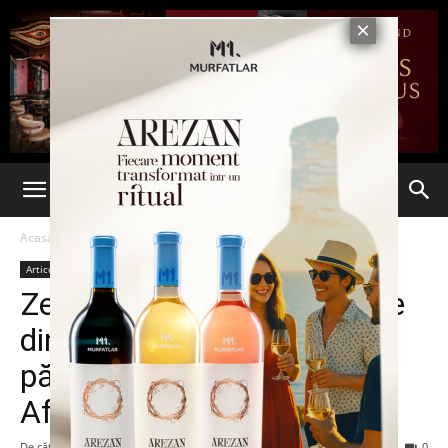
Acasă
Articole
Articole
Zece ritualuri sexuale bizare
din jurul lumii. Cum se
păstrează virginitatea în
Africa
De către
7est
-
2 martie 2015
194
0