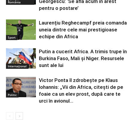
Georgescu: ‘Se află acum în arest
România
pentru o postare’
Laurențiu Reghecampf preia comanda
uneia dintre cele mai prestigioase
echipe din Africa
Sport
Putin a cucerit Africa. A trimis trupe în
Burkina Faso, Mali și Niger. Resursele
sunt ale lui
Internațional
Victor Ponta îl zdrobește pe Klaus
Iohannis: „Vii din Africa, citești de pe
foaie ca un elev prost, după care te
Politic
urci în avionul...