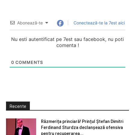
Abonează-te
Conectează-te la 7est aici
Nu esti autentificat pe 7est sau facebook, nu poti
comenta !
0
COMMENTS
Recente
Răzmerița princiară! Prințul Ștefan Dimitri
Ferdinand Sturdza declanșează ofensiva
pentru recuperarea...