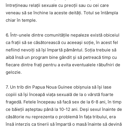
întreţineau relaţii sexuale cu preoţii sau cu cei care
veneau să se închine la aceste deităţi. Totul se întâmpla
chiar în temple.
6. Într-unele dintre comunităţile nepaleze există obiceiul
ca fraţii să se căsătorească cu aceeaşi soţie, în acest fel
nefiind nevoiţi să îşi împartă pământul. Soţia trebuie să
aibă însă un program bine gândit şi să petreacă timp cu
fiecare dintre fraţi pentru a evita eventualele răbufniri de
gelozie.
7. Un trib din Papua Noua Guinee obişnuia să îşi lase
copiii să îşi înceapă viaţa sexuală de la o vârstă foarte
fragedă. Fetele începeau să facă sex de la 6-8 ani, în timp
ce băieţii aşteptau până la 10-12 ani. Deşi sexul înainte de
căsătorie nu reprezenta o problemă în faţa tribului, era
însă interzis ca tinerii să împartă o masă înainte să devină