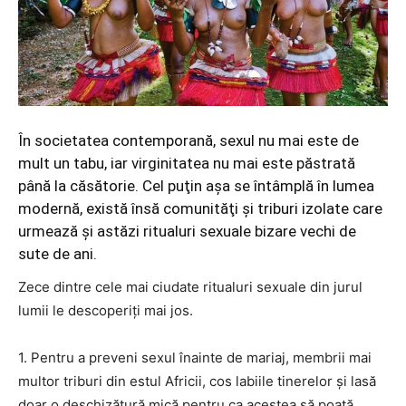
În societatea contemporană, sexul nu mai este de
mult un tabu, iar virginitatea nu mai este păstrată
până la căsătorie. Cel puţin aşa se întâmplă în lumea
modernă, există însă comunităţi şi triburi izolate care
urmează şi astăzi ritualuri sexuale bizare vechi de
sute de ani.
Zece dintre cele mai ciudate ritualuri sexuale din jurul
lumii le descoperiţi mai jos.
1. Pentru a preveni sexul înainte de mariaj, membrii mai
multor triburi din estul Africii, cos labiile tinerelor şi lasă
doar o deschizătură mică pentru ca acestea să poată