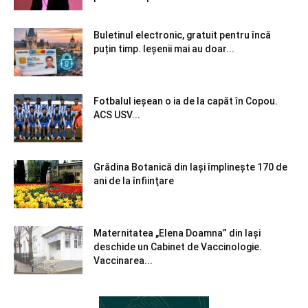
Buletinul electronic, gratuit pentru încă
puțin timp. Ieșenii mai au doar...
Fotbalul ieșean o ia de la capăt în Copou.
ACS USV...
Grădina Botanică din Iaşi împlineşte 170 de
ani de la înfiinţare
Maternitatea „Elena Doamna” din Iași
deschide un Cabinet de Vaccinologie.
Vaccinarea...