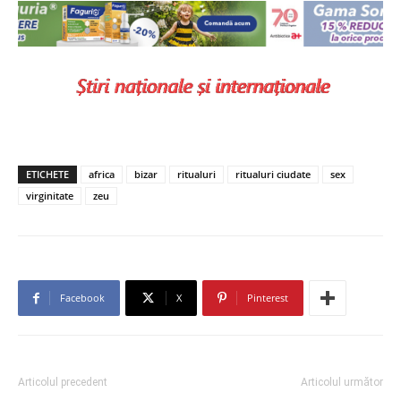
ETICHETE
africa
bizar
ritualuri
ritualuri ciudate
sex
virginitate
zeu
Facebook
X
Pinterest
Articolul precedent
Articolul următor