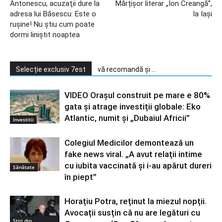
Antonescu, acuzaţii dure la
Mărțișor literar „Ion Creangă”,
adresa lui Băsescu: Este o
la Iași
ruşine! Nu ştiu cum poate
dormi liniştit noaptea
Selecție exclusiv 7est
vă recomandă și ...
VIDEO Orașul construit pe mare e 80%
gata și atrage investiții globale: Eko
Atlantic, numit și „Dubaiul Africii”
Investitii
Colegiul Medicilor demontează un
fake news viral. „A avut relații intime
cu iubita vaccinată și i-au apărut dureri
Sănătate
în piept”
Horațiu Potra, reținut la miezul nopții.
Avocații susțin că nu are legături cu
Știri din