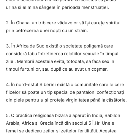
urina şi elimina sângele în perioada menstruaţiei.
2. În Ghana, un trib cere văduvelor să îşi cureţe spiritul
prin petrecerea unei nopţi cu un străin.
3. În Africa de Sud există o societate poligamă care
consideră tabu întreţinerea relaţiilor sexuale în timpul
zilei. Membrii acesteia evită, totodată, să facă sex în
timpul furtunilor, sau după ce au avut un coşmar.
4. În nord-estul Siberiei există o comunitate care le cere
fiicelor să poate un tip special de pantaloni confecţionaţi
din piele pentru a-şi proteja virginitatea până la căsătorie.
5. O practică religioasă bizară a apărut în India, Babilon ,
Arabia, Africa şi Grecia încă din secolul 5 Î.Hr. Unele
femei se dedicau zeilor şi zeiţelor fertilităţii. Acestea