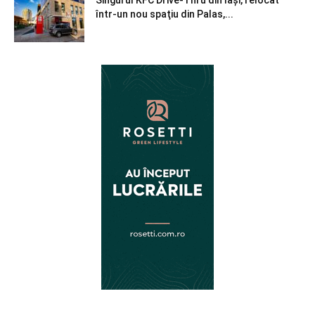
Singurul KFC Drive-Thru din Iași, relocat
într-un nou spaţiu din Palas,...