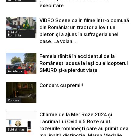
executare
VIDEO Scene ca în filme într-o comună
din România: un tractor a lovit un
Știri din
pieton și a ajuns în sufrageria unei
România
case. La volan...
Femeia rănită în accidentul de la
Românești adusă la Iași cu elicopterul
SMURD și-a pierdut viața
Accidente
Concurs cu premii!
Concurs
Charme de la Mer Roze 2024 și
Lacrima Lui Ovidiu 5 Roze sunt
rozeurile românești care au primit cea
Stiri din Iasi
mai înaltă distincție, Marea Medalie...