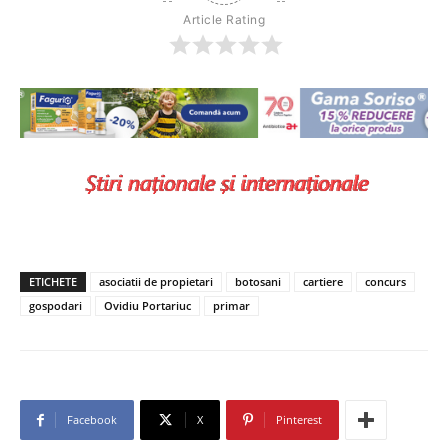
Article Rating
ETICHETE
asociatii de propietari
botosani
cartiere
concurs
gospodari
Ovidiu Portariuc
primar
Facebook
X
Pinterest