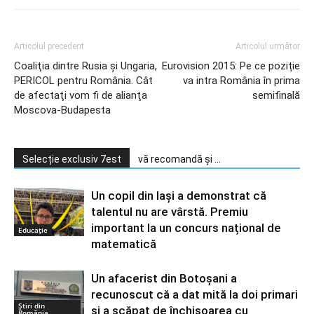
Articolul precedent
Articolul următor
Coaliţia dintre Rusia şi Ungaria,
Eurovision 2015: Pe ce poziție
PERICOL pentru România. Cât
va intra România în prima
de afectaţi vom fi de alianţa
semifinală
Moscova-Budapesta
Selecție exclusiv 7est
vă recomandă și ...
Un copil din Iași a demonstrat că
talentul nu are vârstă. Premiu
important la un concurs național de
Educație
matematică
Un afacerist din Botoșani a
recunoscut că a dat mită la doi primari
Știri din
și a scăpat de închisoarea cu
România