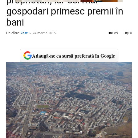
proprietari, iar cei mai
gospodari primesc premii în
bani
De către
7est
-
24 martie 2015
89
0
Adaugă-ne ca sursă preferată în Google