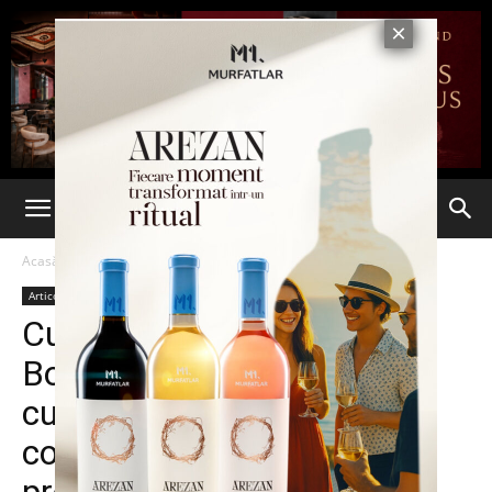
Acasă
Articole
Articole
Cum îi motivează Primăria
Botoşani pe cetăţeni să
cureţe oraşul: organizează
concurs între asociaţiile de