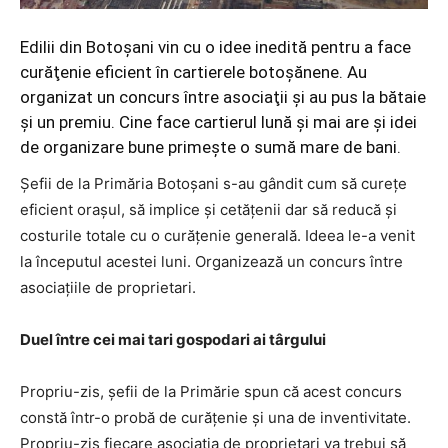
Edilii din Botoşani vin cu o idee inedită pentru a face
curăţenie eficient în cartierele botoşănene. Au
organizat un concurs între asociaţii şi au pus la bătaie
şi un premiu. Cine face cartierul lună şi mai are şi idei
de organizare bune primeşte o sumă mare de bani.
Şefii de la Primăria Botoşani s-au gândit cum să cureţe
eficient oraşul, să implice şi cetăţenii dar să reducă şi
costurile totale cu o curăţenie generală. Ideea le-a venit
la începutul acestei luni. Organizează un concurs între
asociaţiile de proprietari.
Duel între cei mai tari gospodari ai târgului
Propriu-zis, şefii de la Primărie spun că acest concurs
constă într-o probă de curăţenie şi una de inventivitate.
Propriu-zis fiecare asociaţia de proprietari va trebui să