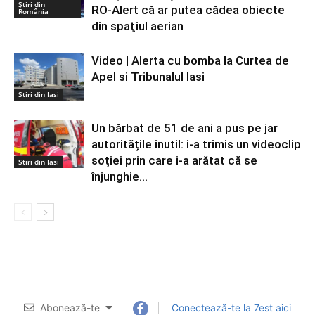
Știri din
RO-Alert că ar putea cădea obiecte
România
din spaţiul aerian
Video | Alerta cu bomba la Curtea de
Apel si Tribunalul Iasi
Stiri din Iasi
Un bărbat de 51 de ani a pus pe jar
autoritățile inutil: i-a trimis un videoclip
soției prin care i-a arătat că se
Stiri din Iasi
înjunghie...
Abonează-te
Conectează-te la 7est aici