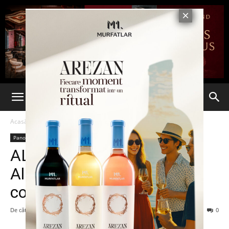
Acasă
Panorama
Panorama
ALERTĂ MAXIMĂ! Casa
Albă a primit un plic care
conţinea CIANURĂ
De către
7est
-
18 martie 2015
89
0