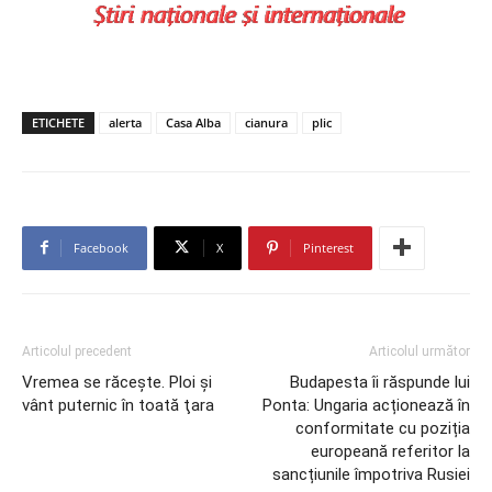
ETICHETE
alerta
Casa Alba
cianura
plic
Facebook
X
Pinterest
Articolul precedent
Articolul următor
Vremea se răceşte. Ploi şi
Budapesta îi răspunde lui
vânt puternic în toată ţara
Ponta: Ungaria acționează în
conformitate cu poziția
europeană referitor la
sancțiunile împotriva Rusiei