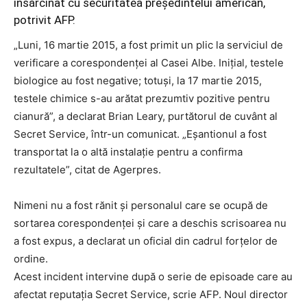
însărcinat cu securitatea președintelui american,
potrivit AFP.
„Luni, 16 martie 2015, a fost primit un plic la serviciul de
verificare a corespondenţei al Casei Albe. Iniţial, testele
biologice au fost negative; totuşi, la 17 martie 2015,
testele chimice s-au arătat prezumtiv pozitive pentru
cianură”, a declarat Brian Leary, purtătorul de cuvânt al
Secret Service, într-un comunicat. „Eşantionul a fost
transportat la o altă instalaţie pentru a confirma
rezultatele”, citat de Agerpres.
Nimeni nu a fost rănit şi personalul care se ocupă de
sortarea corespondenţei şi care a deschis scrisoarea nu
a fost expus, a declarat un oficial din cadrul forţelor de
ordine.
Acest incident intervine după o serie de episoade care au
afectat reputația Secret Service, scrie AFP. Noul director