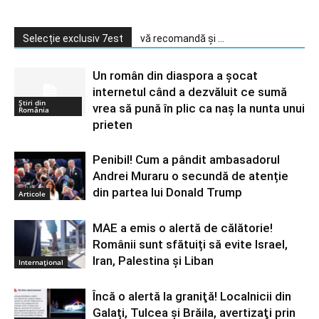
Selecție exclusiv 7est
vă recomandă și ...
Un român din diaspora a șocat
internetul când a dezvăluit ce sumă
Știri din
vrea să pună în plic ca naș la nunta unui
România
prieten
Penibil! Cum a pândit ambasadorul
Andrei Muraru o secundă de atenție
din partea lui Donald Trump
Articole
MAE a emis o alertă de călătorie!
Românii sunt sfătuiți să evite Israel,
Iran, Palestina și Liban
Internațional
Încă o alertă la graniţă! Localnicii din
Galați, Tulcea și Brăila, avertizaţi prin