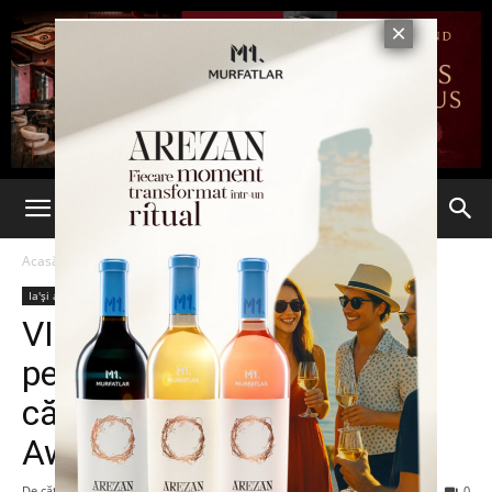
Acasă
Ia'și arată bine
Vedete
Ia'și arată bine
Vedete
VIDEO. Moment penibil
pentru Madonna! Vedeta a
căzut pe scenă la Brit
Awards
De către
7est
-
26 februarie 2015
109
0