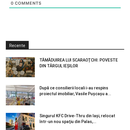
0
COMMENTS
Recente
TĂMĂDUIREA LUI SCARAOȚCHI: POVESTE
DIN TÂRGUL IEȘILOR
După ce consilierii locali i-au respins
proiectul imobiliar, Vasile Pușcașu a...
Singurul KFC Drive-Thru din Iași, relocat
într-un nou spaţiu din Palas,...