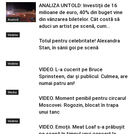
ANALIZA UNTOLD: Investiții de 16
milioane de euro, 40% din buget vine
din vânzarea biletelor. Cât costă să
Analiză
aduci un artist pe scenă, cum...
Vedete
Totul pentru celebritate! Alexandra
Stan, în sânii goi pe scenă
Vedete
VIDEO. L-a cucerit pe Bruce
Sprinsteen, dar și publicul. Culmea, are
numai patru ani!
Media
VIDEO. Moment penibil pentru circarul
Moscovei. Rogozin, blocat în trapa
unui tanc
Vedete
VIDEO. Emoții. Meat Loaf s-a prăbușit
pe scenă în timpul unui concert la