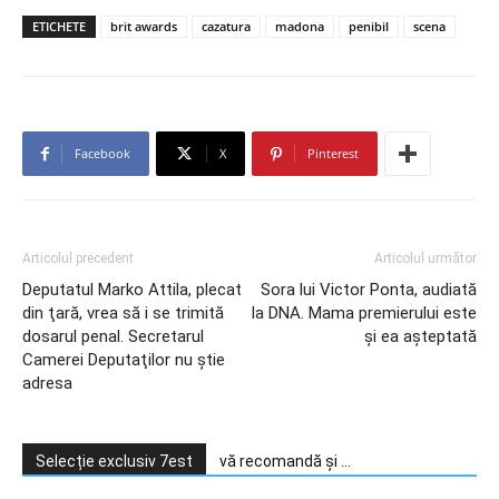
ETICHETE
brit awards
cazatura
madona
penibil
scena
Facebook
X
Pinterest
Articolul precedent
Articolul următor
Deputatul Marko Attila, plecat
Sora lui Victor Ponta, audiată
din ţară, vrea să i se trimită
la DNA. Mama premierului este
dosarul penal. Secretarul
şi ea aşteptată
Camerei Deputaţilor nu ştie
adresa
Selecție exclusiv 7est
vă recomandă și ...