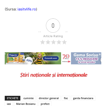
(Sursa:
iasitvlife.ro
)
0
Article Rating
ETICHETE
cuminte
director general
fisc
garda financiara
iasi
Marian Bosianu
prefect