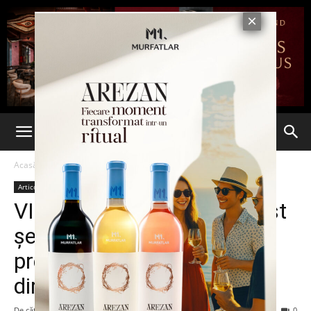
Acasă
Articole
Articole
VIDEO. Marian Bosianu, fost
șef al Gărzii Financiare și
prefect al Iașului, este noul
director general al Fiscului
De către
-
3 februarie 2015
188
0