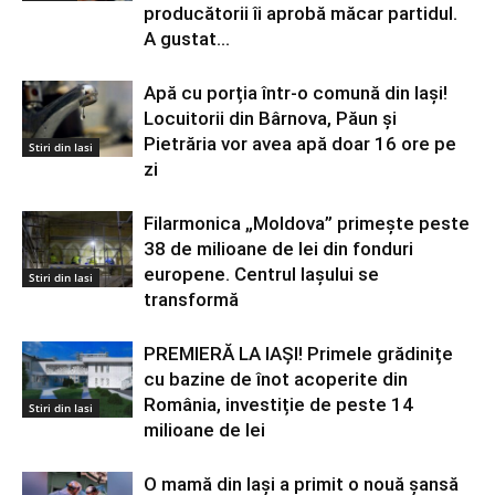
producătorii îi aprobă măcar partidul.
A gustat...
Apă cu porția într-o comună din Iași!
Locuitorii din Bârnova, Păun și
Pietrăria vor avea apă doar 16 ore pe
Stiri din Iasi
zi
Filarmonica „Moldova” primește peste
38 de milioane de lei din fonduri
europene. Centrul Iașului se
Stiri din Iasi
transformă
PREMIERĂ LA IAȘI! Primele grădinițe
cu bazine de înot acoperite din
România, investiție de peste 14
Stiri din Iasi
milioane de lei
O mamă din Iași a primit o nouă șansă