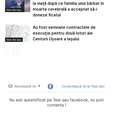
la viață după ce familia unui bărbat în
moarte cerebrală a acceptat să-i
Stiri din Iasi
doneze ficatul
Au fost semnate contractele de
execuţie pentru două loturi ale
Centurii Uşoare a Iaşului
Stiri din Iasi
Abonează-te
Conectează-te la 7est aici
Nu esti autentificat pe 7est sau facebook, nu poti
comenta !