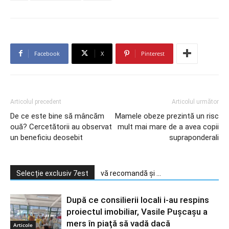
Facebook
X
Pinterest
Articolul precedent
Articolul următor
De ce este bine să mâncăm
Mamele obeze prezintă un risc
ouă? Cercetătorii au observat
mult mai mare de a avea copii
un beneficiu deosebit
supraponderali
Selecție exclusiv 7est
vă recomandă și ...
După ce consilierii locali i-au respins
proiectul imobiliar, Vasile Pușcașu a
mers în piață să vadă dacă
Articole