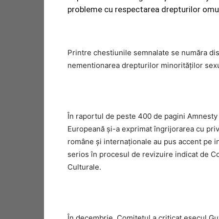
probleme cu respectarea drepturilor omul
Printre chestiunile semnalate se număra disc
nementionarea drepturilor minorităţilor sex
În raportul de peste 400 de pagini Amnesty 
Europeană şi-a exprimat îngrijorarea cu priv
române şi internaţionale au pus accent pe in
serios în procesul de revizuire indicat de 
Culturale.
În decembrie, Comitetul a criticat eşecul Gu