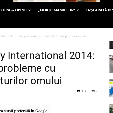
TURA & OPINII
„MORȚII MAMII LOR”
IA’ȘI ARATĂ BI
: România – mari probleme cu respectarea drepturilor omului
 International 2014:
probleme cu
turilor omului
115
0
a sursă preferată în Google