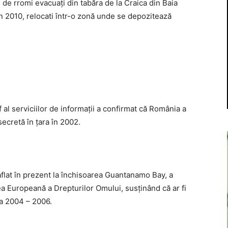
e de rromi evacuaţi din tabăra de la Craica din Baia
în 2010, relocati într-o zonă unde se depozitează
 al serviciilor de informaţii a confirmat că România a
ecretă în ţara în 2002.
aflat în prezent la închisoarea Guantanamo Bay, a
 Europeană a Drepturilor Omului, susţinând că ar fi
da 2004 – 2006.