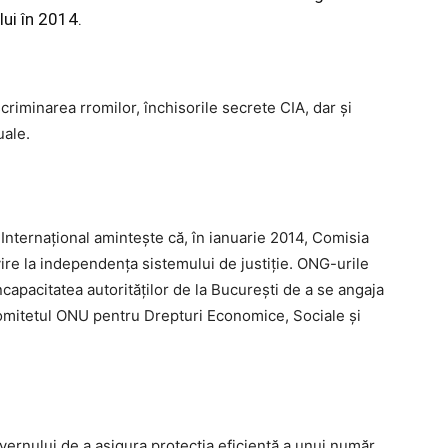
ui în 2014.
riminarea rromilor, închisorile secrete CIA, dar şi
uale.
Internaţional aminteşte că, în ianuarie 2014, Comisia
ire la independenţa sistemului de justiţie. ONG-urile
capacitatea autorităţilor de la Bucureşti de a se angaja
Comitetul ONU pentru Drepturi Economice, Sociale şi
vernului de a asigura protecţia eficientă a unui număr