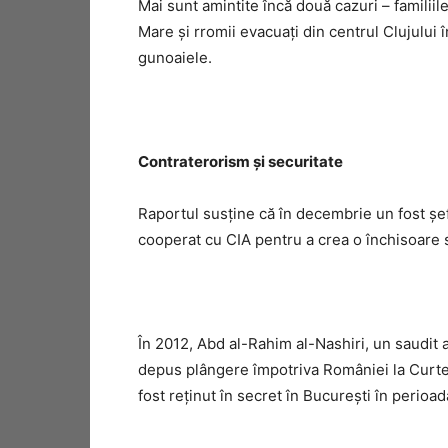
Mai sunt amintite încă două cazuri – familiil
Mare şi rromii evacuaţi din centrul Clujului 
gunoaiele.
Contraterorism şi securitate
Raportul susţine că în decembrie un fost şef
cooperat cu CIA pentru a crea o închisoare s
În 2012, Abd al-Rahim al-Nashiri, un saudit 
depus plângere împotriva României la Curtea
fost reţinut în secret în Bucureşti în perioa