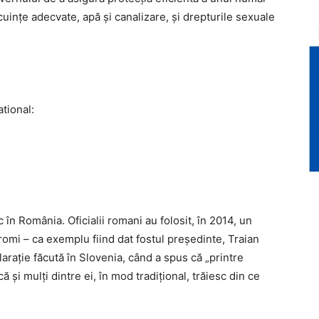
ocuinţe adecvate, apă şi canalizare, şi drepturile sexuale
tional:
 în România. Oficialii romani au folosit, în 2014, un
rromi – ca exemplu fiind dat fostul preşedinte, Traian
raţie făcută în Slovenia, când a spus că „printre
 şi mulţi dintre ei, în mod tradiţional, trăiesc din ce