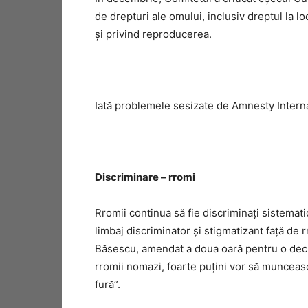
de drepturi ale omului, inclusiv dreptul la l
şi privind reproducerea.
Iată problemele sesizate de Amnesty Interna
Discriminare – rromi
Rromii continua să fie discriminaţi sistematic
limbaj discriminator şi stigmatizant faţă de 
Băsescu, amendat a doua oară pentru o decla
rromii nomazi, foarte puţini vor să muncească
fură”.