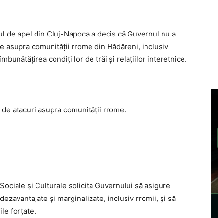
alul de apel din Cluj-Napoca a decis că Guvernul nu a
 asupra comunităţii rrome din Hădăreni, inclusiv
bunătăţirea condiţiilor de trăi şi relaţiilor interetnice.
0 de atacuri asupra comunităţii rrome.
ciale şi Culturale solicita Guvernului să asigure
ezavantajate şi marginalizate, inclusiv rromii, şi să
le forţate.