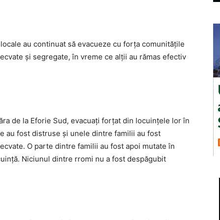
e locale au continuat să evacueze cu forţa comunităţile
adecvate şi segregate, în vreme ce alţii au rămas efectiv
ra de la Eforie Sud, evacuaţi forţat din locuinţele lor în
 au fost distruse şi unele dintre familii au fost
ecvate. O parte dintre familii au fost apoi mutate în
cuinţă. Niciunul dintre rromi nu a fost despăgubit