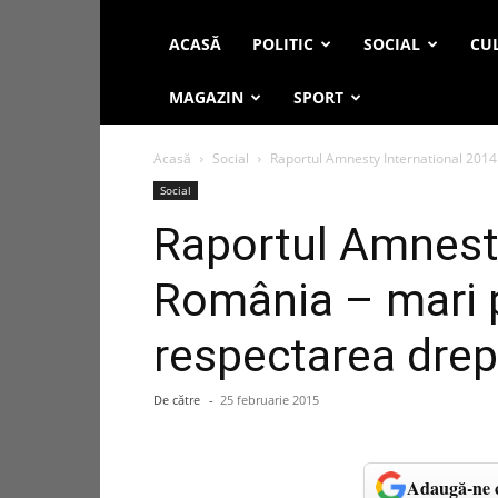
ACASĂ
POLITIC
SOCIAL
CUL
MAGAZIN
SPORT
Acasă
Social
Raportul Amnesty International 2014
Social
Raportul Amnesty
România – mari 
respectarea drep
De către
-
25 februarie 2015
Adaugă-ne c