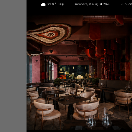
C
21.8
sâmbătă, 8 august 2026
Publici
Iași