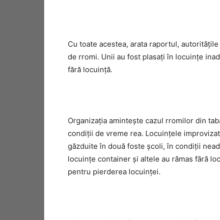
Cu toate acestea, arata raportul, autorităţil
de rromi. Unii au fost plasaţi în locuinţe in
fără locuinţă.
Organizaţia aminteşte cazul rromilor din tabă
condiţii de vreme rea. Locuinţele improvizate
găzduite în două foste şcoli, în condiţii nead
locuinţe container şi altele au rămas fără lo
pentru pierderea locuinţei.