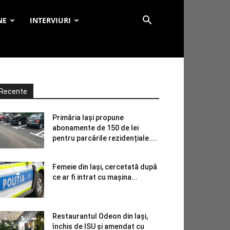
NE
INTERVIURI
Recente
Primăria Iași propune
abonamente de 150 de lei
pentru parcările rezidențiale....
Femeie din Iași, cercetată după
ce ar fi intrat cu mașina...
Restaurantul Odeon din Iași,
închis de ISU și amendat cu