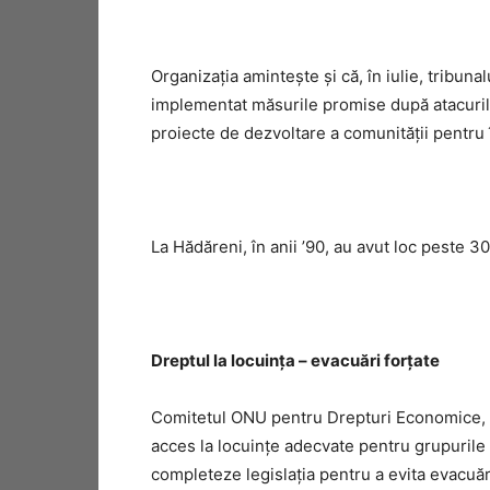
Organizaţia aminteşte şi că, în iulie, tribun
implementat măsurile promise după atacurile
proiecte de dezvoltare a comunităţii pentru îm
La Hădăreni, în anii ’90, au avut loc peste 3
Dreptul la locuinţa – evacuări forţate
Comitetul ONU pentru Drepturi Economice, So
acces la locuinţe adecvate pentru grupurile d
completeze legislaţia pentru a evita evacuări