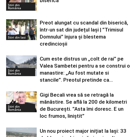
biserică
Știri din
România
Preot alungat cu scandal din biserică,
într-un sat din județul Iași | ”Trimisul
Domnului” înjura și blestema
Stiri din Iasi
credincioșii
Cum este distrus un „colt de rai” pe
Valea Sambetei pentru a se construi o
Știri din
manastire: „Au fost mutate si
România
stancile”. Preotul pretinde ca...
Gigi Becali vrea să se retragă la
mănăstire. Se află la 200 de kilometri
Știri din
de București. ”Asta îmi doresc. E un
România
loc frumos, liniștit”
Un nou proiect major inițiat la Iași: 33