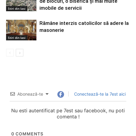
de blocuri, o biserică și mai multe
imobile de servicii
Stiri din Iasi
Rămâne interzis catolicilor să adere la
masonerie
Stiri din Iasi
Abonează-te
Conectează-te la 7est aici
Nu esti autentificat pe 7est sau facebook, nu poti
comenta !
0
COMMENTS