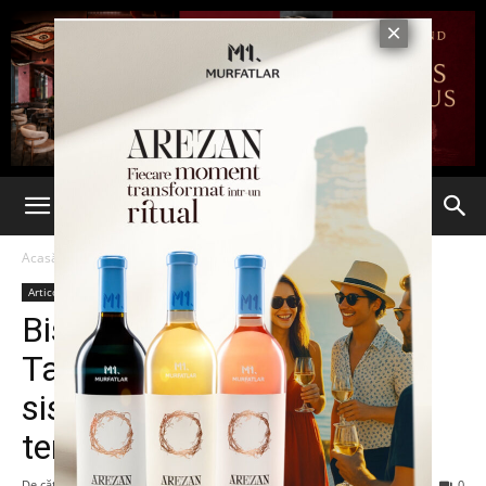
Acasă
Articole
Articole
Biserica „Sfântul Iulian din
Tars” se racordează la
sistemul centralizat de
termoficare
De către
-
10 februarie 2015
246
0