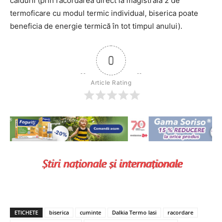
căldurii (prin racordarea direct la magistrala 2 de
termoficare cu modul termic individual, biserica poate
beneficia de energie termică în tot timpul anului).
0
Article Rating
ETICHETE
biserica
cuminte
Dalkia Termo Iasi
racordare