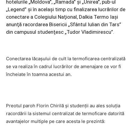
hotelurile „Moldova”, „Ramada” şi „Unirea”, pub-ul
„Legend” şi în acelaşi timp cu finalizarea lucrărilor de
conectare a Colegiului Naţional, Dalkia Termo Iaşi
anunţă racordarea Bisericii „Sfântul Iulian din Tars”
din campusul studenţesc „Tudor Vladimirescu”.
Conectarea lăcaşului de cult la termoficarea centralizată
se va realiza în cadrul lucrărilor de amenajare ce vor fi
încheiate în toamna acestui an.
Preotul paroh Florin Chirilă şi studenţii au ales soluţia
racordării la sistemul centralizat de termoficare datorită
avantajelor multiple pe care acesta le prezintă: