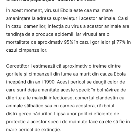
În acest moment, virusul Ebola este cea mai mare
ameninţare la adresa supravieţurii acestor animale. Ca şi
în cazul oamenilor, infecţia cu virus a acestor animale are
tendinţa de a produce epidemii, iar virusul are o
mortalitate de aproximativ 95% în cazul gorilelor şi 77% în
cazul cimpanzeilor.
Cercetătorii estimează că aproximativ o treime dintre
gorilele şi cimpanzeii din lume au murit din cauza Ebola
începând din anii 1990. Acest pericol se daugă celor de
care sunt deja ameniţate aceste specii: îmbolnăvirea de
diferite alte maladii infecţioase, comerţul clandestin cu
animale sălbatice sau cu carnea acestora, războiul,
distrugerea pădurilor. Lipsa unor politici eficiente de
protecţie a acestor specii de maimuţe face ca ele să fie în
mare pericol de extincţie.