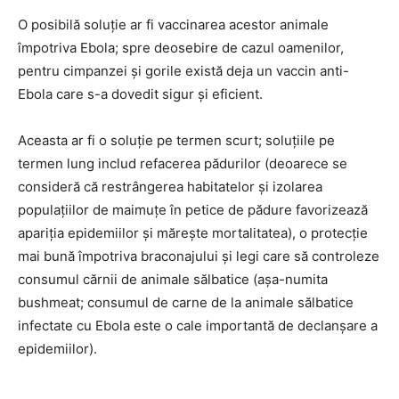
O posibilă soluţie ar fi vaccinarea acestor animale
împotriva Ebola; spre deosebire de cazul oamenilor,
pentru cimpanzei şi gorile există deja un vaccin anti-
Ebola care s-a dovedit sigur şi eficient.
Aceasta ar fi o soluţie pe termen scurt; soluţiile pe
termen lung includ refacerea pădurilor (deoarece se
consideră că restrângerea habitatelor şi izolarea
populaţiilor de maimuţe în petice de pădure favorizează
apariţia epidemiilor şi măreşte mortalitatea), o protecţie
mai bună împotriva braconajului şi legi care să controleze
consumul cărnii de animale sălbatice (aşa-numita
bushmeat; consumul de carne de la animale sălbatice
infectate cu Ebola este o cale importantă de declanşare a
epidemiilor).