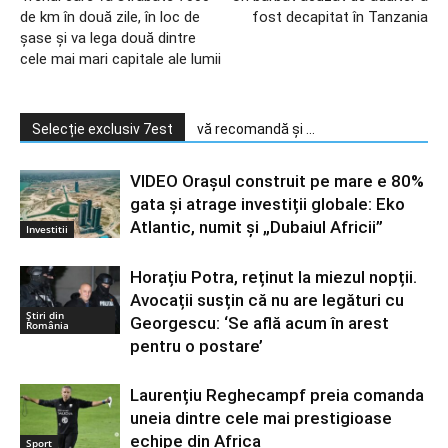
de km în două zile, în loc de
fost decapitat în Tanzania
şase şi va lega două dintre
cele mai mari capitale ale lumii
Selecție exclusiv 7est
vă recomandă și ...
VIDEO Orașul construit pe mare e 80%
gata și atrage investiții globale: Eko
Atlantic, numit și „Dubaiul Africii”
Investitii
Horațiu Potra, reținut la miezul nopții.
Avocații susțin că nu are legături cu
Știri din
Georgescu: ‘Se află acum în arest
România
pentru o postare’
Laurențiu Reghecampf preia comanda
uneia dintre cele mai prestigioase
echipe din Africa
Sport