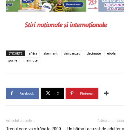
ETICHETE
africa
alarmant
cimpanzeu
decimate
ebola
gorile
maimute
Facebook
X
Pinterest
Articolul precedent
Articolul următor
Trenul care va străbate 7000
Un bărbat acuzat de adulter a