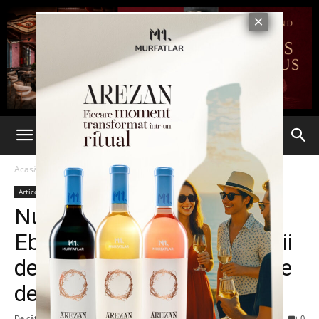
Acasă
Articole
Articole
Nu numai oamenii mor de
Ebola: populaţiile unor specii
de animale au fost decimate
de boală
De către
7est
-
26 ianuarie 2015
128
0