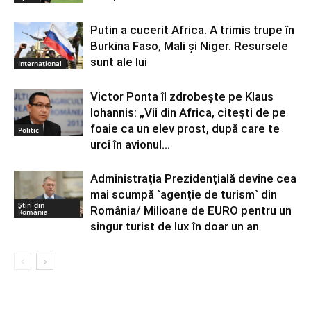
Putin a cucerit Africa. A trimis trupe în
Burkina Faso, Mali și Niger. Resursele
sunt ale lui
Internațional
Victor Ponta îl zdrobește pe Klaus
Iohannis: „Vii din Africa, citești de pe
foaie ca un elev prost, după care te
Politic
urci în avionul...
Administrația Prezidențială devine cea
mai scumpă `agenție de turism` din
Știri din
România/ Milioane de EURO pentru un
România
singur turist de lux în doar un an