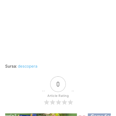
Sursa:
descopera
0
Article Rating