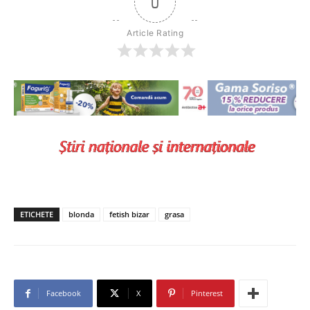
0
Article Rating
ETICHETE
blonda
fetish bizar
grasa
Facebook
X
Pinterest