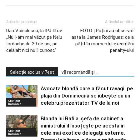
Articolul precedent
Articolul următor
Dan Voiculescu, la IPJ Ilfov:
FOTO | Puţini au observat
„Nu l-am mai văzut pe Nelu
asta la James Rodriguez: ce a
Iordache de 20 de ani, pe
păţit în momentul executării
celălalt nici nu îl cunosc”
penalty-ului
Selecție exclusiv 7est
vă recomandă și ...
Avocata blondă care a făcut ravagii pe
plaja din Dominicană se iubește cu un
Știri din
celebru prezentator TV de la noi
România
Blonda lui Rafila: șefa de cabinet a
ministrului îl însoțește pe acesta în
Știri din
cele mai exotice delegații externe.
România