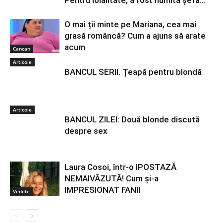
Pentru loialitate, a fost numită șefa...
O mai ții minte pe Mariana, cea mai
grasă româncă? Cum a ajuns să arate
acum
Cancan
Articole
BANCUL SERII. Țeapă pentru blondă
Articole
BANCUL ZILEI: Două blonde discută
despre sex
Laura Cosoi, într-o IPOSTAZĂ
NEMAIVĂZUTĂ! Cum şi-a
IMPRESIONAT FANII
Vedete