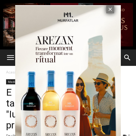
Acasă
Media
Media
E IREAL ce face aceasta
tanara IN FIECARE ZI!
"Iubitul ma striga Scroafa
prin casa"
De către
admin
-
5 iulie 2014
201
0