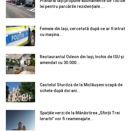
Primăria Iași propune abonamente de 150 de
lei pentru parcările rezidențiale....
Femeie din Iași, cercetată după ce ar fi intrat
cu mașina...
Restaurantul Odeon din Iași, închis de ISU și
amendat cu 30.000...
Castelul Sturdza de la Miclăușeni scapă de
schele după doi ani...
Spațiile verzi de la Mănăstirea „Sfinții Trei
Ierarhi” vor fi reamenajate...