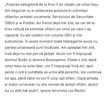
„Puterea nelegitimă de la Kiev îl țin ostatic pe omul meu.
Am negociat cu ei eliberarea acestuia în schimbul
ofițerilor armatei ucrainene, Serviciului de Securitate
(SBU) și ai Poliției. Au trecut deja trei zile, iar cei de la
Kiev refuză să schimbe ofițerii pe omul pe care l-au
capturat. Eu am ostatici trei colonei SBU și trei
subcolonei. În acest moment toate înțelegerile avute cu
partea ucraineană sunt încălcate. Am așteptat trei zile,
însă deja nu mai pot să aștept. Acum vor fi împușcați
domnul Budic și domnul Bosiușenco. Peste o oră, dacă
omul meu nu este liber, vor fi împușcați încă doi, apoi
peste o oră și jumătate va urma altă pereche. Voi continua
tot așa, până când nu vor fi uciși opt ofițeri. Dacă armata
și statul ucrainean nu are nevoie de acești ofițeri, atunci
eu cu atât mai puțin”, spune teroristul rus Bezler.