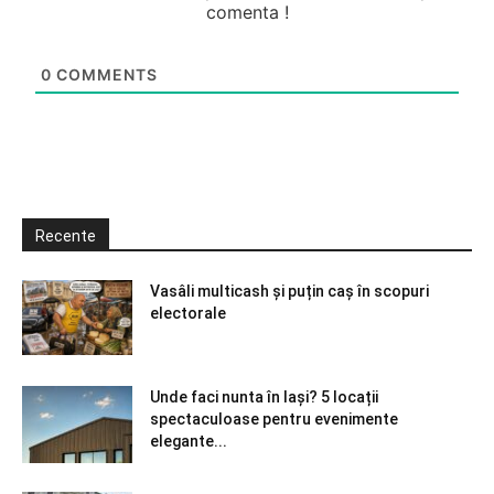
comenta !
0
COMMENTS
Recente
Vasâli multicash și puțin caș în scopuri
electorale
Unde faci nunta în Iași? 5 locații
spectaculoase pentru evenimente
elegante...