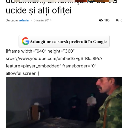
ucrainieni, amenințând că va
ucide și alți ofiței
De către
admin
-
5 iunie 2014
185
0
Adaugă-ne ca sursă preferată în Google
[iframe width=”640″ height=”360″
src=”//www.youtube.com/embed/xEgSrBkJ8Ps?
feature=player_embedded” frameborder=”0″
allowfullscreen ]