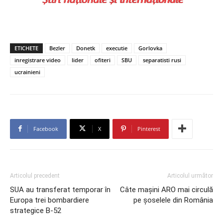
ETICHETE
Bezler
Donetk
executie
Gorlovka
inregistrare video
lider
ofiteri
SBU
separatisti rusi
ucrainieni
Facebook
X
Pinterest
Articolul precedent
Articolul următor
SUA au transferat temporar în
Câte maşini ARO mai circulă
Europa trei bombardiere
pe şoselele din România
strategice B-52