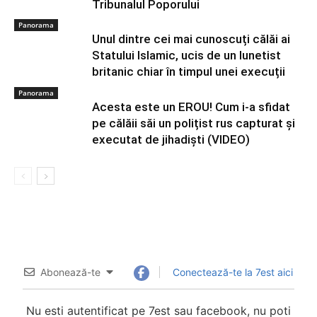
Tribunalul Poporului
Panorama
Unul dintre cei mai cunoscuți călăi ai
Statului Islamic, ucis de un lunetist
britanic chiar în timpul unei execuții
Panorama
Acesta este un EROU! Cum i-a sfidat
pe călăii săi un polițist rus capturat și
executat de jihadiști (VIDEO)
Abonează-te
Conectează-te la 7est aici
Nu esti autentificat pe 7est sau facebook, nu poti