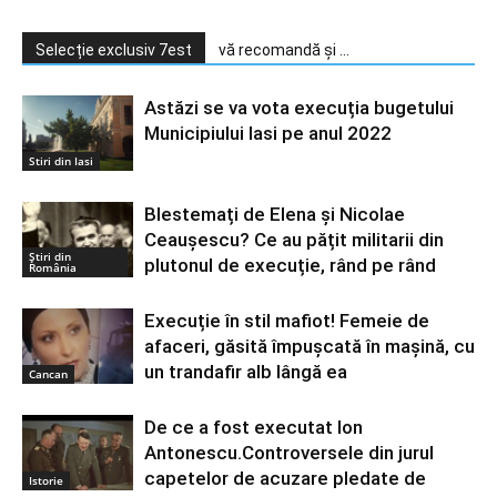
Selecție exclusiv 7est
vă recomandă și ...
Astăzi se va vota execuția bugetului
Municipiului Iasi pe anul 2022
Stiri din Iasi
Blestemați de Elena și Nicolae
Ceaușescu? Ce au pățit militarii din
Știri din
plutonul de execuție, rând pe rând
România
Execuție în stil mafiot! Femeie de
afaceri, găsită împușcată în mașină, cu
un trandafir alb lângă ea
Cancan
De ce a fost executat Ion
Antonescu.Controversele din jurul
capetelor de acuzare pledate de
Istorie