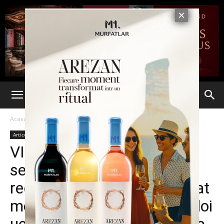
Acasă
Articole
Articole
VIDEO ȘOCANT. Un lider al
separatiștilor ruși din
regiunea Donețk a înregistrat
momentul în care execută doi