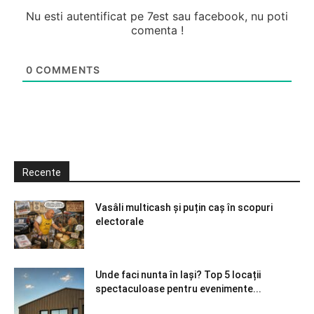
Nu esti autentificat pe 7est sau facebook, nu poti
comenta !
0
COMMENTS
Recente
Vasâli multicash și puțin caș în scopuri
electorale
Unde faci nunta în Iași? Top 5 locații
spectaculoase pentru evenimente...