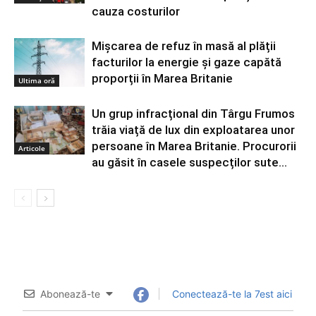
cauza costurilor
Mișcarea de refuz în masă al plății
facturilor la energie și gaze capătă
proporții în Marea Britanie
Ultima oră
Un grup infracțional din Târgu Frumos
trăia viață de lux din exploatarea unor
persoane în Marea Britanie. Procurorii
Articole
au găsit în casele suspecților sute...
Abonează-te
Conectează-te la 7est aici