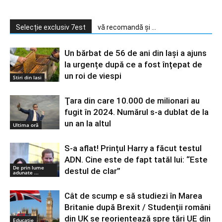
Selecție exclusiv 7est
vă recomandă și ...
Un bărbat de 56 de ani din Iași a ajuns
la urgențe după ce a fost înțepat de
un roi de viespi
Stiri din Iasi
Ţara din care 10.000 de milionari au
fugit în 2024. Numărul s-a dublat de la
un an la altul
Ultima oră
S-a aflat! Prințul Harry a făcut testul
ADN. Cine este de fapt tatăl lui: “Este
De prin lume
destul de clar”
adunate ...
Cât de scump e să studiezi în Marea
Britanie după Brexit / Studenții români
din UK se reorientează spre țări UE din
Educație