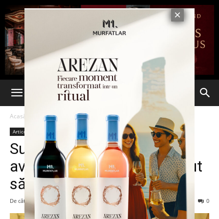
Acasă
Articole
Articole
Supriza șocantă pe care a
avut-o un inginer când a vrut
să repare un boiler
De către
admin
-
13 iunie 2014
164
0