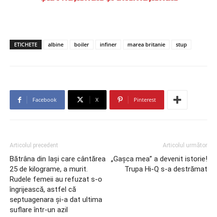
ETICHETE
albine
boiler
infiner
marea britanie
stup
Facebook
X
Pinterest
Articolul precedent
Articolul următor
Bătrâna din Iași care cântărea
„Gașca mea” a devenit istorie!
25 de kilograme, a murit.
Trupa Hi-Q s-a destrămat
Rudele femeii au refuzat s-o
îngrijească, astfel că
septuagenara și-a dat ultima
suflare într-un azil