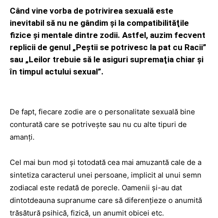
Când vine vorba de potrivirea sexuală este
inevitabil să nu ne gândim şi la compatibilităţile
fizice şi mentale dintre zodii. Astfel, auzim fecvent
replicii de genul „Peştii se potrivesc la pat cu Racii”
sau „Leilor trebuie să le asiguri supremaţia chiar şi
în timpul actului sexual”.
De fapt, fiecare zodie are o personalitate sexuală bine
conturată care se potriveşte sau nu cu alte tipuri de
amanţi.
Cel mai bun mod şi totodată cea mai amuzantă cale de a
sintetiza caracterul unei persoane, implicit al unui semn
zodiacal este redată de porecle. Oamenii şi-au dat
dintotdeauna supranume care să diferenţieze o anumită
trăsătură psihică, fizică, un anumit obicei etc.