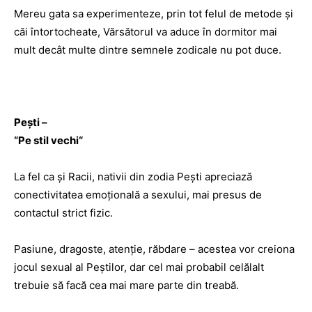
Mereu gata sa experimenteze, prin tot felul de metode şi
căi întortocheate, Vărsătorul va aduce în dormitor mai
mult decât multe dintre semnele zodicale nu pot duce.
Peşti –
“
Pe stil vechi
“
La fel ca şi Racii, nativii din zodia Peşti apreciază
conectivitatea emoţională a sexului, mai presus de
contactul strict fizic.
Pasiune, dragoste, atenţie, răbdare – acestea vor creiona
jocul sexual al Peştilor, dar cel mai probabil celălalt
trebuie să facă cea mai mare parte din treabă.