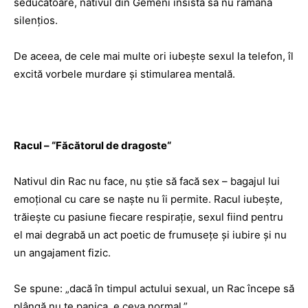
seducătoare, nativul din Gemeni insistă să nu rămână
silenţios.
De aceea, de cele mai multe ori iubeşte sexul la telefon, îl
excită vorbele murdare şi stimularea mentală.
Racul –
“
Făcătorul de dragoste
“
Nativul din Rac nu face, nu ştie să facă sex – bagajul lui
emoţional cu care se naşte nu îi permite. Racul iubeşte,
trăieşte cu pasiune fiecare respiraţie, sexul fiind pentru
el mai degrabă un act poetic de frumuseţe şi iubire şi nu
un angajament fizic.
Se spune: „dacă în timpul actului sexual, un Rac începe să
plângă nu te panica, e ceva normal.”