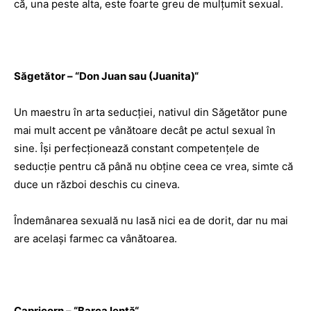
că, una peste alta, este foarte greu de mulţumit sexual.
Săgetător –
“
Don Juan sau (Juanita)
“
Un maestru în arta seducţiei, nativul din Săgetător pune
mai mult accent pe vânătoare decât pe actul sexual în
sine. Îşi perfecţionează constant competenţele de
seducţie pentru că până nu obţine ceea ce vrea, simte că
duce un război deschis cu cineva.
Îndemânarea sexuală nu lasă nici ea de dorit, dar nu mai
are acelaşi farmec ca vânătoarea.
Capricorn – “Barca lentă“