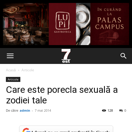
Acasă
Articole
Articole
Care este porecla sexuală a
zodiei tale
De către
admin
-
7 mai 2014
128
0