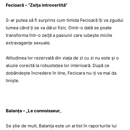
Fecioară –
“
Zeiţa introvertită
“
S-ar putea să fi surprins cum timida Fecioară îţi va zgudui
lumea când ţi se va dărui fizic. Dintr-o dată se poate
transforma într-o zeiţă a pasiunii care iubeşte micile
extravaganţe sexuale.
Atitudinea lor rezervată din viaţa de zi cu zi nu este şi o
aluzie corectă la robusteţea lor interioară. După ce
dobândeşte încredere în tine, Fecioara nu-ţi va mai da
linişte.
Balanţa – „Le connoisseur
„
Se ştie de mult, Balanţa este un artist în raporturile lui