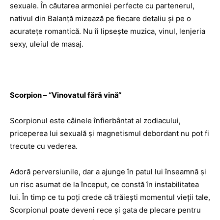
sexuale. În căutarea armoniei perfecte cu partenerul,
nativul din Balanţă mizează pe fiecare detaliu şi pe o
acurateţe romantică. Nu îi lipseşte muzica, vinul, lenjeria
sexy, uleiul de masaj.
Scorpion – “Vinovatul fără vină“
Scorpionul este câinele înfierbântat al zodiacului,
priceperea lui sexuală şi magnetismul debordant nu pot fi
trecute cu vederea.
Adoră perversiunile, dar a ajunge în patul lui înseamnă şi
un risc asumat de la început, ce constă în instabilitatea
lui. În timp ce tu poţi crede că trăieşti momentul vieţii tale,
Scorpionul poate deveni rece şi gata de plecare pentru