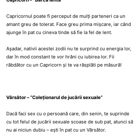
Capricornul poate fi perceput de mulţi parteneri ca un
amant greu de tolerat. Face greu prima mişcare, iar când
ajunge în pat cu cineva tinde să fie la fel de lent.
Aşadar, nativii acestei zodii nu te surprind cu energia lor,
dar în mod constant te vor hrăni cu iubirea lor. Fii
răbdător cu un Capricorn şi te va răsplăti pe măsură!
Vărsător –
“
Coleţionarul de jucării sexuale
“
Dacă faci sex cu o persoană care, din senin, te suprinde
cu tot felul de jucării sexuale scoase de sub pat, atunci să
nu ai niciun dubiu – eşti în pat cu un Vărsător.