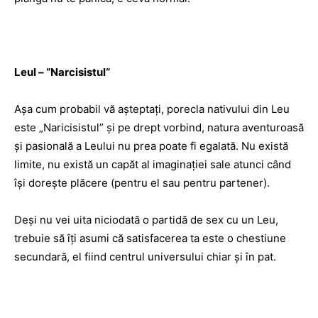
Leul –
“
Narcisistul
“
Aşa cum probabil vă aşteptaţi, porecla nativului din Leu
este „Naricisistul” şi pe drept vorbind, natura aventuroasă
şi pasională a Leului nu prea poate fi egalată. Nu există
limite, nu există un capăt al imaginaţiei sale atunci când
îşi doreşte plăcere (pentru el sau pentru partener).
Deşi nu vei uita niciodată o partidă de sex cu un Leu,
trebuie să îţi asumi că satisfacerea ta este o chestiune
secundară, el fiind centrul universului chiar şi în pat.