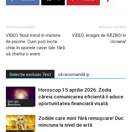
Articolul precedent
Articolul următor
VIDEO. Noul trend în materie
VIDEO. Imagini de RĂZBOI în
de piscine. Cum poţi înota
Ucraina!
chiar în spatele casei tale fără
să cheltui o avere
Selecție exclusiv 7est
vă recomandă și ...
Horoscop 15 aprilie 2026. Zodia
căreia comunicarea eficientă îi aduce
Știri din
oportunitatea financiară visată
România
Zodiile care mint fără remușcare! Duc
minciuna la nivel de artă