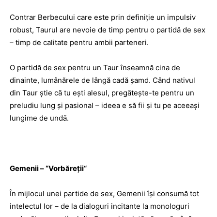
Contrar Berbecului care este prin definiţie un impulsiv
robust, Taurul are nevoie de timp pentru o partidă de sex
– timp de calitate pentru ambii parteneri.
O partidă de sex pentru un Taur înseamnă cina de
dinainte, lumânărele de lângă cadă şamd. Când nativul
din Taur ştie că tu eşti alesul, pregăteşte-te pentru un
preludiu lung şi pasional – ideea e să fii şi tu pe aceeaşi
lungime de undă.
Gemenii –
“
Vorbăreţii
“
În mijlocul unei partide de sex, Gemenii îşi consumă tot
intelectul lor – de la dialoguri incitante la monologuri