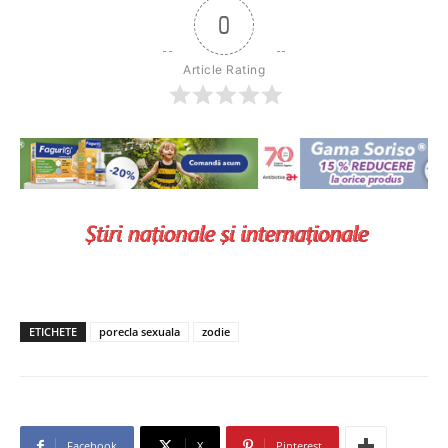
0
Article Rating
ETICHETE
porecla sexuala
zodie
Facebook
X
Pinterest