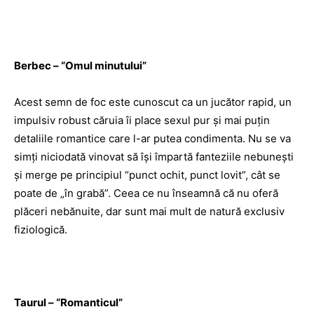
Berbec – “Omul minutului”
Acest semn de foc este cunoscut ca un jucător rapid, un
impulsiv robust căruia îi place sexul pur şi mai puţin
detaliile romantice care l-ar putea condimenta. Nu se va
simţi niciodată vinovat să îşi împartă fanteziile nebuneşti
şi merge pe principiul “punct ochit, punct lovit”, cât se
poate de „în grabă”. Ceea ce nu înseamnă că nu oferă
plăceri nebănuite, dar sunt mai mult de natură exclusiv
fiziologică.
Taurul – “Romanticul”