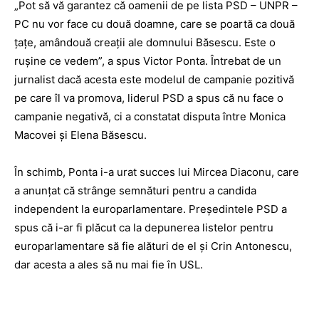
„Pot să vă garantez că oamenii de pe lista PSD – UNPR –
PC nu vor face cu două doamne, care se poartă ca două
ţaţe, amândouă creaţii ale domnului Băsescu. Este o
ruşine ce vedem”, a spus Victor Ponta. Întrebat de un
jurnalist dacă acesta este modelul de campanie pozitivă
pe care îl va promova, liderul PSD a spus că nu face o
campanie negativă, ci a constatat disputa între Monica
Macovei şi Elena Băsescu.
În schimb, Ponta i-a urat succes lui Mircea Diaconu, care
a anunţat că strânge semnături pentru a candida
independent la europarlamentare. Preşedintele PSD a
spus că i-ar fi plăcut ca la depunerea listelor pentru
europarlamentare să fie alături de el şi Crin Antonescu,
dar acesta a ales să nu mai fie în USL.