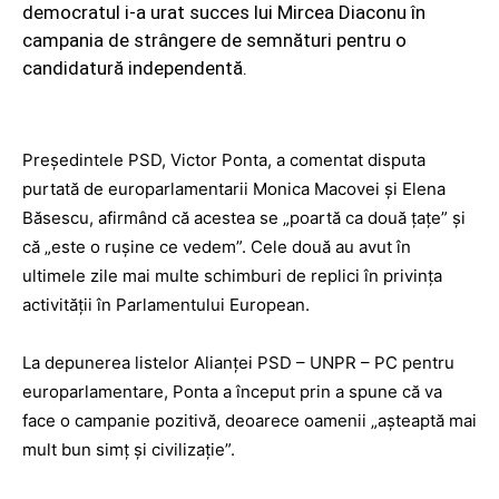
democratul i-a urat succes lui Mircea Diaconu în
campania de strângere de semnături pentru o
candidatură independentă.
Preşedintele PSD, Victor Ponta, a comentat disputa
purtată de europarlamentarii Monica Macovei şi Elena
Băsescu, afirmând că acestea se „poartă ca două ţaţe” şi
că „este o ruşine ce vedem”. Cele două au avut în
ultimele zile mai multe schimburi de replici în privinţa
activităţii în Parlamentului European.
La depunerea listelor Alianţei PSD – UNPR – PC pentru
europarlamentare, Ponta a început prin a spune că va
face o campanie pozitivă, deoarece oamenii „aşteaptă mai
mult bun simţ şi civilizaţie”.