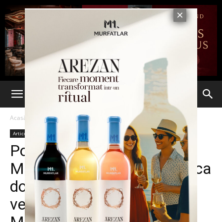
Acasă
Articole
Articole
Ponta, despre cearta
Macovei – EBA: Se poartă ca
două ţaţe, este o ruşine ce
vedem. Îi urez succes lui