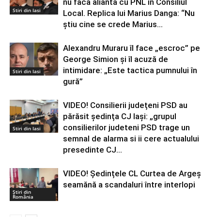
nu faca alianta cu PNL in Consiliul
Stiri din Iasi
Local. Replica lui Marius Danga: “Nu
știu cine se crede Marius...
Alexandru Muraru îl face „escroc” pe
George Simion și îl acuză de
intimidare: „Este tactica pumnului în
Stiri din Iasi
gură”
VIDEO! Consilierii județeni PSD au
părăsit ședința CJ Iași: „grupul
consilierilor judeteni PSD trage un
Stiri din Iasi
semnal de alarma si ii cere actualului
presedinte CJ...
VIDEO! Ședințele CL Curtea de Argeș
seamănă a scandaluri între interlopi
Știri din
România