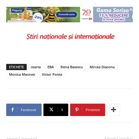
ETICHETE
cearta
EBA
Elena Basescu
Mircea Diaconu
Monica Macovei
Victor Ponta
Facebook
X
Pinterest
Articolul precedent
Articolul următor