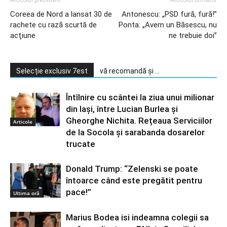
Coreea de Nord a lansat 30 de
Antonescu: „PSD fură, fură!”
rachete cu rază scurtă de
Ponta: „Avem un Băsescu, nu
acţiune
ne trebuie doi”
Selecție exclusiv 7est
vă recomandă și ...
Întîlnire cu scântei la ziua unui milionar
din Iași, între Lucian Burlea și
Gheorghe Nichita. Rețeaua Serviciilor
Articole
de la Socola și sarabanda dosarelor
trucate
Donald Trump: “Zelenski se poate
întoarce când este pregătit pentru
pace!”
Ultima oră
Marius Bodea isi indeamna colegii sa