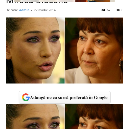
Mircea Diaconu
De către
admin
-
22 martie 2014
67
0
Adaugă-ne ca sursă preferată în Google