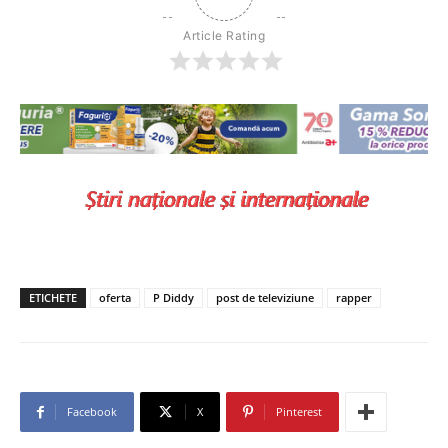
Article Rating
ETICHETE
oferta
P Diddy
post de televiziune
rapper
Facebook
X
Pinterest