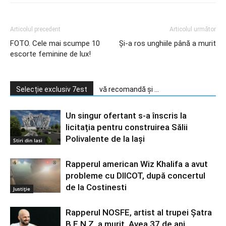
Articolul precedent
Articolul următor
FOTO. Cele mai scumpe 10
Şi-a ros unghiile până a murit
escorte feminine de lux!
Selecție exclusiv 7est
vă recomandă și ...
Un singur ofertant s-a înscris la
licitația pentru construirea Sălii
Polivalente de la Iași
Stiri din Iasi
Rapperul american Wiz Khalifa a avut
probleme cu DIICOT, după concertul
de la Costinesti
Justiție
Rapperul NOSFE, artist al trupei Şatra
B.E.N.Z, a murit. Avea 37 de ani