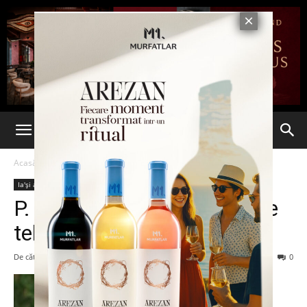
Acasă
Ia'și arată bine
Vedete
Ia'și arată bine
Vedete
P. Diddy îşi cumpără post de
televiziune
De către
admin
-
12 martie 2014
171
0